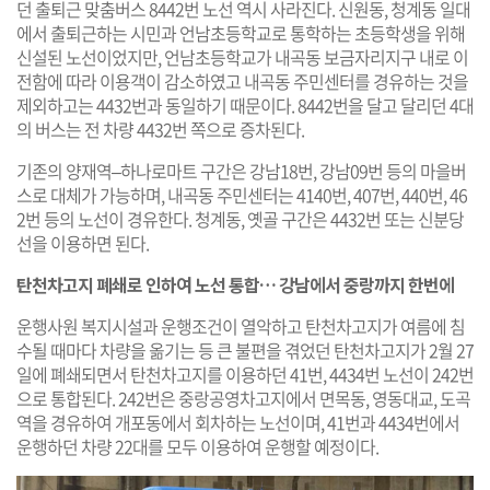
던 출퇴근 맞춤버스 8442번 노선 역시 사라진다. 신원동, 청계동 일대
에서 출퇴근하는 시민과 언남초등학교로 통학하는 초등학생을 위해
신설된 노선이었지만, 언남초등학교가 내곡동 보금자리지구 내로 이
전함에 따라 이용객이 감소하였고 내곡동 주민센터를 경유하는 것을
제외하고는 4432번과 동일하기 때문이다. 8442번을 달고 달리던 4대
의 버스는 전 차량 4432번 쪽으로 증차된다.
기존의 양재역–하나로마트 구간은 강남18번, 강남09번 등의 마을버
스로 대체가 가능하며, 내곡동 주민센터는 4140번, 407번, 440번, 46
2번 등의 노선이 경유한다. 청계동, 옛골 구간은 4432번 또는 신분당
선을 이용하면 된다.
탄천차고지 폐쇄로 인하여 노선 통합… 강남에서 중랑까지 한번에
운행사원 복지시설과 운행조건이 열악하고 탄천차고지가 여름에 침
수될 때마다 차량을 옮기는 등 큰 불편을 겪었던 탄천차고지가 2월 27
일에 폐쇄되면서 탄천차고지를 이용하던 41번, 4434번 노선이 242번
으로 통합된다. 242번은 중랑공영차고지에서 면목동, 영동대교, 도곡
역을 경유하여 개포동에서 회차하는 노선이며, 41번과 4434번에서
운행하던 차량 22대를 모두 이용하여 운행할 예정이다.