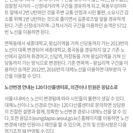
검찰청 사거리 – 신정네거리역 구간을 경유하게 되고, 목동우성아파
트 앞에서 2번 U턴하던 것을 주변 교통 안정과 시민 불편, 소요시간 감
소를 위해 1번 U턴하는 것으로 줄이면서 길훈로즈빌 앞을 경유하게
된다. 기존 신정네거리역–고척사거리 구간을 이용하던 승객은 5712
번 노선을 이용하면 된다.
면목동에서 세종대학교, 왕십리역을 거쳐 신당동까지 가는 2013번의
노선이 대폭 변경되어 세종대학교, 중곡동을 경유하지 않고 기존 노
선에서 갈라져 휘경여고, 신답역, 마장동을 거쳐 왕십리역을 거쳐 신
당동까지 가는 방식으로 변경된다. 기존 면목역 – 왕십리역 구간을 이
용하던 승객은 2012번, 2016번의 대체노선을 이용하면 대부분의 구
간을 이용할 수 있다.
노선변경 안내는 120 다산콜센터로, 의견이나 민원은 응답소로
서울시내버스 노선이 변경됨에 따라 시민들의 불편이 생길 수 있다.
대체노선이나 노선경로 안내는 120 다산콜센터로 문의하면 상담원
의 친절한 설명과 함께, 정확한 노선변경 경로나 대체노선을 알 수 있
다, 또한 응답소(
eungdapso.seoul.go.kr/
) 홈페이지를 이용하면 노선
변경에 대한 민원이나 제안을 할 수 있으며, 건의 및 민원사항은 다음
정기조정 때 반영될 수 있다.