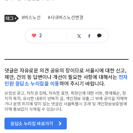
기
태
#버스노선
#시내버스노선변경
사
그
관
련
태
좋
2
카
트
페
그
아
카
위
이
요
오
터
스
톡
북
댓글은 자유로운 의견 공유의 장이므로 서울시에 대한 신고,
제안, 건의 등 답변이나 개선이 필요한 사항에 대해서는
전자
민원 응답소 누리집을 이용
하여 주시기 바랍니다.
상업성 광고, 저작권 침해, 저속한 표현, 특정인에 대한 비방, 명예훼손, 정
치적 목적, 유사한 내용의 반복적 글, 개인정보 유출,그 밖에 공익을 저해하
거나 운영 취지에 맞지 않는 댓글은 서울특별시 조례 및 개인정보보호법에
의해 통보없이 삭제될 수 있습니다.
응답소 누리집 바로가기