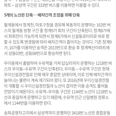
파트 – 삼성역 구간은 333번 버스를 이용하면 이용할 수 있다.
5개의 노선은 단축… 배차간격 조정을 위해 단축
월계동에서 청계천, 마포구청을 경유해 목동까지 운행하는 163번 버
스의 월계동 방향 구간 중 청계9가 회차 구간이 단축된다. 청계8가에
서 좌회전이 가능하게 되면서 청계8가에서 신설동로터리로 바로 향
할 수 있도록 변경됨에 따라 배차간격이 좁아지는 것이다. 기존 청계9
가, 10가를 이용하던 승객은 2013번으로 환승 후 청계벽산아파트에
서 성동03번, 성동08번으로 환승하면 된다.
우이동에서 출발하여 수유역을 거쳐 답십리까지 운행하는 1218번 버
스의 우이동–수유역 구간이 단축된다. 우이동 – 수유역 구간은 현재
우이신설경전철로 인해 매우 혼잡한 상태이며, 이로 인해 배차간격이
늘어나는 불편이 계속 제기되어 왔다. 또 2016년에 우이신설경전철
이 개통할 시 우이신설경전철과 노선이 겹치면 이용 승객도 줄어들
전망이기 때문이다. 수유역–우이동 구간은 1144번 노선이 1218번 노
선과 동일하게 운행하고 있기 때문에, 수유역 인근 신일병원 정류소
에서 1144번을 이용하면 된다.
송파공영차고지에서 삼성역까지 운행하던 3418번 노선은 종합운동