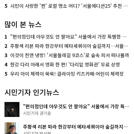
5
시민이 사랑한 '찐' 로컬 명소 어디? '서울에디션25' 추천 코스
많이 본 뉴스
1
"편의점인데 아무것도 안 팔아요" 서울에서 가장 특별한 편의점의 정체
2
주황색 리본 따라 한강부터 메타세쿼이아 숲길까지…서울둘레길 15코스
3
이것이 천연 냉방! '서울둘레길 9코스'로 숲속 피서 떠나볼까
4
한강 다리 아래서 영화 한 편! '다리밑 영화관' 무료 상영
5
우리 아이 체력이 쑥쑥! 클라이밍 키즈카페·어린이 체력장
시민기자 인기뉴스
"편의점인데 아무것도 안 팔아요" 서울에서 가장 특별
한 편의점의 정체
시민기자 권기윤
주황색 리본 따라 한강부터 메타세쿼이아 숲길까지…
서울둘레길 15코스
시민기자 박상현