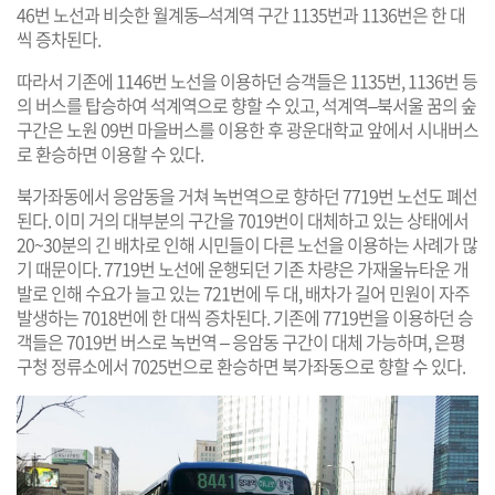
46번 노선과 비슷한 월계동–석계역 구간 1135번과 1136번은 한 대
씩 증차된다.
따라서 기존에 1146번 노선을 이용하던 승객들은 1135번, 1136번 등
의 버스를 탑승하여 석계역으로 향할 수 있고, 석계역–북서울 꿈의 숲
구간은 노원 09번 마을버스를 이용한 후 광운대학교 앞에서 시내버스
로 환승하면 이용할 수 있다.
북가좌동에서 응암동을 거쳐 녹번역으로 향하던 7719번 노선도 폐선
된다. 이미 거의 대부분의 구간을 7019번이 대체하고 있는 상태에서
20~30분의 긴 배차로 인해 시민들이 다른 노선을 이용하는 사례가 많
기 때문이다. 7719번 노선에 운행되던 기존 차량은 가재울뉴타운 개
발로 인해 수요가 늘고 있는 721번에 두 대, 배차가 길어 민원이 자주
발생하는 7018번에 한 대씩 증차된다. 기존에 7719번을 이용하던 승
객들은 7019번 버스로 녹번역 – 응암동 구간이 대체 가능하며, 은평
구청 정류소에서 7025번으로 환승하면 북가좌동으로 향할 수 있다.