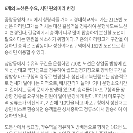
6개의 노선은 수요, 시민 편의따라 변경
중랑공영차고지에서 청량리를 거쳐 서경대학교까지 가는 2115번 노
선은 아리랑고개를 거치는 대신 길음역을 경유하여 운행하도록 노선
이 변경된다. 길음역에서 승객이 너무 많이 탑승하여 분산할 노선이
필요하다는 민원을 해소하기 위함이다. 기존의 아리랑고개 구간을 이
용하던 승객은 돈암동이나 성신여대입구역에서 162번 노선으로 환
승하면 이용할 수 있다.
상암동에서 수유역 구간을 운행하던 710번 노선은 상암동 방향에 한
해 성산대교 북단램프를 경유하여 월드컵경기장으로 향하던 구간을
양방향 마포구청역 경유로 변경한다. 성산대교 북단램프는 상습적으
로 정체가 일어나는 지역으로, 배차간격이 늘어나거나 운행소요시간
이 길어지는 등의 문제가 발생해 왔으며, 승객들이 마포구청역을 양
방향 경유를 요구하는 민원이 일어 변경하게 된다. 따라서 마포구청
역 정류소가 이전되며, 기존에 710번을 타고 마포구청에서 성산대교
방면 버스로 환승하던 승객들은 성서중학교 정류소에서 환승하여 이
용하면 된다.
도봉산에서 동묘앞, 약수역을 경유하여 방배동으로 향하던 142번 노