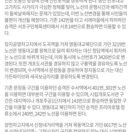
선은 도봉산 방향에 한해 신반포역을 경유하게 된다. 종전 반포대교
고가차도 사거리가 극심한 정체를 빚어, 노선의 운행시간과 배차간격
이 들쑥날쑥해지는 문제가 있었는데, 이번 노선변경을 통해 시민들의
불편이 개선될 예정이다. 기존 142번을 타고 서래마을에서 하차하던
승객은 서초구민체육센터에서 서초14번으로 환승하면 이용할 수 있
다.
장지공영차고지에서 도곡역을 거쳐 영동대교북단으로 가던 3219번
노선은 영동대교를 왕복으로 달려 회차하는 대신 청담역에서 회차하
는 노선으로 바뀌게 되는데, 이와 동시에 노선번호가 3426번으로 변
경된다. 또한 개포도서관을 경유하지 않고 구룡역을 경유하도록 노선
이 변경되며, 수서역에서 문정동을 경유하여 장지동으로 가는 대신
가든파이브와 세곡보금자리를 경유하도록 변경된다.
기존 문정동 구간을 이용하던 승객은 수서역에서 401번, 301번 노선
을 이용하면 대부분의 구간을 이용할 수 있으며, 시립개포도서관 구
간은 대치역이나 개포주공1단지에서 143번으로 환승하면 동일한 구
간을 이용할 수 있다. 영동대교 북단까지 가던 승객은 프리마호텔 정
류소에서 240번, 242번 노선을 이용하면 된다.
양천차고지에서 신정네거리역을 거쳐 목동역으로 가던 6617번 노선
은 신정네거리역 – 고척사거리 구간을 경유하지 않는 대신, 남부법원,