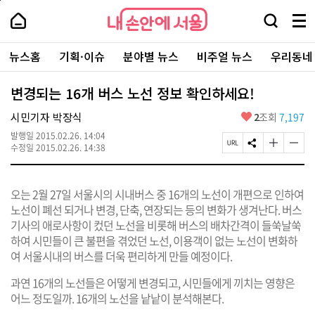
본
페
내
문
이
내
손
검
메
바
지
손
안
색
뉴
로
상
안
주
에
창
전
가
단
에
뉴스홈
기획·이슈
분야별 뉴스
비주얼 뉴스
우리동네
요
서
열
체
기
으
서
서
울
기
보
로
울
비
기
이
-
변경되는 16개 버스 노선 정보 확인하세요!
스
동
서
바
울
좋
시민기자 박장식
2
조회
7,197
로
시
아
가
대
발행일
2015.02.26. 14:04
요
기
페
S
글
글
표
수정일
2015.02.26. 14:38
이
N
자
자
소
지
S
크
크
통
U
공
기
기
포
오는 2월 27일 서울시의 시내버스 중 16개의 노선이 개편으로 인하여
R
유
크
작
털
L
하
게
게
노선이 폐선 되거나 변경, 단축, 연장되는 등의 변화가 생겨난다. 버스
복
기
변
변
기사의 애로사항이 컸던 노선을 비롯해 버스의 배차간격이 들쑥날쑥
사
경
경
하여 시민들이 큰 불편을 겪었던 노선, 이용객이 없는 노선이 변화하
하
하
기
기
여 서울시내의 버스를 더욱 편리하게 만들 예정이다.
과연 16개의 노선들은 어떻게 변경되고, 시민들에게 끼치는 영향은
어느 정도일까. 16개의 노선을 낱낱이 분석해본다.