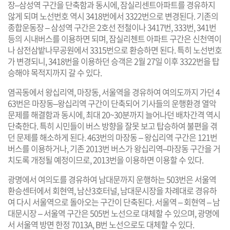
장–삼성역 구간을 단축함과 동시에, 잠실리센트아파트를 경유하지
않게 되며 노선번호 역시 3418번에서 3322번으로 변경된다. 기존의
종합운동장 – 삼성역 구간은 2호선 전철이나 3417번, 333번, 341번
등의 시내버스를 이용하면 되며, 잠실리첸트 아파트 구간은 신천역이
나 삼전삼밭나무공원에서 3315번으로 환승하면 된다. 특히 노선번호
가 변경되니, 3418번을 이용하던 승객은 2월 27일 이후 3322번을 탑
승해야 목적지까지 갈 수 있다.
염곡동에서 왕십리역, 마장동, 서울역을 경유하여 여의도까지 가던 4
63번은 마장동–왕십리역 구간이 단축되어 기사들의 운행환경 열악
문제를 해결함과 동시에, 최대 20~30분까지 늘어나던 배차간격 역시
단축한다. 특히 시민들이 버스 방향을 잘못 보고 탑승하여 불편을 겪
던 문제를 해소하게 된다. 463번의 마장동 – 왕십리역 구간은 121번
버스를 이용하거나, 기존 2013번 버스가 왕십리역–마장동 구간을 거
치도록 개정될 예정이므로, 2013번을 이용하면 이용할 수 있다.
광명에서 여의도를 경유하여 남대문까지 운행하는 503번은 서울역
환승센터에서 회현역, 남산3호터널, 남대문시장을 차례대로 경유하
여 다시 서울역으로 돌아오는 구간이 단축된다. 서울역 – 회현역 – 남
대문시장 – 서울역 구간은 505번 노선으로 대체할 수 있으며, 광명에
서 서울역 방면 한정 7013A, B번 노선으로도 대체할 수 있다.