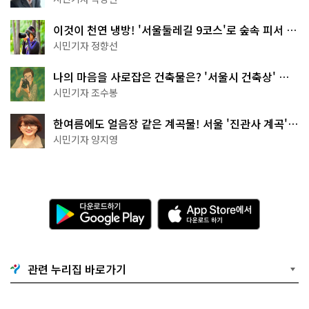
이것이 천연 냉방! '서울둘레길 9코스'로 숲속 피서 떠
나볼까
시민기자 정향선
나의 마음을 사로잡은 건축물은? '서울시 건축상' 수
상작 공개!
시민기자 조수봉
한여름에도 얼음장 같은 계곡물! 서울 '진관사 계곡'이
천국이네~
시민기자 양지영
다
A
운
p
로
p
드
S
하
t
기
o
관련 누리집 바로가기
G
r
o
e
o
에