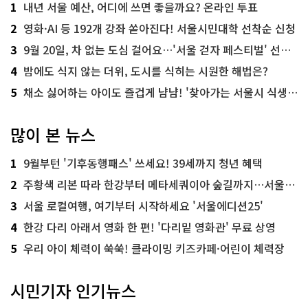
1
내년 서울 예산, 어디에 쓰면 좋을까요? 온라인 투표
2
영화·AI 등 192개 강좌 쏟아진다! 서울시민대학 선착순 신청
3
9월 20일, 차 없는 도심 걸어요…'서울 걷자 페스티벌' 선착순 5천명
4
밤에도 식지 않는 더위, 도시를 식히는 시원한 해법은?
5
채소 싫어하는 아이도 즐겁게 냠냠! '찾아가는 서울시 식생활 교육' 현장
많이 본 뉴스
1
9월부턴 '기후동행패스' 쓰세요! 39세까지 청년 혜택
2
주황색 리본 따라 한강부터 메타세쿼이아 숲길까지…서울둘레길 15코스
3
서울 로컬여행, 여기부터 시작하세요 '서울에디션25'
4
한강 다리 아래서 영화 한 편! '다리밑 영화관' 무료 상영
5
우리 아이 체력이 쑥쑥! 클라이밍 키즈카페·어린이 체력장
시민기자 인기뉴스