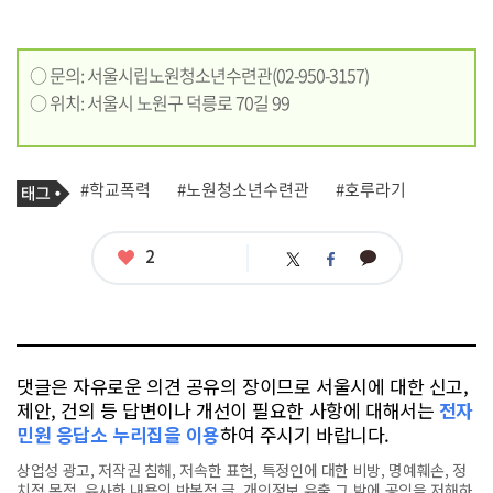
○ 문의: 서울시립노원청소년수련관(02-950-3157)
○ 위치: 서울시 노원구 덕릉로 70길 99
기
태
#학교폭력
#노원청소년수련관
#호루라기
사
그
관
련
태
좋
2
카
트
페
그
아
카
위
이
요
오
터
스
톡
북
댓글은 자유로운 의견 공유의 장이므로 서울시에 대한 신고,
제안, 건의 등 답변이나 개선이 필요한 사항에 대해서는
전자
민원 응답소 누리집을 이용
하여 주시기 바랍니다.
상업성 광고, 저작권 침해, 저속한 표현, 특정인에 대한 비방, 명예훼손, 정
치적 목적, 유사한 내용의 반복적 글, 개인정보 유출,그 밖에 공익을 저해하