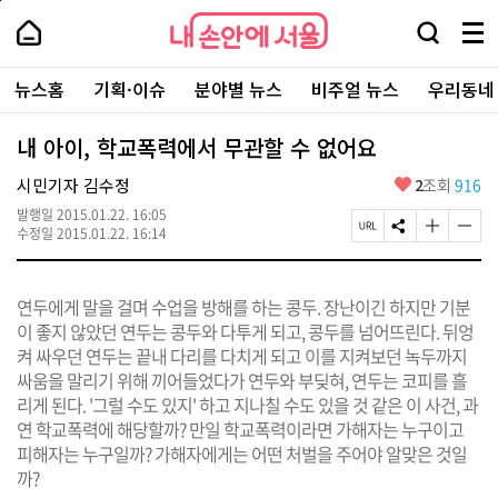
본
페
내
문
이
내
손
검
메
바
지
손
안
색
뉴
로
상
안
주
에
창
전
가
단
에
뉴스홈
기획·이슈
분야별 뉴스
비주얼 뉴스
우리동네
요
서
열
체
기
으
서
서
울
기
보
로
울
비
기
이
-
내 아이, 학교폭력에서 무관할 수 없어요
스
동
서
바
울
좋
시민기자 김수정
2
조회
916
로
시
아
가
대
발행일
2015.01.22. 16:05
요
기
페
S
글
글
표
수정일
2015.01.22. 16:14
이
N
자
자
소
지
S
크
크
통
U
공
기
기
포
연두에게 말을 걸며 수업을 방해를 하는 콩두. 장난이긴 하지만 기분
R
유
크
작
털
L
하
게
게
이 좋지 않았던 연두는 콩두와 다투게 되고, 콩두를 넘어뜨린다. 뒤엉
복
기
변
변
켜 싸우던 연두는 끝내 다리를 다치게 되고 이를 지켜보던 녹두까지
사
경
경
싸움을 말리기 위해 끼어들었다가 연두와 부딪혀, 연두는 코피를 흘
하
하
기
기
리게 된다. '그럴 수도 있지' 하고 지나칠 수도 있을 것 같은 이 사건, 과
연 학교폭력에 해당할까? 만일 학교폭력이라면 가해자는 누구이고
피해자는 누구일까? 가해자에게는 어떤 처벌을 주어야 알맞은 것일
까?