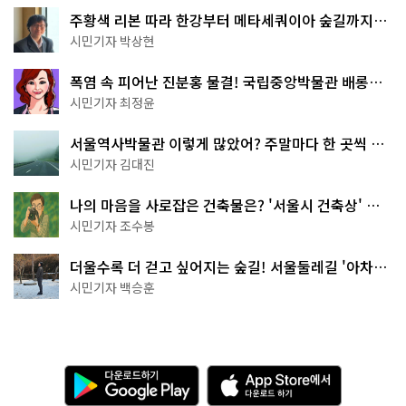
주황색 리본 따라 한강부터 메타세쿼이아 숲길까지…
서울둘레길 15코스
시민기자 박상현
폭염 속 피어난 진분홍 물결! 국립중앙박물관 배롱나
무 명소
시민기자 최정윤
서울역사박물관 이렇게 많았어? 주말마다 한 곳씩 떠
나는 역사 산책
시민기자 김대진
나의 마음을 사로잡은 건축물은? '서울시 건축상' 수
상작 공개!
시민기자 조수봉
더울수록 더 걷고 싶어지는 숲길! 서울둘레길 '아차산
코스'
시민기자 백승훈
다
A
운
p
로
p