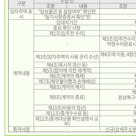
수정 전
구분
조항
내용
조항
임차주택 표
“담보물권 등 설정여부” 확인란
시
“등기사항증명서 확인”란
임대차기간
중요 확인 사항
제1조(입주전 수리)
제3조(입주전수리
-
약정수리완료시
제4조에 이동, 4
제3조(임차주택의 사용 관리 수선)
제4조(묵시적 갱신 등)
제5조(합의에 의한 재계약)
계약내용
제6조(계약의 해제)
제7조(채무불이행과 손해배상)
제8조(계약의 해지)
제
제9조(계약의 종료)
원상복구
제10조(비용의 정산)
제11조(중개수수료 등)
제12조(중개대상물 확인설명서 교
부)
특약사항
-
신규(상세주소부