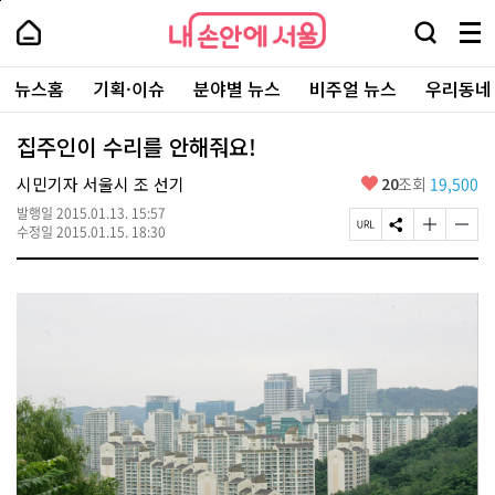
본
페
내
문
이
내
손
검
메
바
지
손
안
색
뉴
로
상
안
주
에
창
전
가
단
에
뉴스홈
기획·이슈
분야별 뉴스
비주얼 뉴스
우리동네
요
서
열
체
기
으
서
서
울
기
보
로
울
비
기
이
-
집주인이 수리를 안해줘요!
스
동
서
바
울
좋
시민기자 서울시 조 선기
20
조회
19,500
로
시
아
가
대
발행일
2015.01.13. 15:57
요
기
페
S
글
글
표
수정일
2015.01.15. 18:30
이
N
자
자
소
지
S
크
크
통
U
공
기
기
포
R
유
크
작
털
L
하
게
게
복
기
변
변
사
경
경
하
하
기
기