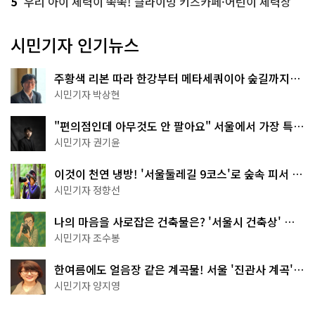
5
우리 아이 체력이 쑥쑥! 클라이밍 키즈카페·어린이 체력장
시민기자 인기뉴스
주황색 리본 따라 한강부터 메타세쿼이아 숲길까지…
서울둘레길 15코스
시민기자 박상현
"편의점인데 아무것도 안 팔아요" 서울에서 가장 특별
한 편의점의 정체
시민기자 권기윤
이것이 천연 냉방! '서울둘레길 9코스'로 숲속 피서 떠
나볼까
시민기자 정향선
나의 마음을 사로잡은 건축물은? '서울시 건축상' 수
상작 공개!
시민기자 조수봉
한여름에도 얼음장 같은 계곡물! 서울 '진관사 계곡'이
천국이네~
시민기자 양지영