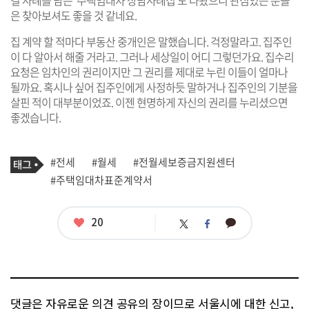
결 사례를 담은 '주택임대차 상담사례집'도 나왔으니 관심있는 분들
은 찾아보셔도 좋을 것 같네요.
집 계약 할 적마다 부동산 중개인은 말했습니다. 걱정말라고. 집주인
이 다 알아서 해줄 거라고. 그러나 세상일이 어디 그렇던가요. 집수리
요청은 임차인의 권리이지만 그 권리를 제대로 누린 이들이 얼마나
될까요. 혹시나 싶어 집주인에게 사정하듯 말하거나 집주인의 기분을
살핀 적이 대부분이었죠. 이젠 현명하게 자신의 권리를 누리셨으면
좋겠습니다.
기
태
#전세
#월세
#전월세보증금지원센터
사
그
관
#주택임대차표준계약서
련
태
그
좋
20
카
트
페
아
카
위
이
요
오
터
스
톡
북
댓글은 자유로운 의견 공유의 장이므로 서울시에 대한 신고,