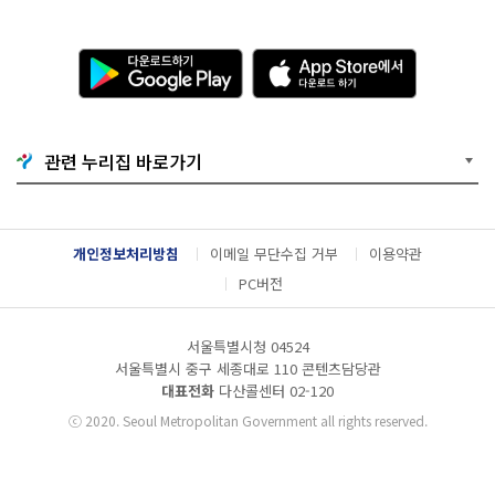
다
A
운
p
로
p
드
S
하
t
기
o
관련 누리집 바로가기
G
r
o
e
o
에
g
서
l
다
개인정보처리방침
이메일 무단수집 거부
이용약관
e
운
P
로
PC버전
l
드
a
하
y
기
서울특별시청 04524
서울특별시 중구 세종대로 110 콘텐츠담당관
대표전화
다산콜센터
02-120
ⓒ
2020. Seoul Metropolitan Government all rights reserved.