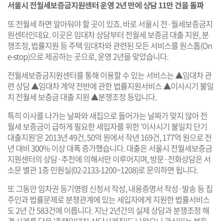
서울시 전월세보증금지원센터 운영 2년 만에 상담 11만 건을 돌파
또 전월세 하면 알아둬야 할 곳이 있죠. 바로 서울시 전·월세보증금지
원센터인데요. 이곳은 임대차 상담부터 전월세 보증금 대출 지원, 분
쟁조정, 법률지원 등 주택 임대차와 관련된 모든 서비스를 원스톱(On
e-stop)으로 제공하는 곳으로, 운영 2년을 맞았습니다.
전월세보증금지원센터를 통해 이용할 수 있는 서비스는 ▲임대차 관
련 상담 ▲임대차 계약 전반에 관한 법률지원서비스 ▲이사시기 불일
치 전월세 보증금 대출 지원 ▲분쟁조정 등입니다.
특히 이사를 나가는 날짜와 새집으로 들어가는 날짜가 맞지 않아 전
월세 보증금이 급하게 필요한 세입자를 위한 '이사시기 불일치 단기
대출지원'은 2013년 49건, 50억 원에서 작년 169건, 177억 원으로 전
년 대비 300% 이상 대폭 증가했습니다. 대출은 서울시 전월세보증금
지원센터의 상담·추천에 의해서만 이루어지며, 방문·전화상담은 서
소문 별관 1층 민원실(02-2133-1200~1208)로 문의하면 됩니다.
또 그동안 임차권 등기명령 신청서 작성, 내용증명서 작성·발송 등 집
주인과 법률문제로 분쟁관계에 있는 세입자에게 지원한 법률서비스
도 2년 간 583건에 이릅니다. 지난 2년간의 실제 상담과 분쟁조정 해