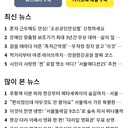
최신 뉴스
1
혼자 근무해도 안심! '소상공인안심벨' 신청하세요
2
장애인 맞춤형 보조기기 최대 3년간 무상 대여…삶의 질 높인다
3
걸을 때마다 아픈 '족저근막염'…무작정 참지 말고 '이것' 해보세요!
4
먹거리부터 야경 라이브까지…망원한강공원 알짜 코스
5
시민이 사랑한 '찐' 로컬 명소 어디? '서울에디션25' 추천 코스
많이 본 뉴스
1
주황색 리본 따라 한강부터 메타세쿼이아 숲길까지…서울둘레길 15코스
2
"편의점인데 아무것도 안 팔아요" 서울에서 가장 특별한 편의점의 정체
3
이것이 천연 냉방! '서울둘레길 9코스'로 숲속 피서 떠나볼까
4
한강 다리 아래서 영화 한 편! '다리밑 영화관' 무료 상영