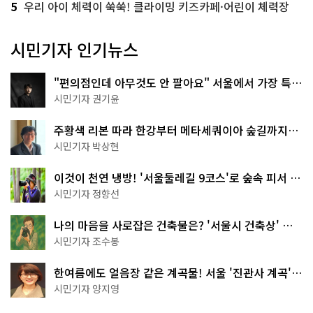
5
우리 아이 체력이 쑥쑥! 클라이밍 키즈카페·어린이 체력장
시민기자 인기뉴스
"편의점인데 아무것도 안 팔아요" 서울에서 가장 특별
한 편의점의 정체
시민기자 권기윤
주황색 리본 따라 한강부터 메타세쿼이아 숲길까지…
서울둘레길 15코스
시민기자 박상현
이것이 천연 냉방! '서울둘레길 9코스'로 숲속 피서 떠
나볼까
시민기자 정향선
나의 마음을 사로잡은 건축물은? '서울시 건축상' 수
상작 공개!
시민기자 조수봉
한여름에도 얼음장 같은 계곡물! 서울 '진관사 계곡'이
천국이네~
시민기자 양지영