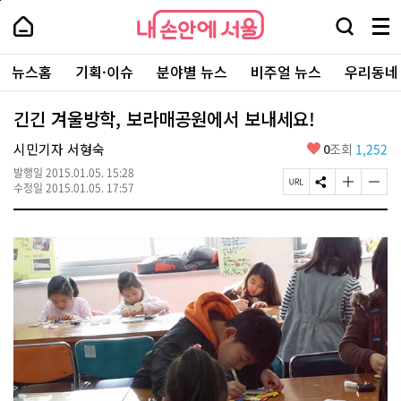
본
페
내
문
이
내
손
검
메
바
지
손
안
색
뉴
로
상
안
주
에
창
전
가
단
에
뉴스홈
기획·이슈
분야별 뉴스
비주얼 뉴스
우리동네
요
서
열
체
기
으
서
서
울
기
보
로
울
비
기
이
-
긴긴 겨울방학, 보라매공원에서 보내세요!
스
동
서
바
울
좋
시민기자 서형숙
0
조회
1,252
로
시
아
가
대
발행일
2015.01.05. 15:28
요
기
페
S
글
글
표
수정일
2015.01.05. 17:57
이
N
자
자
소
지
S
크
크
통
U
공
기
기
포
R
유
크
작
털
L
하
게
게
복
기
변
변
사
경
경
하
하
기
기