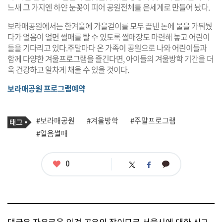
느새 그 가지엔 하얀 눈꽃이 피어 공원전체를 은세계로 만들어 놨다.
보라매공원에서는 한겨울에 가을걷이를 모두 끝낸 논에 물을 가둬뒀
다가 얼음이 얼면 썰매를 탈 수 있도록 썰매장도 마련해 놓고 어린이
들을 기다리고 있다.주말마다 온 가족이 공원으로 나와 어린이들과
함께 다양한 겨울프로그램을 즐긴다면, 아이들의 겨울방학 기간을 더
욱 건강하고 알차게 채울 수 있을 것이다.
보라매공원 프로그램예약
기
태
#보라매공원
#겨울방학
#주말프로그램
사
그
관
#얼음썰매
련
태
그
좋
0
카
트
페
아
카
위
이
요
오
터
스
톡
북
댓글은 자유로운 의견 공유의 장이므로 서울시에 대한 신고,