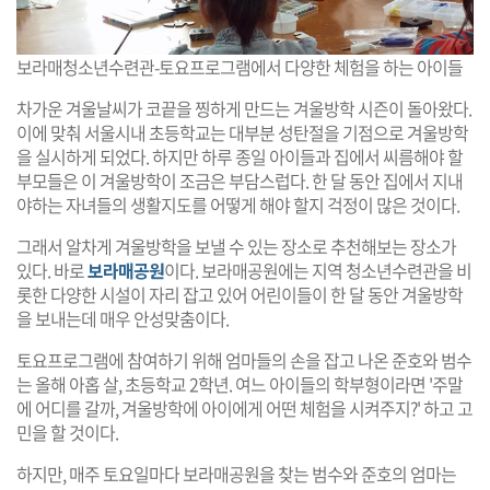
보라매청소년수련관-토요프로그램에서 다양한 체험을 하는 아이들
차가운 겨울날씨가 코끝을 찡하게 만드는 겨울방학 시즌이 돌아왔다.
이에 맞춰 서울시내 초등학교는 대부분 성탄절을 기점으로 겨울방학
을 실시하게 되었다. 하지만 하루 종일 아이들과 집에서 씨름해야 할
부모들은 이 겨울방학이 조금은 부담스럽다. 한 달 동안 집에서 지내
야하는 자녀들의 생활지도를 어떻게 해야 할지 걱정이 많은 것이다.
그래서 알차게 겨울방학을 보낼 수 있는 장소로 추천해보는 장소가
있다. 바로
보라매공원
이다. 보라매공원에는 지역 청소년수련관을 비
롯한 다양한 시설이 자리 잡고 있어 어린이들이 한 달 동안 겨울방학
을 보내는데 매우 안성맞춤이다.
토요프로그램에 참여하기 위해 엄마들의 손을 잡고 나온 준호와 범수
는 올해 아홉 살, 초등학교 2학년. 여느 아이들의 학부형이라면 '주말
에 어디를 갈까, 겨울방학에 아이에게 어떤 체험을 시켜주지?' 하고 고
민을 할 것이다.
하지만, 매주 토요일마다 보라매공원을 찾는 범수와 준호의 엄마는