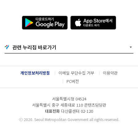
다
A
운
p
로
p
드
S
하
t
기
o
관련 누리집 바로가기
G
r
o
e
o
에
g
서
l
다
개인정보처리방침
이메일 무단수집 거부
이용약관
e
운
P
로
PC버전
l
드
a
하
y
기
서울특별시청 04524
서울특별시 중구 세종대로 110 콘텐츠담당관
대표전화
다산콜센터
02-120
ⓒ
2020. Seoul Metropolitan Government all rights reserved.