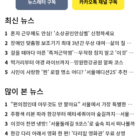
최신 뉴스
1
혼자 근무해도 안심! '소상공인안심벨' 신청하세요
2
장애인 맞춤형 보조기기 최대 3년간 무상 대여…삶의 질 높인다
3
걸을 때마다 아픈 '족저근막염'…무작정 참지 말고 '이것' 해보세요!
4
먹거리부터 야경 라이브까지…망원한강공원 알짜 코스
5
시민이 사랑한 '찐' 로컬 명소 어디? '서울에디션25' 추천 코스
많이 본 뉴스
1
"편의점인데 아무것도 안 팔아요" 서울에서 가장 특별한 편의점의 정체
2
주황색 리본 따라 한강부터 메타세쿼이아 숲길까지…서울둘레길 15코스
3
이것이 천연 냉방! '서울둘레길 9코스'로 숲속 피서 떠나볼까
4
한강 다리 아래서 영화 한 편! '다리밑 영화관' 무료 상영