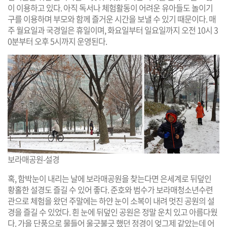
이 이용하고 있다. 아직 독서나 체험활동이 어려운 유아들도 놀이기
구를 이용하며 부모와 함께 즐거운 시간을 보낼 수 있기 때문이다. 매
주 월요일과 국경일은 휴일이며, 화요일부터 일요일까지 오전 10시 3
0분부터 오후 5시까지 운영된다.
보라매공원-설경
혹, 함박눈이 내리는 날에 보라매공원을 찾는다면 은세계로 뒤덮인
황홀한 설경도 즐길 수 있어 좋다. 준호와 범수가 보라매청소년수련
관으로 체험을 왔던 주말에는 하얀 눈이 소복이 내려 멋진 공원의 설
경을 즐길 수 있었다. 흰 눈에 뒤덮인 공원은 정말 운치 있고 아름다웠
다. 가을 단풍으로 물들어 울긋불긋 했던 정경이 엊그제 같았는데 어