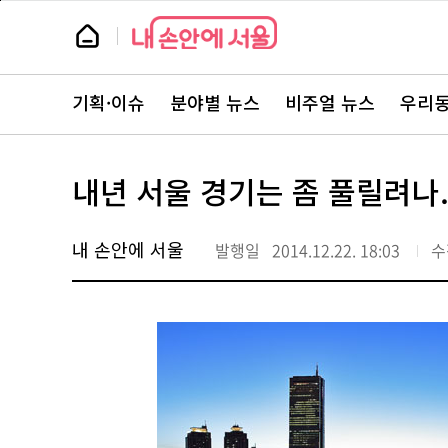
본
페
문
이
뉴
바
지
스
로
상
룸
가
단
뉴
기
으
스
로
기획·이슈
분야별 뉴스
비주얼 뉴스
우리동
주
이
요
동
서
비
스
내년 서울 경기는 좀 풀릴려나..
바
로
가
기
내 손안에 서울
발행일
2014.12.22. 18:03
수