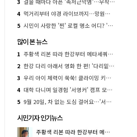
3
걸을 때마다 아픈 '족저근막염'…무작정 참지 말고 '이것' 해보세요!
4
먹거리부터 야경 라이브까지…망원한강공원 알짜 코스
5
시민이 사랑한 '찐' 로컬 명소 어디? '서울에디션25' 추천 코스
많이 본 뉴스
1
주황색 리본 따라 한강부터 메타세쿼이아 숲길까지…서울둘레길 15코스
2
한강 다리 아래서 영화 한 편! '다리밑 영화관' 무료 상영
3
우리 아이 체력이 쑥쑥! 클라이밍 키즈카페·어린이 체력장
4
대학 다니며 일경험 '서영커' 캠프 모집…전액 무료
5
9월 20일, 차 없는 도심 걸어요…'서울 걷자 페스티벌' 선착순 5천명
시민기자 인기뉴스
주황색 리본 따라 한강부터 메타세쿼이아 숲길까지…서울둘레길 15코스