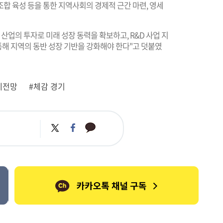
합 육성 등을 통한 지역사회의 경제적 근간 마련, 영세
산업의 투자로 미래 성장 동력을 확보하고, R&D 사업 지
해 지역의 동반 성장 기반을 강화해야 한다"고 덧붙였
제전망
#체감 경기
카
트
페
카
위
이
오
터
스
톡
북