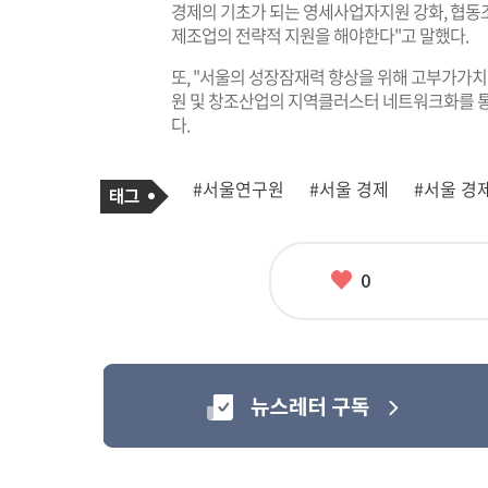
경제의 기초가 되는 영세사업자지원 강화, 협동조
제조업의 전략적 지원을 해야한다"고 말했다.
또, "서울의 성장잠재력 향상을 위해 고부가가치 
원 및 창조산업의 지역클러스터 네트워크화를 통
다.
기
태
#서울연구원
#서울 경제
#서울 경
사
그
관
련
태
그
좋
0
아
요