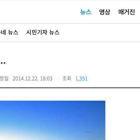
주
뉴스
영상
매거진
요
서
비
스
바
네 뉴스
시민기자 뉴스
로
가
기"
.
정일
2014.12.22. 18:03
조회
1,351