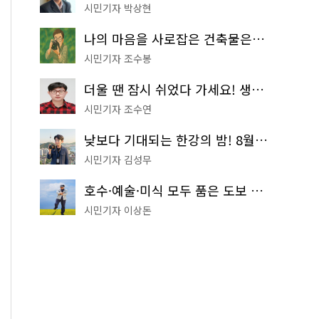
시민기자 박상현
나의 마음을 사로잡은 건축물은? '서울시 건축상' 수상작 공개!
시민기자 조수봉
더울 땐 잠시 쉬었다 가세요! 생수 냉장고부터 해피소·무더위쉼터까지
시민기자 조수연
낮보다 기대되는 한강의 밤! 8월 한정 무료 '한강 밤핑' 예약은?
시민기자 김성무
호수·예술·미식 모두 품은 도보 코스! 서울식물원~LG아트센터~마곡테라스거리
시민기자 이상돈