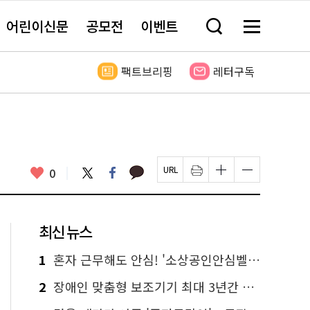
어린이신문
공모전
이벤트
검
메
색
뉴
창
전
열
체
팩트브리핑
레터구독
기
보
기
카
좋
트
페
0
페
인
글
글
카
위
이
아
이
쇄
자
자
오
터
스
요
지
하
크
크
톡
북
U
기
기
기
R
새
크
작
L
창
게
게
최신 뉴스
복
열
변
변
사
림
경
경
하
하
1
혼자 근무해도 안심! '소상공인안심벨' 신청하세요
기
기
2
장애인 맞춤형 보조기기 최대 3년간 무상 대여…삶의 질 높인다