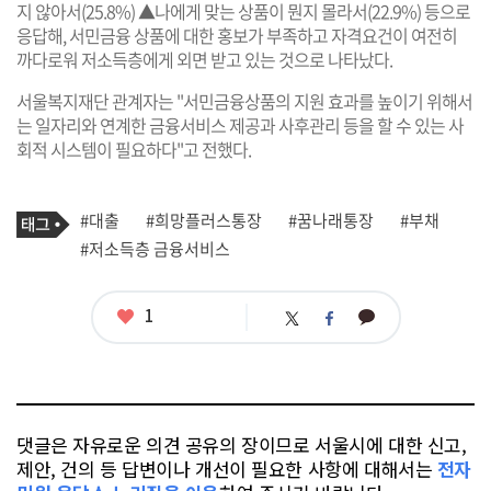
지 않아서(25.8%) ▲나에게 맞는 상품이 뭔지 몰라서(22.9%) 등으로
응답해, 서민금융 상품에 대한 홍보가 부족하고 자격요건이 여전히
까다로워 저소득층에게 외면 받고 있는 것으로 나타났다.
서울복지재단 관계자는 "서민금융상품의 지원 효과를 높이기 위해서
는 일자리와 연계한 금융서비스 제공과 사후관리 등을 할 수 있는 사
회적 시스템이 필요하다"고 전했다.
기
태
#대출
#희망플러스통장
#꿈나래통장
#부채
사
그
관
#저소득층 금융서비스
련
태
그
좋
1
카
트
페
아
카
위
이
요
오
터
스
톡
북
댓글은 자유로운 의견 공유의 장이므로 서울시에 대한 신고,
제안, 건의 등 답변이나 개선이 필요한 사항에 대해서는
전자