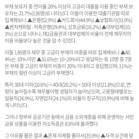
부채 보유자 중 연이율 20% 이상의 고금리 대출을 이용 중인 부채 보
유자는 21.7%(136명)로 나타났다. 이들이 이용한 대출기관을 따로
집계해보니 ▲은행(52.9%) ▲카드회사(44.9%) ▲보험회사(33.9%)
▲벤처캐피탈·저축은행(29.4%), 상호금융(16.2%) ▲대부업체(10.
3%) 순으로 나타나, 제2금융권과 대부업체의 비율이 전체 채무자의
이용 비율보다 높은 것을 알 수 있었다.
이들 136명의 채무 중 고금리 부채의 비중을 따로 집계해보니 ▲40.
4%는 10% 미만 ▲31.6%는 10~20%라고 응답하는 등 10명 중 7명
은 부채 중 고금리 부채의 비중이 20% 이내라고 응답했으며, 11%는
부채의 절반 이상이 고금리 부채였다.
특히 30대 이하(10.6%) < 40대(20.2%) < 50대 이상(21.8%)으로, 연
령이 높아질수록 채무불이행 경험자가 늘어났으며, 고용형태별로는
일용직(26.9%), 자영업자(24.1%)의 비율이 정규직(10.9%)에 비해 높
게 나타났다.
그러나 정부와 공공기관 등에서 금융 소외계층을 위해 운영하는 서민
금융 상품을 이용한 저소득층은 8.9%에 불과했다.
그 이유를 물은 결과 ▲존재 자체를 몰라서(25.9%) ▲자격 요건에 맞