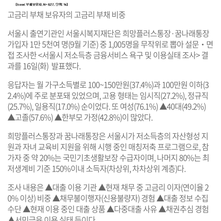
고금리 부채 보유자의 고금리 부채 비중
서울시 출연기관인 서울시복지재단은 희망플러스통장·꿈나래통장
가입자 1만 5천여 명(9월 기준) 중 1,005명을 무작위로 뽑아 설문‧면
접 조사한 <서울시 저소득층 금융서비스 욕구 및 이용실태 조사> 결
과를 16일(화) 발표했다.
응답자는 월 가구소득별로 100~150만원(37.4%)과 100만원 이하(3
2.4%)에 주로 분포돼 있었으며, 고용 형태는 임시직(27.2%), 정규직
(25.7%), 일용직(17.0%) 순이었다. 또 여성(76.1%) ▲40대(49.2%)
▲고졸(57.6%) ▲한부모 가정(42.8%)이 많았다.
희망플러스통장과 꿈나래통장은 서울시가 저소득층의 자산형성 지
원과 자녀 교육비 지원을 위해 시행 중인 매칭저축 프로그램으로, 참
가자 중 약 20%는 국민기초생활보장 수급자이며, 나머지 80%는 최
저생계비 기준 150%이내 소득자(차상위, 차차상위 계층)다.
조사 내용은 ▲대출 이용 기관 ▲현재 채무 중 고금리 이자(연이율 2
0% 이상) 비중 ▲채무불이행자(신용불량자) 경험 ▲대출 정보 수집
수단 ▲현재 이용 중인 대출 상품 ▲다중대출 사유 ▲채권추심 경험
▲서민금융 이용 실태 등이다.