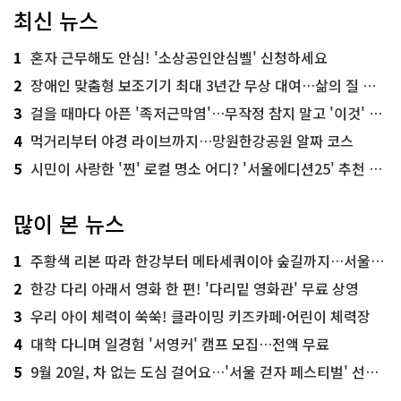
최신 뉴스
1
혼자 근무해도 안심! '소상공인안심벨' 신청하세요
2
장애인 맞춤형 보조기기 최대 3년간 무상 대여…삶의 질 높인다
3
걸을 때마다 아픈 '족저근막염'…무작정 참지 말고 '이것' 해보세요!
4
먹거리부터 야경 라이브까지…망원한강공원 알짜 코스
5
시민이 사랑한 '찐' 로컬 명소 어디? '서울에디션25' 추천 코스
많이 본 뉴스
1
주황색 리본 따라 한강부터 메타세쿼이아 숲길까지…서울둘레길 15코스
2
한강 다리 아래서 영화 한 편! '다리밑 영화관' 무료 상영
3
우리 아이 체력이 쑥쑥! 클라이밍 키즈카페·어린이 체력장
4
대학 다니며 일경험 '서영커' 캠프 모집…전액 무료
5
9월 20일, 차 없는 도심 걸어요…'서울 걷자 페스티벌' 선착순 5천명