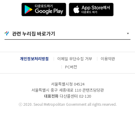
다
A
운
p
로
p
드
S
하
t
기
o
관련 누리집 바로가기
G
r
o
e
o
에
g
서
l
다
개인정보처리방침
이메일 무단수집 거부
이용약관
e
운
P
로
PC버전
l
드
a
하
y
기
서울특별시청 04524
서울특별시 중구 세종대로 110 콘텐츠담당관
대표전화
다산콜센터
02-120
ⓒ
2020. Seoul Metropolitan Government all rights reserved.