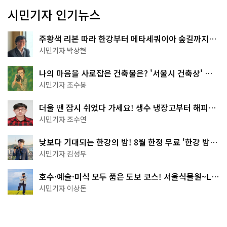
시민기자 인기뉴스
주황색 리본 따라 한강부터 메타세쿼이아 숲길까지…
서울둘레길 15코스
시민기자 박상현
나의 마음을 사로잡은 건축물은? '서울시 건축상' 수
상작 공개!
시민기자 조수봉
더울 땐 잠시 쉬었다 가세요! 생수 냉장고부터 해피소
·무더위쉼터까지
시민기자 조수연
낮보다 기대되는 한강의 밤! 8월 한정 무료 '한강 밤
핑' 예약은?
시민기자 김성무
호수·예술·미식 모두 품은 도보 코스! 서울식물원~LG
아트센터~마곡테라스거리
시민기자 이상돈