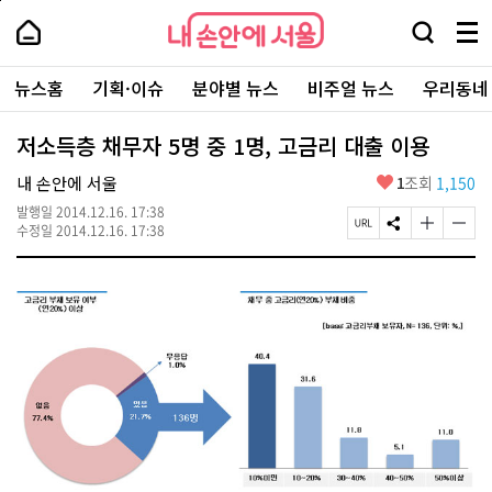
본
페
내
문
이
내
손
검
메
바
지
손
안
색
뉴
로
상
안
주
에
창
전
가
단
에
뉴스홈
기획·이슈
분야별 뉴스
비주얼 뉴스
우리동네
요
서
열
체
기
으
서
서
울
기
보
로
울
비
기
이
-
저소득층 채무자 5명 중 1명, 고금리 대출 이용
스
동
서
바
울
좋
내 손안에 서울
1
조회
1,150
로
시
아
가
대
발행일
2014.12.16. 17:38
요
기
페
S
글
글
표
수정일
2014.12.16. 17:38
이
N
자
자
소
지
S
크
크
통
U
공
기
기
포
R
유
크
작
털
L
하
게
게
복
기
변
변
사
경
경
하
하
기
기