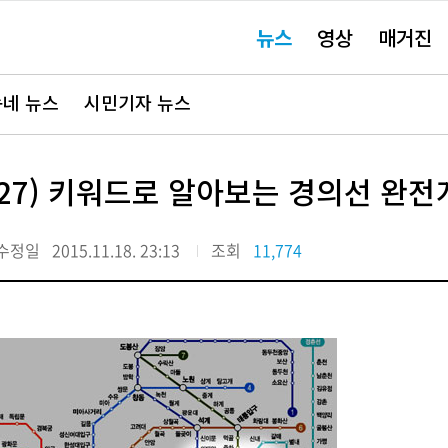
주
뉴스
영상
매거진
요
서
비
스
바
네 뉴스
시민기자 뉴스
로
가
기"
27) 키워드로 알아보는 경의선 완전
수정일
2015.11.18. 23:13
조회
11,774