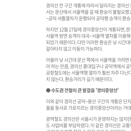
경의선 전 구간 개통에 따라서 달라지는 경의선
서는 문산에서 서울역을 갈 때 환승이 불필요했
~공덕 셔틀열차가 운행되어 공덕행 승객이 환승을
하지만 12월 27일에 경의중앙선이 개통되면, 
서울역 방면 승객이 대곡~서울역 열차를 이용해
되었기 때문이다. 다만 이러한 환승은 낮 시간
갈아타지 않고 이동이 가능하다.
아울러 낮 시간대 문산 쪽에서 서울역을 가려면 
야 하는 만큼, 경의선 홍대입구나 공덕역에서 
공항철도에는 서울역행 열차가 훨씬 자주 다닌
지 않는다. 환승거리가 길기 때문이다.
● 수도권 전철의 큰 발걸음 '경의중앙선'
이와 같이 경의선 공덕~용산 구간의 개통은 단지
울을 동서로 가로지르는 경의중앙선이라는 거대
광역철도 경의선은 서울시가 운영하지는 않지만,
도 사업비를 부담하였다. 이 같은 경의선은 교