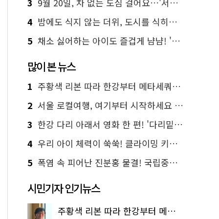
3
9월 20일, 차 없는 도심 걸어요…'서울 걷자 페스티벌' 선착순 5천명
4
밤에도 식지 않는 더위, 도시를 식히는 시원한 해법은?
5
채소 싫어하는 아이도 즐겁게 냠냠! '찾아가는 서울시 식생활 교육' 현장
많이 본 뉴스
1
주황색 리본 따라 한강부터 메타세쿼이아 숲길까지…서울둘레길 15코스
2
서울 로컬여행, 여기부터 시작하세요 '서울에디션25'
3
한강 다리 아래서 영화 한 편! '다리밑 영화관' 무료 상영
4
우리 아이 체력이 쑥쑥! 클라이밍 키즈카페·어린이 체력장
5
폭염 속 피어난 진분홍 물결! 국립중앙박물관 배롱나무 명소
시민기자 인기뉴스
주황색 리본 따라 한강부터 메타세쿼이아 숲길까지…서울둘레길 15코스