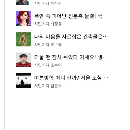
시민기자 박상현
폭염 속 피어난 진분홍 물결! 국립중앙박물관 배롱나무 명소
시민기자 최정윤
나의 마음을 사로잡은 건축물은? '서울시 건축상' 수상작 공개!
시민기자 조수봉
더울 땐 잠시 쉬었다 가세요! 생수 냉장고부터 해피소·무더위쉼터까지
시민기자 조수연
여름방학 어디 갈까? 서울 도심 무료 실내 여행 코스 추천
시민기자 김은주