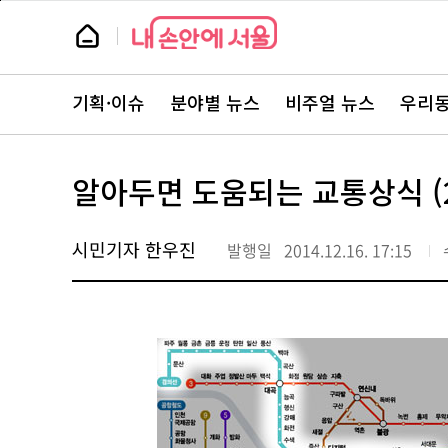
본
페
문
이
뉴
바
지
스
로
상
룸
가
단
뉴
기
으
스
로
기획·이슈
분야별 뉴스
비주얼 뉴스
우리동
주
이
요
동
서
비
스
알아두면 도움되는 교통상식 (
바
로
가
기
시민기자 한우진
발행일
2014.12.16. 17:15