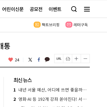
어린이신문
공모전
이벤트
검
메
색
뉴
창
전
열
체
팩트브리핑
레터구독
기
보
기
개통
카
좋
트
페
24
페
인
글
글
카
위
이
아
이
쇄
자
자
오
터
스
요
지
하
크
크
톡
북
U
기
기
기
R
새
크
작
L
창
게
게
최신 뉴스
복
열
변
변
사
림
경
경
하
하
1
내년 서울 예산, 어디에 쓰면 좋을까요? 온라인 투표
기
기
2
영화·AI 등 192개 강좌 쏟아진다! 서울시민대학 선착순 신청