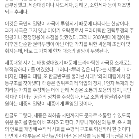
급부상했고, 세종대왕이나 사도세자, 광해군, 소현세자 등이 재조명
되는 추세다.
이것은 국민의 열망이 사극에 투영되기 때문에 나타나는 현상이다.
과거 사극은 그저 옛날 이야기 오락물로서 드라마틱한 권력투쟁의 주
인공이나 전쟁영웅에 초점을 맞췄었다. 그러나 2000년대에 접어든
이후엔 단순한 권력투쟁이 아닌 어떤 가치를 위한 싸움에 초점이 맞
춰지는데, 바로 그 가치에 현재 대중의 열망이 투영된다.
세종대왕 시기는 태평성대였기 때문에 드라마틱한 사극용 소재로는
부적당하다고들 여겼었다. 그러나 <뿌리 깊은 나무>는 세종과 그 아
버지인 태종의 대립, 또 한글반포를 둘러싼 사대부와의 대립에서 갈
등구조를 찾아냈다. 태종은 권위주의적 억압의 정치, 1인자 독재의 정
치라는 가치를 주장하는 데에 반해 세종은 소통과 포용의 정치, 극단
적 대립이 아닌 공존의 정치를 주장했다. 바로 소통과 탈권위주의를
원하는 대중의 열망이 세종에게 투영된 것이다.
한글도 그렇다. 세종은 최하층 서민까지도 문자로 소통할 수 있도록
쉬운 문자를 만들어 배포하려고 한다. 커뮤니케이션의 통로, 즉 사회
의 언로를 개방해 수직적 사회를 수평적 구조로 혁신하려 한 것이다.
반면에 사대부들은 자신들만이 어려운 문자를 독점해 기득권을 지키