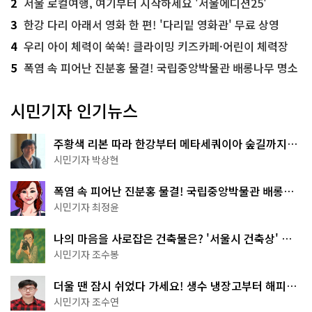
2
서울 로컬여행, 여기부터 시작하세요 '서울에디션25'
3
한강 다리 아래서 영화 한 편! '다리밑 영화관' 무료 상영
4
우리 아이 체력이 쑥쑥! 클라이밍 키즈카페·어린이 체력장
5
폭염 속 피어난 진분홍 물결! 국립중앙박물관 배롱나무 명소
시민기자 인기뉴스
주황색 리본 따라 한강부터 메타세쿼이아 숲길까지…
서울둘레길 15코스
시민기자 박상현
폭염 속 피어난 진분홍 물결! 국립중앙박물관 배롱나
무 명소
시민기자 최정윤
나의 마음을 사로잡은 건축물은? '서울시 건축상' 수
상작 공개!
시민기자 조수봉
더울 땐 잠시 쉬었다 가세요! 생수 냉장고부터 해피소
·무더위쉼터까지
시민기자 조수연