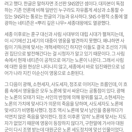
려고 했다. 한글은 말하자면 조선판 SNS였던 셈이다. 대자본이 독점
하는 기존 언론에 비해 일반인 누구라도 자유롭게 세상과 소통할 수
있는 SNS라는 통로는 한글의 기능과 유사하다. SNS 수평적 소통에 열
광하는 네티즌은 <뿌리 깊은 나무> 세종대왕에도 열광했다.
세종 이후로는 훈구 대신과 사림 사대부의 대립 시대가 펼쳐지는데,
이 시기에선 21세기의 대중이 영웅을 발견하지 못했다. 왜냐하면 사
림이 기득권에 맞서는 개혁세력이긴 하지만 이들도 결국 조선의 기득
권 집단으로 발전해간다는 걸 시청자가 알고 있기 때문이다. 그 사림
속에서 현재 네티즌이 공적으로 여기는 노론이 나온다. 그래서 사림
에 대한 응원 현상은 나타나지 않고, 세종에서 바로 임진왜란으로 넘
어가 나라 지킨 이순신이 영웅으로 소환된다.
그 다음이 광해, 소현세자, 사도세자, 정조로 이어지는 흐름인데, 이 흐
름 속에서 영웅들은 모두 노론에 맞서 싸운다는 공통점이 있다. 광해
는 노론의 모태가 되는 서인의 반정에 의해 왕위를 잃고, 소현세자는
노론의 가치에 맞서다가 의문의 죽음을 당하며, 사도세자도 노론에
맞서다가 비명횡사했다. 정조 역시 노론에 맞서 남인을 중용하다가
석연치 않은 죽음을 맞이한다. 정조 이후론 '감히' 노론에 맞서는 지도
자가 없었기 때문에 영웅이 등장하지 않다가, 구한말에 가서야 대원
군이 다시 조명 받는데 대원군은 노론 세도정치에 맞선 인물이었다.