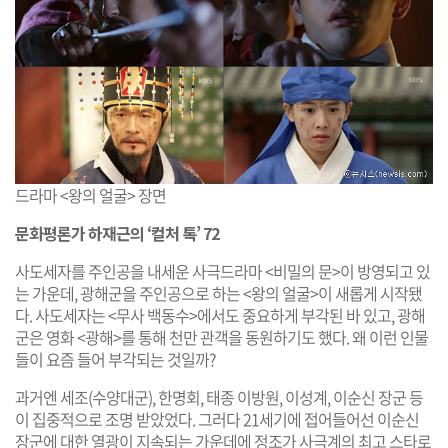
드라마 <왕의 얼굴> 장면
문화평론가 하재근의 ‘컬처 톡’ 72
사도세자를 주인공을 내세운 사극드라마 <비밀의 문>이 방영되고 있
는 가운데, 광해군을 주인공으로 하는 <왕의 얼굴>이 새롭게 시작됐
다. 사도세자는 <무사 백동수>에서도 중요하게 부각된 바 있고, 광해
군은 영화 <광해>를 통해 천만 관객을 동원하기도 했다. 왜 이런 인물
들이 요즘 들어 부각되는 것일까?
과거엔 세조(수양대군), 한명회, 태종 이방원, 이성계, 이순신 장군 등
이 집중적으로 조명 받았었다. 그러다 21세기에 접어들어선 이순신
장군에 대한 열광이 지속되는 가운데에 정조가 사극계의 최고 스타로