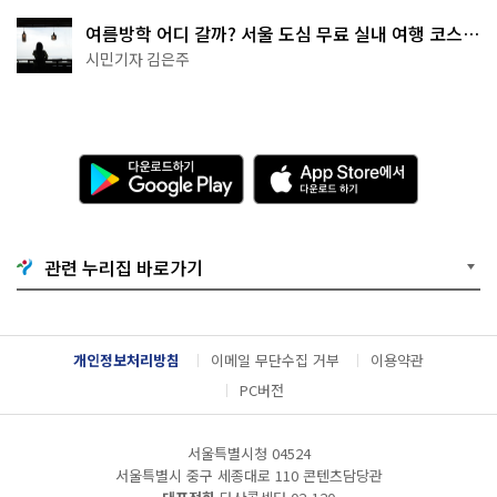
여름방학 어디 갈까? 서울 도심 무료 실내 여행 코스
추천
시민기자 김은주
다
A
운
p
로
p
드
S
하
t
기
o
관련 누리집 바로가기
G
r
o
e
o
에
g
서
l
다
개인정보처리방침
이메일 무단수집 거부
이용약관
e
운
P
로
PC버전
l
드
a
하
y
기
서울특별시청 04524
서울특별시 중구 세종대로 110 콘텐츠담당관