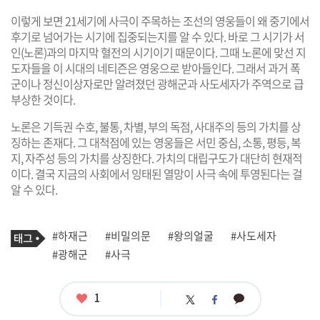
이렇게 보면 21세기에 사극이 주목하는 조선의 영웅들이 왜 중기에서
후기로 넘어가는 시기에 집중되는지를 알 수 있다. 바로 그 시기가 서
인(노론)과의 마지막 혈전의 시기이기 때문이다. 그때 노론에 맞선 지
도자들을 이 시대의 네티즌은 영웅으로 받아들인다. 그래서 과거 폭
군이나 정신이상자로만 알려졌던 광해군과 사도세자가 주역으로 급
부상한 것이다.
노론은 기득권 수호, 불통, 차별, 부의 독점, 사대주의 등의 가치를 상
징하는 존재다. 그 대척점에 있는 영웅들은 서민 중심, 소통, 평등, 복
지, 자주성 등의 가치를 상징한다. 가치의 대립구도가 대단히 현재적
이다. 결국 지금의 사회에서 잉태된 열망이 사극 속에 투영된다는 걸
알 수 있다.
기
태
#하재근
#비밀의문
#왕의얼굴
#사도세자
사
그
관
#광해군
#사극
련
태
그
좋
1
카
트
페
아
카
위
이
요