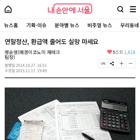
본
페
내
문
이
내
손
검
메
바
지
손
안
색
뉴
로
상
안
주
에
창
전
가
단
에
뉴스홈
기획·이슈
분야별 뉴스
비주얼 뉴스
우리동네
요
서
열
체
기
으
서
서
울
기
보
로
울
비
기
이
-
연말정산, 환급액 줄어도 실망 마세요
스
동
서
바
울
좋
명순영(매경이코노미 재테크
5
조회
1,618
로
시
아
팀장)
가
대
요
기
페
S
글
글
표
발행일
2014.10.27. 16:51
이
N
자
자
소
수정일
2015.11.17. 19:49
지
S
크
크
통
U
공
기
기
포
R
유
크
작
털
L
하
게
게
복
기
변
변
사
경
경
하
하
기
기