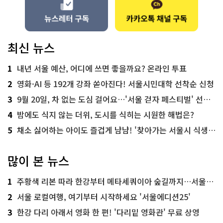
최신 뉴스
1
내년 서울 예산, 어디에 쓰면 좋을까요? 온라인 투표
2
영화·AI 등 192개 강좌 쏟아진다! 서울시민대학 선착순 신청
3
9월 20일, 차 없는 도심 걸어요…'서울 걷자 페스티벌' 선착순 5천명
4
밤에도 식지 않는 더위, 도시를 식히는 시원한 해법은?
5
채소 싫어하는 아이도 즐겁게 냠냠! '찾아가는 서울시 식생활 교육' 현장
많이 본 뉴스
1
주황색 리본 따라 한강부터 메타세쿼이아 숲길까지…서울둘레길 15코스
2
서울 로컬여행, 여기부터 시작하세요 '서울에디션25'
3
한강 다리 아래서 영화 한 편! '다리밑 영화관' 무료 상영