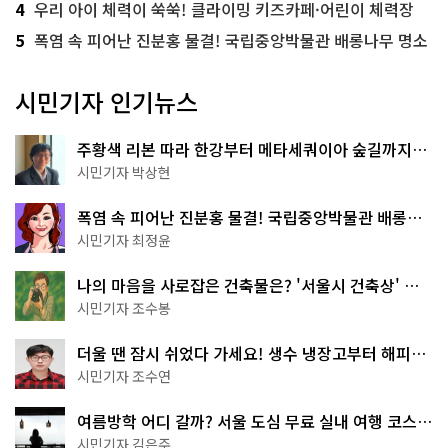
4
우리 아이 체력이 쑥쑥! 클라이밍 키즈카페·어린이 체력장
5
폭염 속 피어난 진분홍 물결! 국립중앙박물관 배롱나무 명소
시민기자 인기뉴스
주황색 리본 따라 한강부터 메타세쿼이아 숲길까지…
서울둘레길 15코스
시민기자 박상현
폭염 속 피어난 진분홍 물결! 국립중앙박물관 배롱나
무 명소
시민기자 최정윤
나의 마음을 사로잡은 건축물은? '서울시 건축상' 수
상작 공개!
시민기자 조수봉
더울 땐 잠시 쉬었다 가세요! 생수 냉장고부터 해피소
·무더위쉼터까지
시민기자 조수연
여름방학 어디 갈까? 서울 도심 무료 실내 여행 코스
추천
시민기자 김은주