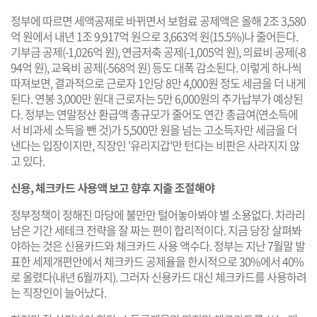
정부에 따르면 세액공제로 바뀌면서 보험료 공제액은 올해 2조 3,580
억 원에서 내년 1조 9,917억 원으로 3,663억 원(15.5%)나 줄어든다.
기부금 공제(-1,026억 원), 연금저축 공제(-1,005억 원), 의료비 공제(-8
94억 원), 교육비 공제(-568억 원) 등도 대폭 감소된다. 이렇게 하나씩
따져보면, 결과적으로 근로자 1인당 8만 4,000원 정도 세금을 더 내게
된다. 연봉 3,000만 원대 근로자는 5만 6,000원의 추가납부가 예상된
다. 정부는 연말정산 환급액 총규모가 줄어도 연간 총급여(연소득에
서 비과세 소득을 뺀 것)가 5,500만 원을 넘는 고소득자만 세금을 더
낸다는 입장이지만, 직장인 '유리지갑'만 턴다는 비판은 사라지지 않
고 있다.
신용, 체크카드 사용액 보고 향후 지출 조절해야
정부정책이 정해진 마당에 불만만 털어놓아봐야 별 소용없다. 차라리
남은 기간 세테크 전략을 잘 짜는 편이 합리적이다. 지금 당장 살펴봐
야하는 것은 신용카드와 체크카드 사용 액수다. 정부는 지난 7월말 발
표한 세제개편안에서 체크카드 공제율을 한시적으로 30%에서 40%
로 올렸다(내년 6월까지). 그러자 신용카드 대신 체크카드를 사용하려
는 직장인이 늘어났다.