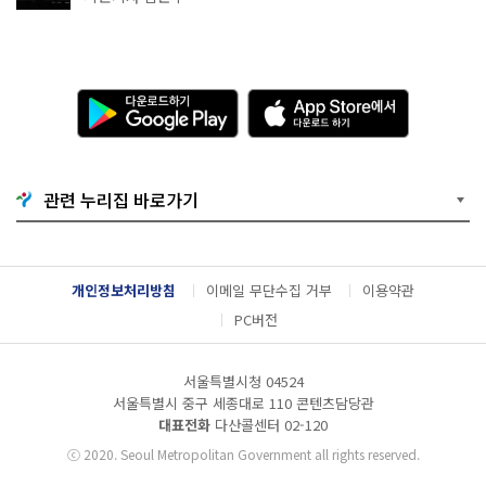
다
A
운
p
로
p
드
S
하
t
기
o
관련 누리집 바로가기
G
r
o
e
o
에
g
서
l
다
개인정보처리방침
이메일 무단수집 거부
이용약관
e
운
P
로
PC버전
l
드
a
하
y
기
서울특별시청 04524
서울특별시 중구 세종대로 110 콘텐츠담당관
대표전화
다산콜센터
02-120
ⓒ
2020. Seoul Metropolitan Government all rights reserved.