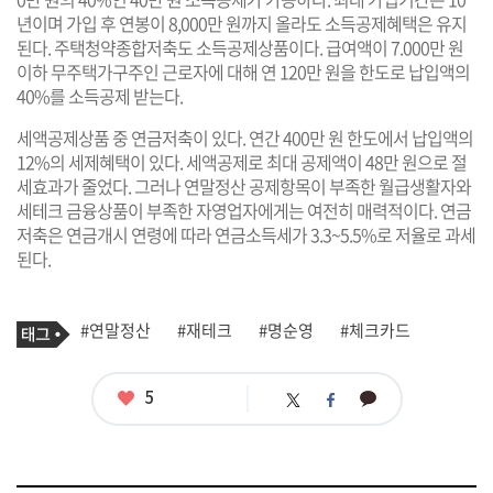
년이며 가입 후 연봉이 8,000만 원까지 올라도 소득공제혜택은 유지
된다. 주택청약종합저축도 소득공제상품이다. 급여액이 7.000만 원
이하 무주택가구주인 근로자에 대해 연 120만 원을 한도로 납입액의
40%를 소득공제 받는다.
세액공제상품 중 연금저축이 있다. 연간 400만 원 한도에서 납입액의
12%의 세제혜택이 있다. 세액공제로 최대 공제액이 48만 원으로 절
세효과가 줄었다. 그러나 연말정산 공제항목이 부족한 월급생활자와
세테크 금융상품이 부족한 자영업자에게는 여전히 매력적이다. 연금
저축은 연금개시 연령에 따라 연금소득세가 3.3~5.5%로 저율로 과세
된다.
기
태
#연말정산
#재테크
#명순영
#체크카드
사
그
관
련
태
좋
5
카
트
페
그
아
카
위
이
요
오
터
스
톡
북