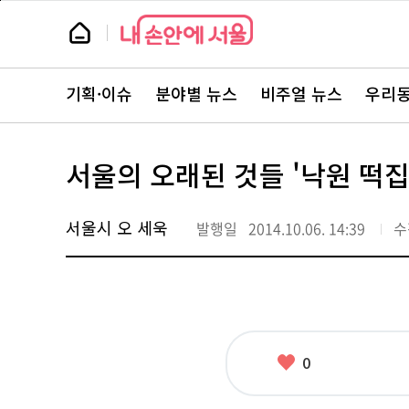
본
페
문
이
뉴
바
지
스
로
상
룸
가
단
뉴
기
으
스
로
기획·이슈
분야별 뉴스
비주얼 뉴스
우리동
주
이
요
동
서
비
스
서울의 오래된 것들 '낙원 떡집
바
로
가
기
서울시 오 세욱
발행일
2014.10.06. 14:39
수
좋
0
아
요