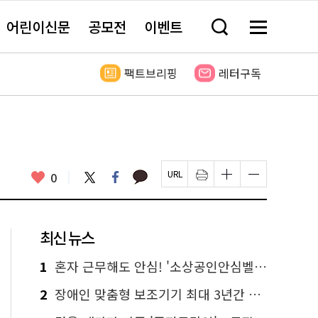
어린이신문
공모전
이벤트
검
메
색
뉴
창
전
열
체
팩트브리핑
레터구독
기
보
기
카
좋
트
페
0
페
인
글
글
카
위
이
아
이
쇄
자
자
오
터
스
요
지
하
크
크
톡
북
U
기
기
기
R
새
크
작
L
창
게
게
최신 뉴스
복
열
변
변
사
림
경
경
하
하
1
혼자 근무해도 안심! '소상공인안심벨' 신청하세요
기
기
2
장애인 맞춤형 보조기기 최대 3년간 무상 대여…삶의 질 높인다