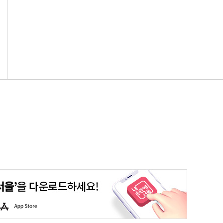
평생학습포털
청년포털
대기환경정보
에코마일리지
A
p
p