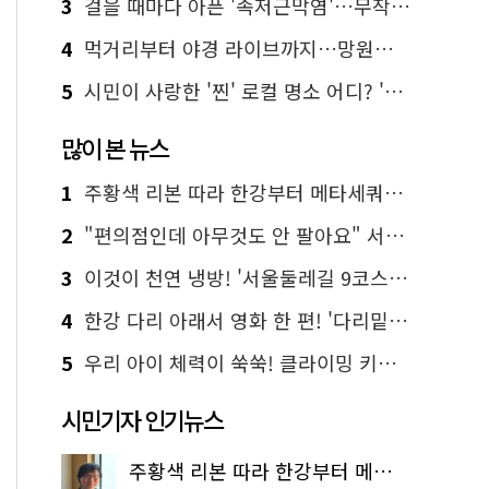
3
걸을 때마다 아픈 '족저근막염'…무작정 참지 말고 '이것' 해보세요!
4
먹거리부터 야경 라이브까지…망원한강공원 알짜 코스
5
시민이 사랑한 '찐' 로컬 명소 어디? '서울에디션25' 추천 코스
많이 본 뉴스
1
주황색 리본 따라 한강부터 메타세쿼이아 숲길까지…서울둘레길 15코스
2
"편의점인데 아무것도 안 팔아요" 서울에서 가장 특별한 편의점의 정체
3
이것이 천연 냉방! '서울둘레길 9코스'로 숲속 피서 떠나볼까
4
한강 다리 아래서 영화 한 편! '다리밑 영화관' 무료 상영
5
우리 아이 체력이 쑥쑥! 클라이밍 키즈카페·어린이 체력장
시민기자 인기뉴스
주황색 리본 따라 한강부터 메타세쿼이아 숲길까지…서울둘레길 15코스