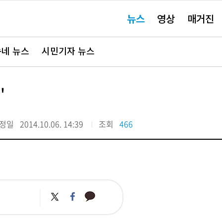
주
뉴스
영상
매거진
요
서
비
스
바
네 뉴스
시민기자 뉴스
로
가
기"
'
정일
2014.10.06. 14:39
조회
466
카
트
페
카
위
이
오
터
스
톡
북