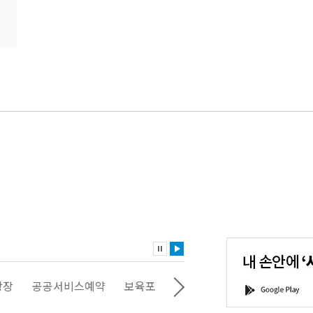
내
손
안
에
'서
광장
공공서비스예약
보육포털
일자리포털
문화포털
G
울'을
o
다
o