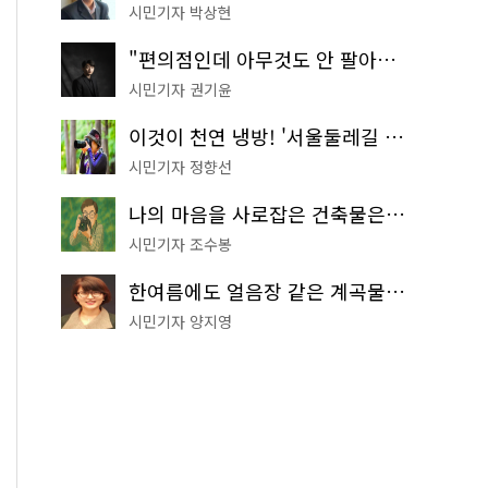
시민기자 박상현
"편의점인데 아무것도 안 팔아요" 서울에서 가장 특별한 편의점의 정체
시민기자 권기윤
이것이 천연 냉방! '서울둘레길 9코스'로 숲속 피서 떠나볼까
시민기자 정향선
나의 마음을 사로잡은 건축물은? '서울시 건축상' 수상작 공개!
시민기자 조수봉
한여름에도 얼음장 같은 계곡물! 서울 '진관사 계곡'이 천국이네~
시민기자 양지영