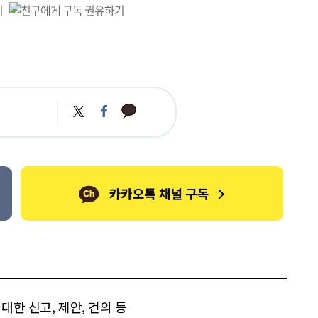
카
트
페
카
위
이
오
터
스
톡
북
한 신고, 제안, 건의 등