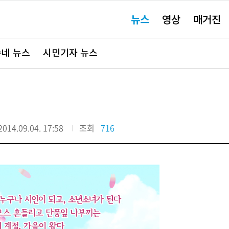
주
뉴스
영상
매거진
요
서
비
스
바
네 뉴스
시민기자 뉴스
로
가
기"
2014.09.04. 17:58
조회
716