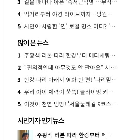
3
걸을 때마다 아픈 '족저근막염'…무작정 참지 말고 '이것' 해보세요!
4
먹거리부터 야경 라이브까지…망원한강공원 알짜 코스
5
시민이 사랑한 '찐' 로컬 명소 어디? '서울에디션25' 추천 코스
많이 본 뉴스
1
주황색 리본 따라 한강부터 메타세쿼이아 숲길까지…서울둘레길 15코스
2
"편의점인데 아무것도 안 팔아요" 서울에서 가장 특별한 편의점의 정체
3
한강 다리 아래서 영화 한 편! '다리밑 영화관' 무료 상영
4
우리 아이 체력이 쑥쑥! 클라이밍 키즈카페·어린이 체력장
5
이것이 천연 냉방! '서울둘레길 9코스'로 숲속 피서 떠나볼까
시민기자 인기뉴스
주황색 리본 따라 한강부터 메타세쿼이아 숲길까지…서울둘레길 15코스