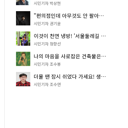
시민기자 박상현
"편의점인데 아무것도 안 팔아요" 서울에서 가장 특별한 편의점의 정체
시민기자 권기윤
이것이 천연 냉방! '서울둘레길 9코스'로 숲속 피서 떠나볼까
시민기자 정향선
나의 마음을 사로잡은 건축물은? '서울시 건축상' 수상작 공개!
시민기자 조수봉
더울 땐 잠시 쉬었다 가세요! 생수 냉장고부터 해피소·무더위쉼터까지
시민기자 조수연