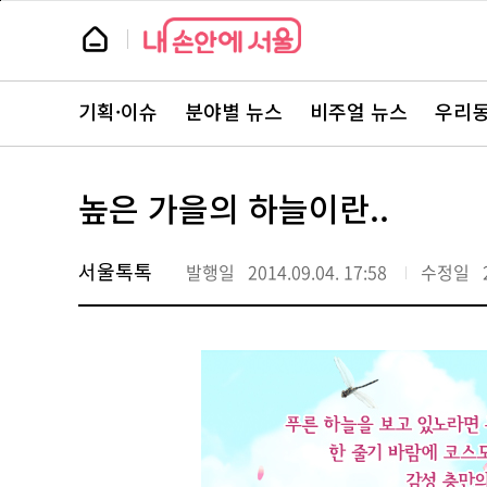
본
페
문
이
뉴
바
지
스
로
상
룸
가
단
뉴
기
으
스
로
기획·이슈
분야별 뉴스
비주얼 뉴스
우리동
주
이
요
동
서
비
스
높은 가을의 하늘이란..
바
로
가
기
서울톡톡
발행일
2014.09.04. 17:58
수정일