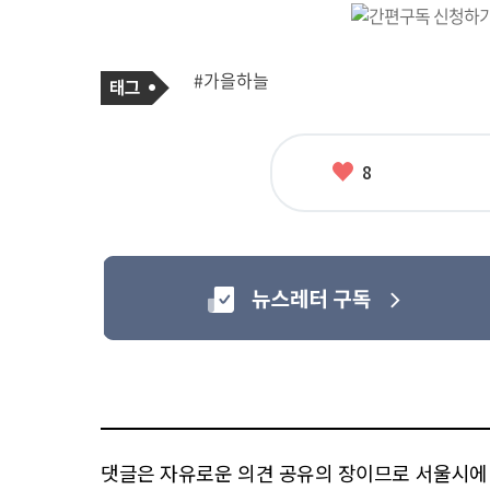
기
태
#가을하늘
사
그
관
련
태
그
좋
8
아
요
댓글은 자유로운 의견 공유의 장이므로 서울시에 대