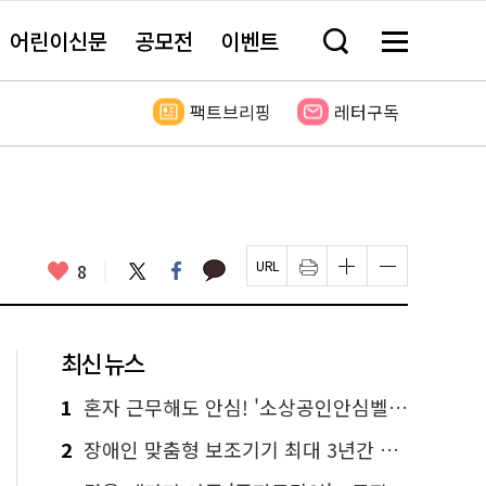
어린이신문
공모전
이벤트
검
메
색
뉴
창
전
열
체
팩트브리핑
레터구독
기
보
기
카
좋
트
페
8
페
인
글
글
카
위
이
아
이
쇄
자
자
오
터
스
요
지
하
크
크
톡
북
U
기
기
기
R
새
크
작
L
창
게
게
최신 뉴스
복
열
변
변
사
림
경
경
하
하
1
혼자 근무해도 안심! '소상공인안심벨' 신청하세요
기
기
2
장애인 맞춤형 보조기기 최대 3년간 무상 대여…삶의 질 높인다