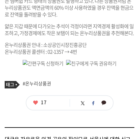
는 멤버쉽 카드 형태의 상품권도 발행하고 있다. 다른 상품권처럼 온
누리상품권도 액면금액의 60% 이상 사용하였을 경우 잔액을 현금으
로 잔액을 돌려받을 수 있다.
얇은 지갑 때문에 다가오는 추석이 걱정이라면 지역경제 활성화에 일
조하고, 가정경제에도 작은 보탬이 되는 온누리상품권을 추천해본다.
온누리상품권 안내 :
소상공인시장진흥공단
온누리상품권 콜센터 : 02-1357 → 4번
기
태
#온누리상품권
사
그
관
련
태
좋
17
카
트
페
그
아
카
위
이
요
오
터
스
톡
북
댓글은 자유로운 의견 공유의 장이므로 서울시에 대한 신고,