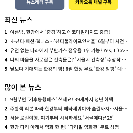
최신 뉴스
1
여름밤, 한강에서 '줍깅'하고 에코마일리지도 줍줍!
2
K-뷰티·패션·웰니스…'뷰티풀라이프인서울' 6일부터 사전 예약
3
유전 없는 나라에서 부탄가스 점유율 1위 가능? Yes, I 'CAN'
4
나의 마음을 사로잡은 건축물은? '서울시 건축상' 수상작 공개!
5
낮보다 기대되는 한강의 밤! 8월 한정 무료 '한강 밤핑' 예약은?
많이 본 뉴스
1
9월부턴 '기후동행패스' 쓰세요! 39세까지 청년 혜택
2
주황색 리본 따라 한강부터 메타세쿼이아 숲길까지…서울둘레길 15코스
3
서울 로컬여행, 여기부터 시작하세요 '서울에디션25'
4
한강 다리 아래서 영화 한 편! '다리밑 영화관' 무료 상영