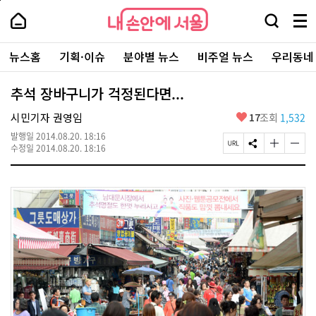
본
페
내
문
이
내
손
검
메
바
지
손
안
색
뉴
로
상
안
주
에
창
전
가
단
에
뉴스홈
기획·이슈
분야별 뉴스
비주얼 뉴스
우리동네
요
서
열
체
기
으
서
서
울
기
보
로
울
비
기
이
-
추석 장바구니가 걱정된다면...
스
동
서
바
울
좋
시민기자 권영임
17
조회
1,532
로
시
아
가
대
발행일
2014.08.20. 18:16
요
기
페
S
글
글
표
수정일
2014.08.20. 18:16
이
N
자
자
소
지
S
크
크
통
U
공
기
기
포
R
유
크
작
털
L
하
게
게
복
기
변
변
사
경
경
하
하
기
기