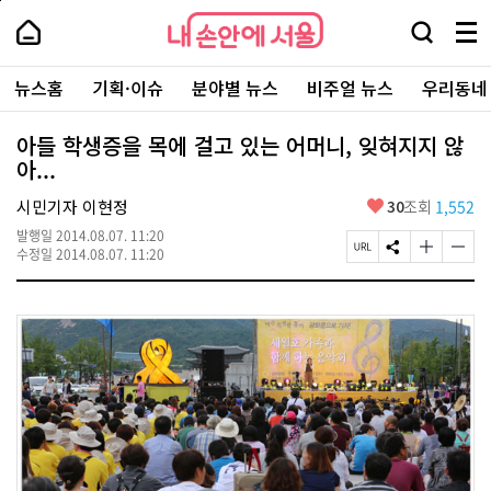
본
페
내
문
이
내
손
검
메
바
지
손
안
색
뉴
로
상
안
주
에
창
전
가
단
에
뉴스홈
기획·이슈
분야별 뉴스
비주얼 뉴스
우리동네
요
서
열
체
기
으
서
서
울
기
보
로
울
비
기
이
-
아들 학생증을 목에 걸고 있는 어머니, 잊혀지지 않
스
동
서
아...
바
울
로
시
가
좋
시민기자 이현정
30
조회
1,552
대
기
아
표
발행일
2014.08.07. 11:20
요
소
페
S
글
글
수정일
2014.08.07. 11:20
통
이
N
자
자
포
지
S
크
크
털
U
공
기
기
R
유
크
작
L
하
게
게
복
기
변
변
사
경
경
하
하
기
기