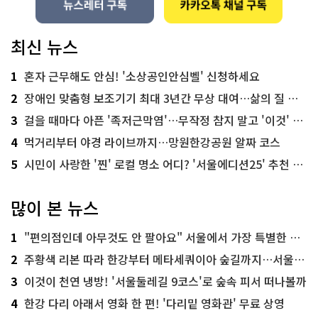
최신 뉴스
1
혼자 근무해도 안심! '소상공인안심벨' 신청하세요
2
장애인 맞춤형 보조기기 최대 3년간 무상 대여…삶의 질 높인다
3
걸을 때마다 아픈 '족저근막염'…무작정 참지 말고 '이것' 해보세요!
4
먹거리부터 야경 라이브까지…망원한강공원 알짜 코스
5
시민이 사랑한 '찐' 로컬 명소 어디? '서울에디션25' 추천 코스
많이 본 뉴스
1
"편의점인데 아무것도 안 팔아요" 서울에서 가장 특별한 편의점의 정체
2
주황색 리본 따라 한강부터 메타세쿼이아 숲길까지…서울둘레길 15코스
3
이것이 천연 냉방! '서울둘레길 9코스'로 숲속 피서 떠나볼까
4
한강 다리 아래서 영화 한 편! '다리밑 영화관' 무료 상영