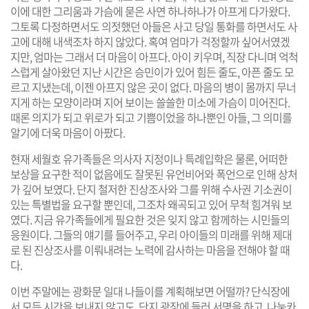
이에 대한 그리움과 가슴에 묻은 사연 하나하나가 아프게 다가왔다.
그토록 다정하면서도 의젓했던 아들은 사고 당일 통화를 하면서도 사
고에 대해 내색조차 하지 않았다. 혹여 엄마가 걱정할까 싶어서였겠
지만, 엄마는 그래서 더 마음이 아프다. 아이 키우며, 직장 다니며 억척
스럽게 살아왔던 지난 시간은 승민이가 있어 힘든 줄도, 아픈 줄도 모
르고 지냈는데, 이젠 아프지 않은 곳이 없다. 마음의 병이 몸까지 무너
지게 하는 모양이라며 지어 보이는 쓸쓸한 미소에 가슴이 미어진다.
때론 의지가 되고 위로가 되고 기쁨이었을 하나뿐인 아들, 그 의미를
알기에 더욱 마음이 아팠다.
현재 세월호 유가족들은 의사자 지정이나 특례입학은 물론, 어떠한
보상을 요구한 적이 없음에도 잘못된 유언비어와 폭언으로 인해 상처
가 깊어 보였다. 단지 철저한 진상조사와 그를 위해 수사권 기소권이
있는 특별법을 요구할 뿐인데, 그조차 왜곡되고 있어 무척 힘겨워 보
였다. 지금 유가족들에게 필요한 것은 잊지 않고 함께하는 시민들의
응원이다. 그들의 얘기를 들어주고, 우리 아이들의 미래를 위해 제대
로 된 진상조사를 이뤄내려는 노력에 감사하는 마음을 전해야 할 때
다.
이번 주말에는 광화문 일대 나들이를 계획해보면 어떨까? 단식장에
서 모든 시간을 보내지 않고도, 단지 광장에 들러 서명을 하고, 나눔카