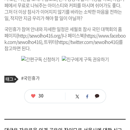
페에서 무료로 나눠주는 아이스티와 커피를 마시며 쉬어가도 좋다.
그저 더 이상 참사가 이어지지 않기를 바라는 소박한 마음을 전하는
일, 작지만 지금 우리가 해야 할 일이 아닐까?
국민휴가 참여 안내와 자세한 일정은 세월호 참사 국민 대책회의 홈
페이지(
http://sewolho416.org/
)나 페이스북(
https://www.faceboo
k.com/sewolho416
), 트위터(
https://twitter.com/sewolho416
)를
참고하면 된다.
기
태
#국민휴가
사
그
관
련
태
좋
30
카
트
페
그
아
카
위
이
요
오
터
스
톡
북
댓글은 자유로운 의견 공유의 장이므로 서울시에 대한 신고,