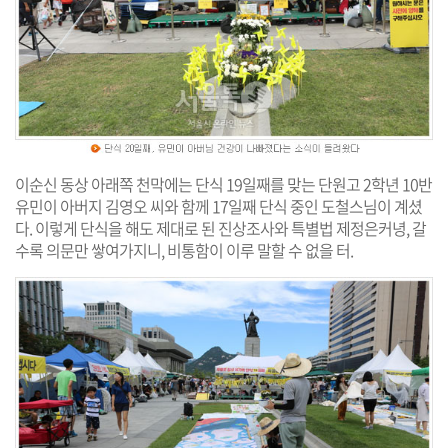
이순신 동상 아래쪽 천막에는 단식 19일째를 맞는 단원고 2학년 10반
유민이 아버지 김영오 씨와 함께 17일째 단식 중인 도철스님이 계셨
다. 이렇게 단식을 해도 제대로 된 진상조사와 특별법 제정은커녕, 갈
수록 의문만 쌓여가지니, 비통함이 이루 말할 수 없을 터.