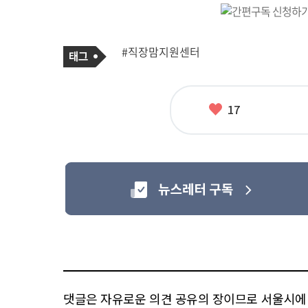
기
태
#직장맘지원센터
사
그
관
련
태
그
좋
17
아
요
댓글은 자유로운 의견 공유의 장이므로 서울시에 대