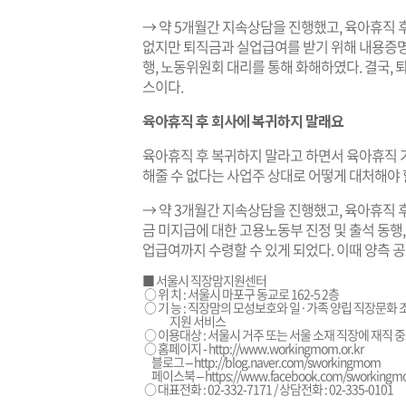
→ 약 5개월간 지속상담을 진행했고, 육아휴직 
없지만 퇴직금과 실업급여를 받기 위해 내용증명
행, 노동위원회 대리를 통해 화해하였다. 결국, 
스이다.
육아휴직 후 회사에 복귀하지 말래요
육아휴직 후 복귀하지 말라고 하면서 육아휴직 
해줄 수 없다는 사업주 상대로 어떻게 대처해야 
→ 약 3개월간 지속상담을 진행했고, 육아휴직
금 미지급에 대한 고용노동부 진정 및 출석 동행,
업급여까지 수령할 수 있게 되었다. 이때 양측 
■ 서울시 직장맘지원센터
○ 위 치 : 서울시 마포구 동교로 162-5 2층
○ 기 능 : 직장맘의 모성보호와 일·가족 양립 직장문화 조
지원 서비스
○ 이용대상 : 서울시 거주 또는 서울 소재 직장에 재직 
○ 홈페이지 -
http://www.workingmom.or.kr
블로그 –
http://blog.naver.com/sworkingmom
페이스북 –
https://www.facebook.com/sworking
○ 대표전화 : 02-332-7171 / 상담전화 : 02-335-0101