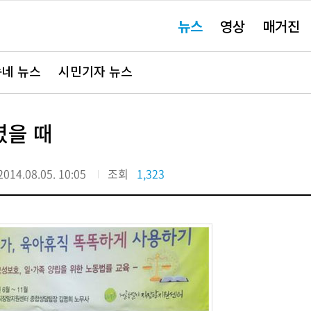
주
뉴스
영상
매거진
요
서
비
스
바
네 뉴스
시민기자 뉴스
로
가
기"
렸을 때
2014.08.05. 10:05
조회
1,323