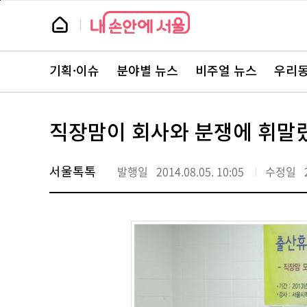
본
페
문
이
뉴
바
지
스
로
상
룸
가
단
뉴
기
으
스
로
기획·이슈
분야별 뉴스
비주얼 뉴스
우리동
주
이
요
동
서
비
스
직장맘이 회사와 분쟁에 휘말
바
로
가
기
서울톡톡
발행일
2014.08.05. 10:05
수정일