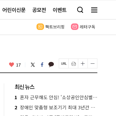
어린이신문
공모전
이벤트
검
메
색
뉴
창
전
열
체
팩트브리핑
레터구독
기
보
기
카
좋
트
페
17
페
인
글
글
카
위
이
아
이
쇄
자
자
오
터
스
요
지
하
크
크
톡
북
U
기
기
기
R
새
크
작
L
창
게
게
최신 뉴스
복
열
변
변
사
림
경
경
하
하
1
혼자 근무해도 안심! '소상공인안심벨' 신청하세요
기
기
2
장애인 맞춤형 보조기기 최대 3년간 무상 대여…삶의 질 높인다