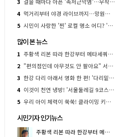
3
걸을 때마다 아픈 '족저근막염'…무작정 참지 말고 '이것' 해보세요!
4
먹거리부터 야경 라이브까지…망원한강공원 알짜 코스
5
시민이 사랑한 '찐' 로컬 명소 어디? '서울에디션25' 추천 코스
많이 본 뉴스
1
주황색 리본 따라 한강부터 메타세쿼이아 숲길까지…서울둘레길 15코스
2
"편의점인데 아무것도 안 팔아요" 서울에서 가장 특별한 편의점의 정체
3
한강 다리 아래서 영화 한 편! '다리밑 영화관' 무료 상영
4
이것이 천연 냉방! '서울둘레길 9코스'로 숲속 피서 떠나볼까
5
우리 아이 체력이 쑥쑥! 클라이밍 키즈카페·어린이 체력장
시민기자 인기뉴스
주황색 리본 따라 한강부터 메타세쿼이아 숲길까지…서울둘레길 15코스