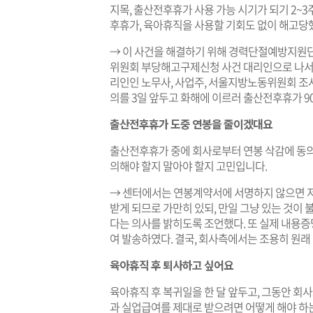
지목, 출산전후휴가 사용 가능 시기가 되기 2~
후휴가, 육아휴직을 사용할 기회도 없이 해고당
→ 이 사건을 해결하기 위해 경력단절예방지원
위원회 부당해고구제신청 사건 대리인으로 나서 
리인인 노무사, 사업주, 서울지방노동위원회 조사
의를 3일 앞두고 화해에 이르러 출산전후휴가 90
출산전후휴가 도중 연봉을 줄이겠대요
출산전후휴가 중에 회사로부터 연봉 삭감에 동
의해야 할지 말아야 할지 고민입니다
.
→ 센터에서는 연봉계약서에 서명하지 않으면 
받게 되므로 가만히 있되, 만일 그냥 있는 것
다는 의사를 밝히도록 조언했다. 또 실제 내용
여 발송하였다. 결국, 회사측에서는 조용히 원래
육아휴직 후 퇴사하고 싶어요
육아휴직 후 복귀일을 한 달 앞두고, 그동안 회
과 실업급여를 제대로 받으려면 어떻게 해야 