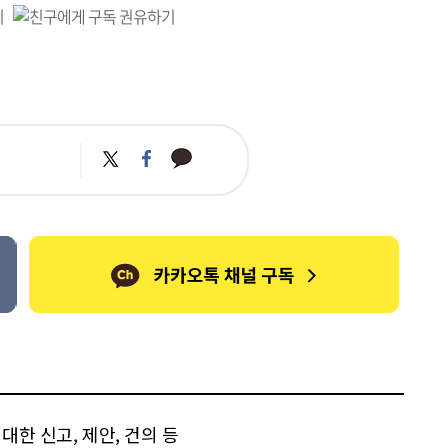
카
트
페
카
위
이
오
터
스
톡
북
한 신고, 제안, 건의 등