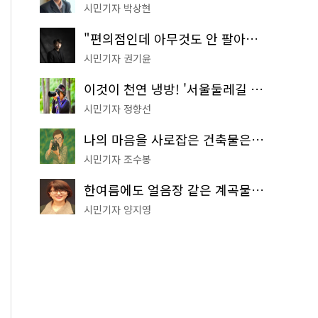
시민기자 박상현
"편의점인데 아무것도 안 팔아요" 서울에서 가장 특별한 편의점의 정체
시민기자 권기윤
이것이 천연 냉방! '서울둘레길 9코스'로 숲속 피서 떠나볼까
시민기자 정향선
나의 마음을 사로잡은 건축물은? '서울시 건축상' 수상작 공개!
시민기자 조수봉
한여름에도 얼음장 같은 계곡물! 서울 '진관사 계곡'이 천국이네~
시민기자 양지영