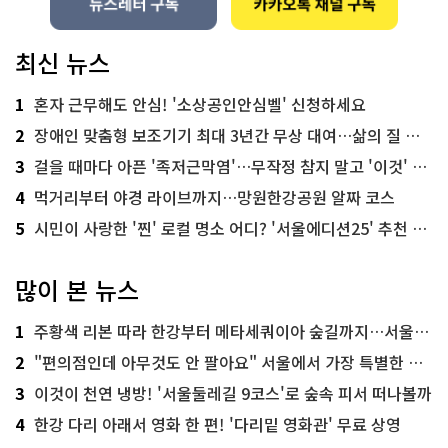
최신 뉴스
1
혼자 근무해도 안심! '소상공인안심벨' 신청하세요
2
장애인 맞춤형 보조기기 최대 3년간 무상 대여…삶의 질 높인다
3
걸을 때마다 아픈 '족저근막염'…무작정 참지 말고 '이것' 해보세요!
4
먹거리부터 야경 라이브까지…망원한강공원 알짜 코스
5
시민이 사랑한 '찐' 로컬 명소 어디? '서울에디션25' 추천 코스
많이 본 뉴스
1
주황색 리본 따라 한강부터 메타세쿼이아 숲길까지…서울둘레길 15코스
2
"편의점인데 아무것도 안 팔아요" 서울에서 가장 특별한 편의점의 정체
3
이것이 천연 냉방! '서울둘레길 9코스'로 숲속 피서 떠나볼까
4
한강 다리 아래서 영화 한 편! '다리밑 영화관' 무료 상영