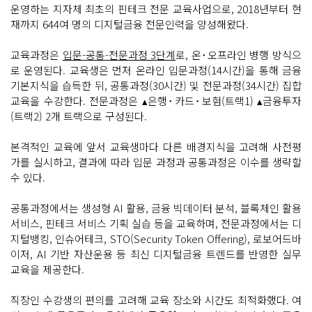
운영하는 지자체 최초의 핀테크 전문 교육사업으로, 2018년부터 현
재까지 644여 명의 디지털금융 전문인력을 양성해왔다.
교육과정은
입문-공통-전문과정 3단계
로, 온･오프라인 병행 방식으
로 운영된다. 교육생은 먼저 온라인 입문과정(14시간)을 통해 금융
기본지식을 습득한 뒤, 공통과정(30시간) 및 전문과정(34시간) 집합
교육을 수강한다. 전문과정은 ▴은행･카드･보험(트랙1) ▴금융투자
(트랙2) 2개 트랙으로 구성된다.
본격적인 교육에 앞서 교육생마다 다른 배경지식을 고려해 사전평
가를 실시하고, 결과에 따라 입문 과정과 공통과정은 이수를 생략할
수 있다.
공통과정에서는 생성형 AI 활용, 금융 빅데이터 분석, 블록체인 활용
서비스, 핀테크 서비스 기획 실습 등을 교육하며, 전문과정에서는 디
지털뱅킹, 인슈어테크, STO(Security Token Offering), 로보어드바
이저, AI 기반 자산운용 등 최신 디지털금융 트렌드를 반영한 실무
교육을 제공한다.
직장인 수강생의 편의를 고려해 교육 장소와 시간도 최적화했다. 여