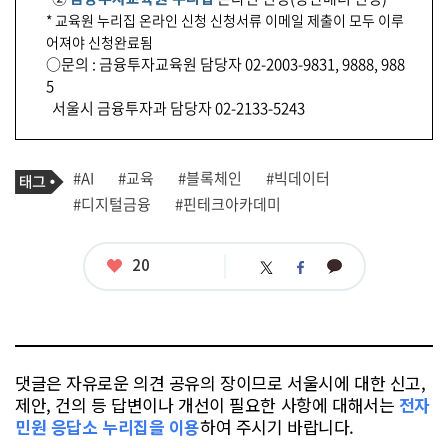
* 교육원 누리집 온라인 신청 신청서류 이메일 제출이 모두 이루
어져야 신청완료됨
○문의 : 금융투자교육원 담당자 02-2003-9831, 9888, 988
5
서울시 금융투자과 담당자 02-2133-5243
기
태
#AI
#교육
#블록체인
#빅데이터
사
그
관
#디지털금융
#핀테크아카데미
련
태
그
좋
20
카
트
페
아
카
위
이
요
오
터
스
톡
북
댓글은 자유로운 의견 공유의 장이므로 서울시에 대한 신고,
제안, 건의 등 답변이나 개선이 필요한 사항에 대해서는
전자
민원 응답소 누리집을 이용
하여 주시기 바랍니다.