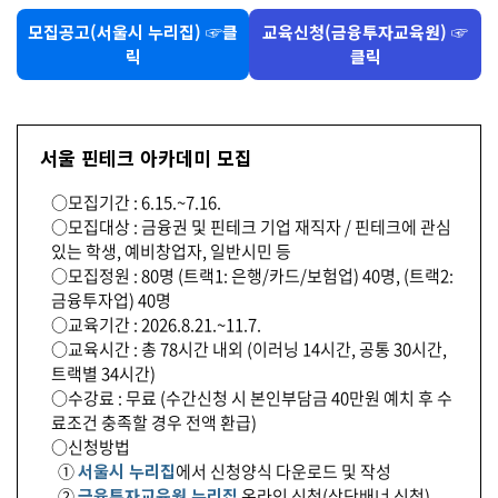
모집공고(서울시 누리집) ☞클
교육신청(금융투자교육원) ☞
릭
클릭
서울 핀테크 아카데미 모집
○모집기간 : 6.15.~7.16.
○모집대상 : 금융권 및 핀테크 기업 재직자 / 핀테크에 관심
있는 학생, 예비창업자, 일반시민 등
○모집정원 : 80명 (트랙1: 은행/카드/보험업) 40명, (트랙2:
금융투자업) 40명
○교육기간 : 2026.8.21.~11.7.
○교육시간 : 총 78시간 내외 (이러닝 14시간, 공통 30시간,
트랙별 34시간)
○수강료 : 무료 (수간신청 시 본인부담금 40만원 예치 후 수
료조건 충족할 경우 전액 환급)
○신청방법
①
서울시 누리집
에서 신청양식 다운로드 및 작성
②
금융투자교육원 누리집
온라인 신청(상단배너 신청)