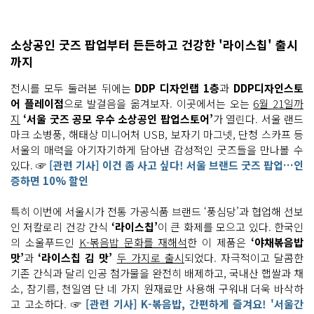
소상공인 굿즈 팝업부터 든든하고 건강한 '라이스칩' 출시
까지
전시를 모두 둘러본 뒤에는
DDP 디자인랩 1층
과
DDP디자인스토
어 플레이점
으로 발걸음을 옮겨보자. 이곳에서는 오는
6월 21일까
지
‘서울 굿즈 공모 우수 소상공인 팝업스토어’
가 열린다. 서울 랜드
마크 소병풍, 해태상 미니어처 USB, 보자기 마그넷, 단청 스카프 등
서울의 매력을 아기자기하게 담아낸 감성적인 굿즈들을 만나볼 수
있다. ☞
[관련 기사] 이건 좀 사고 싶다! 서울 브랜드 굿즈 팝업…인
증하면 10% 할인
특히 이번에 서울시가 전통 가공식품 브랜드 ‘풍심당’과 협업해 선보
인 저칼로리 건강 간식
‘라이스칩’
이 큰 화제를 모으고 있다. 한국인
의 소울푸드인
K-볶음밥 문화를 재해석
한 이 제품은
‘야채볶음밥
맛’
과
‘라이스칩 김 맛’
두 가지로 출시
되었다. 자극적이고 달콤한
기존 간식과 달리 인공 첨가물을 완전히 배제하고, 국내산 햅쌀과 채
소, 참기름, 천일염 단 네 가지 원재료만 사용해 구워내 더욱 바삭하
고 고소하다. ☞
[관련 기사] K-볶음밥, 간편하게 즐겨요! '서울간