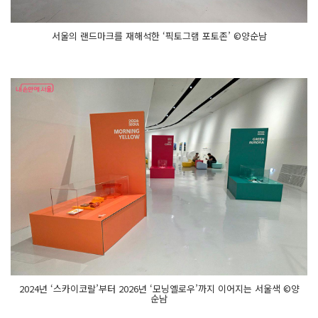
서울의 랜드마크를 재해석한 ‘픽토그램 포토존’ ©양순남
2024년 ‘스카이코랄’부터 2026년 ‘모닝옐로우’까지 이어지는 서울색 ©양
순남