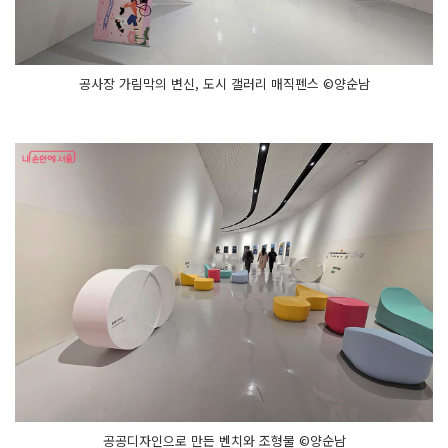
공사장 가림막의 변신, 도시 갤러리 매직펜스 ©양순남
공공디자인으로 만든 벤치와 조형물 ©양순남