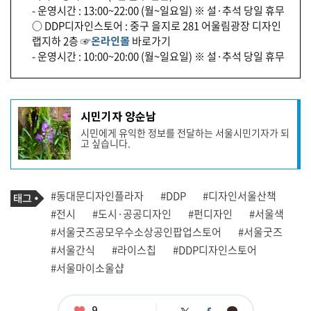
- 운영시간 : 13:00~22:00 (월~일요일) ※ 설·추석 당일 휴무
○ DDP디자인스토어 : 중구 을지로 281 어울림광장 디자인
랩지하 2층 ☞
온라인몰
바로가기
- 운영시간 : 10:00~20:00 (월~일요일) ※ 설·추석 당일 휴무
기
시민기자 양순남
사
시민에게 유익한 정보를 전달하는 서울시민기자가 되
작
고 싶습니다.
성
자
프
로
기
필
태
#동대문디자인플라자
#DDP
#디자인서울산책
사
그
관
#전시
#도시·공공디자인
#펀디자인
#서울색
련
#서울굿즈공모우수소상공인팝업스토어
#서울굿즈
태
그
#서울간식
#라이스칩
#DDP디자인스토어
#서울마이소울샵
좋
9