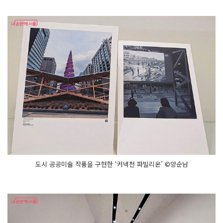
도시 공공미술 작품을 구현한 ‘커넥천 파빌리온’ ©양순남