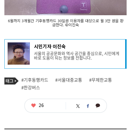
6월까지 3개월간 기후동행카드 30일권 이용자를 대상으로 월 3만 원을 환
급한다. ©이진숙
기
시민기자 이진숙
사
서울의 공공문화와 역사 공간을 중심으로, 시민에게
작
바로 도움이 되는 정보를 전합니다.
성
자
프
로
기
필
태
#기후동행카드
#서울대중교통
#무제한교통
사
그
관
#한강버스
련
태
그
좋
26
카
트
페
아
카
위
이
요
오
터
스
톡
북