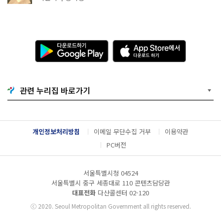
다
A
운
p
로
p
드
S
하
t
기
o
관련 누리집 바로가기
G
r
o
e
o
에
g
서
l
다
개인정보처리방침
이메일 무단수집 거부
이용약관
e
운
P
로
PC버전
l
드
a
하
y
기
서울특별시청 04524
서울특별시 중구 세종대로 110 콘텐츠담당관
대표전화
다산콜센터
02-120
ⓒ
2020. Seoul Metropolitan Government all rights reserved.