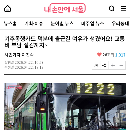
본
페
내
문
이
내
손
검
메
바
지
손
안
색
뉴
로
상
안
주
에
창
전
가
단
에
뉴스홈
기획·이슈
분야별 뉴스
비주얼 뉴스
우리동네
요
서
열
체
기
으
서
서
울
기
보
로
울
비
기
이
-
기후동행카드 덕분에 출근길 여유가 생겼어요! 교통
스
동
서
비 부담 절감까지~
바
울
로
시
가
좋
시민기자 이진숙
26
조회
1,017
대
기
아
표
발행일
2026.04.22. 10:57
요
소
페
S
글
글
수정일
2026.04.22. 18:13
통
이
N
자
자
포
지
S
크
크
털
U
공
기
기
R
유
크
작
L
하
게
게
복
기
변
변
사
경
경
하
하
기
기