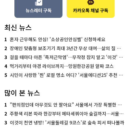
최신 뉴스
1
혼자 근무해도 안심! '소상공인안심벨' 신청하세요
2
장애인 맞춤형 보조기기 최대 3년간 무상 대여…삶의 질 높인다
3
걸을 때마다 아픈 '족저근막염'…무작정 참지 말고 '이것' 해보세요!
4
먹거리부터 야경 라이브까지…망원한강공원 알짜 코스
5
시민이 사랑한 '찐' 로컬 명소 어디? '서울에디션25' 추천 코스
많이 본 뉴스
1
"편의점인데 아무것도 안 팔아요" 서울에서 가장 특별한 편의점의 정체
2
주황색 리본 따라 한강부터 메타세쿼이아 숲길까지…서울둘레길 15코스
3
이것이 천연 냉방! '서울둘레길 9코스'로 숲속 피서 떠나볼까