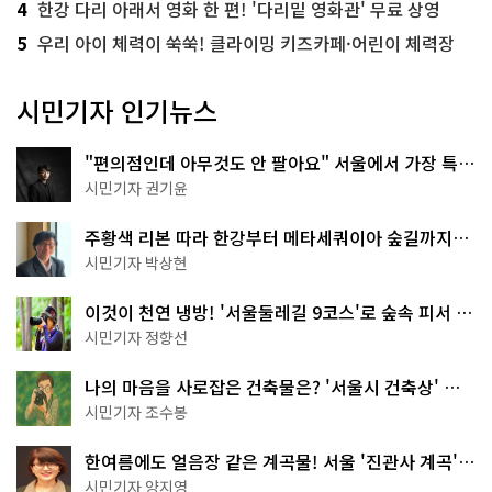
4
한강 다리 아래서 영화 한 편! '다리밑 영화관' 무료 상영
5
우리 아이 체력이 쑥쑥! 클라이밍 키즈카페·어린이 체력장
시민기자 인기뉴스
"편의점인데 아무것도 안 팔아요" 서울에서 가장 특별
한 편의점의 정체
시민기자 권기윤
주황색 리본 따라 한강부터 메타세쿼이아 숲길까지…
서울둘레길 15코스
시민기자 박상현
이것이 천연 냉방! '서울둘레길 9코스'로 숲속 피서 떠
나볼까
시민기자 정향선
나의 마음을 사로잡은 건축물은? '서울시 건축상' 수
상작 공개!
시민기자 조수봉
한여름에도 얼음장 같은 계곡물! 서울 '진관사 계곡'이
천국이네~
시민기자 양지영