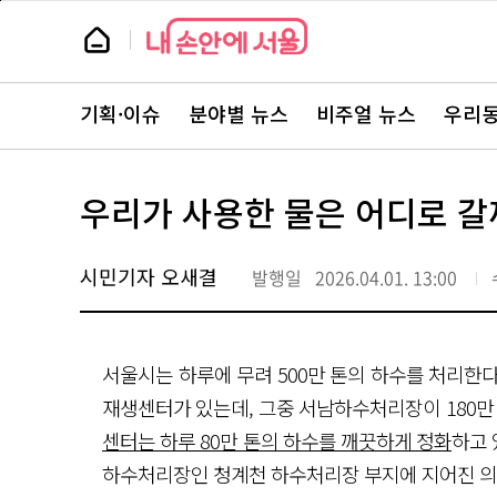
본
페
문
이
뉴
바
지
스
로
상
룸
가
단
뉴
기
으
스
로
기획·이슈
분야별 뉴스
비주얼 뉴스
우리동
주
이
요
동
서
비
스
우리가 사용한 물은 어디로 갈
바
로
가
기
시민기자 오새결
발행일
2026.04.01. 13:00
서울시는 하루에 무려 500만 톤의 하수를 처리한다고
재생센터가 있는데, 그중 서남하수처리장이 180만
센터는 하루 80만 톤의 하수를 깨끗하게 정화
하고 
하수처리장인 청계천 하수처리장 부지에 지어진 의