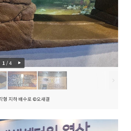
1
/
4
각형 지하 배수로 ©오새결