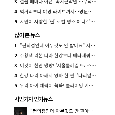
3
걸을 때마다 아픈 '족저근막염'…무작정 참지 말고 '이것' 해보세요!
4
먹거리부터 야경 라이브까지…망원한강공원 알짜 코스
5
시민이 사랑한 '찐' 로컬 명소 어디? '서울에디션25' 추천 코스
많이 본 뉴스
1
"편의점인데 아무것도 안 팔아요" 서울에서 가장 특별한 편의점의 정체
2
주황색 리본 따라 한강부터 메타세쿼이아 숲길까지…서울둘레길 15코스
3
이것이 천연 냉방! '서울둘레길 9코스'로 숲속 피서 떠나볼까
4
한강 다리 아래서 영화 한 편! '다리밑 영화관' 무료 상영
5
우리 아이 체력이 쑥쑥! 클라이밍 키즈카페·어린이 체력장
시민기자 인기뉴스
"편의점인데 아무것도 안 팔아요" 서울에서 가장 특별한 편의점의 정체