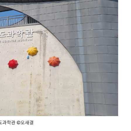
도과학관 ©오새결