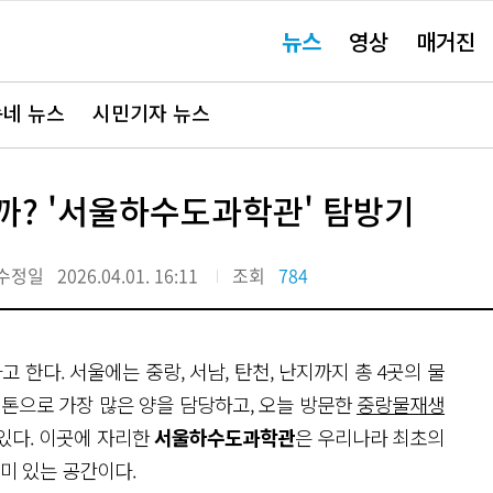
주
뉴스
영상
매거진
요
서
비
스
바
네 뉴스
시민기자 뉴스
로
가
기"
까? '서울하수도과학관' 탐방기
수정일
2026.04.01. 16:11
조회
784
 한다. 서울에는 중랑, 서남, 탄천, 난지까지 총 4곳의 물
 톤으로 가장 많은 양을 담당하고, 오늘 방문한
중랑물재생
있다. 이곳에 자리한
서울하수도과학관
은 우리나라 최초의
미 있는 공간이다.