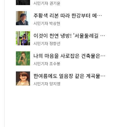
시민기자 권기윤
주황색 리본 따라 한강부터 메타세쿼이아 숲길까지…서울둘레길 15코스
시민기자 박상현
이것이 천연 냉방! '서울둘레길 9코스'로 숲속 피서 떠나볼까
시민기자 정향선
나의 마음을 사로잡은 건축물은? '서울시 건축상' 수상작 공개!
시민기자 조수봉
한여름에도 얼음장 같은 계곡물! 서울 '진관사 계곡'이 천국이네~
시민기자 양지영