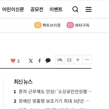
어린이신문
공모전
이벤트
검
메
색
뉴
창
전
열
체
팩트브리핑
레터구독
기
보
기
카
좋
트
페
2
페
인
글
글
카
위
이
아
이
쇄
자
자
오
터
스
요
지
하
크
크
톡
북
U
기
기
기
R
새
크
작
L
창
게
게
최신 뉴스
복
열
변
변
사
림
경
경
하
하
1
혼자 근무해도 안심! '소상공인안심벨' 신청하세요
기
기
2
장애인 맞춤형 보조기기 최대 3년간 무상 대여…삶의 질 높인다