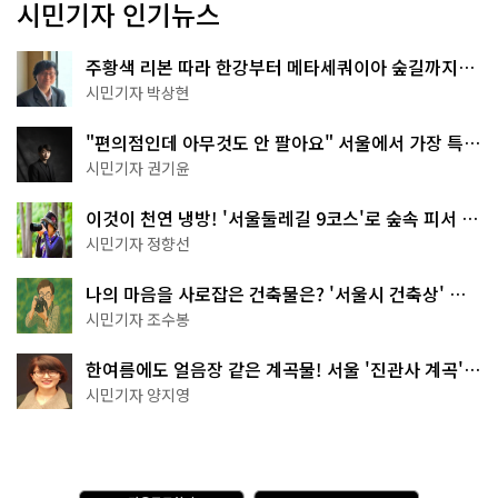
시민기자 인기뉴스
주황색 리본 따라 한강부터 메타세쿼이아 숲길까지…
서울둘레길 15코스
시민기자 박상현
"편의점인데 아무것도 안 팔아요" 서울에서 가장 특별
한 편의점의 정체
시민기자 권기윤
이것이 천연 냉방! '서울둘레길 9코스'로 숲속 피서 떠
나볼까
시민기자 정향선
나의 마음을 사로잡은 건축물은? '서울시 건축상' 수
상작 공개!
시민기자 조수봉
한여름에도 얼음장 같은 계곡물! 서울 '진관사 계곡'이
천국이네~
시민기자 양지영
다
A