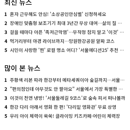
최신 뉴스
1
혼자 근무해도 안심! '소상공인안심벨' 신청하세요
2
장애인 맞춤형 보조기기 최대 3년간 무상 대여…삶의 질 높인다
3
걸을 때마다 아픈 '족저근막염'…무작정 참지 말고 '이것' 해보세요!
4
먹거리부터 야경 라이브까지…망원한강공원 알짜 코스
5
시민이 사랑한 '찐' 로컬 명소 어디? '서울에디션25' 추천 코스
많이 본 뉴스
1
주황색 리본 따라 한강부터 메타세쿼이아 숲길까지…서울둘레길 15코스
2
"편의점인데 아무것도 안 팔아요" 서울에서 가장 특별한 편의점의 정체
3
이것이 천연 냉방! '서울둘레길 9코스'로 숲속 피서 떠나볼까
4
한강 다리 아래서 영화 한 편! '다리밑 영화관' 무료 상영
5
우리 아이 체력이 쑥쑥! 클라이밍 키즈카페·어린이 체력장