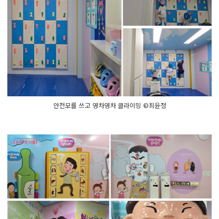
안전모를 쓰고 영차영차 클라이밍 ©최윤정