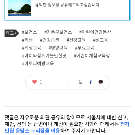
사
유익한 정보를 공유해드리고싶습니다
작
성
자
프
로
기
필
태
#보건소
#강동구보건소
#어린이건강동산
사
그
관
#위생
#건강습관
#건강교육
#성교육
련
#위생교육
#영양교육
#무료교육
태
그
#아이와함께가볼만한곳
#어린이체험교육장
#아토피예방교육
좋
1
카
트
페
아
카
위
이
요
오
터
스
톡
북
댓글은 자유로운 의견 공유의 장이므로 서울시에 대한 신고,
제안, 건의 등 답변이나 개선이 필요한 사항에 대해서는
전자
민원 응답소 누리집을 이용
하여 주시기 바랍니다.