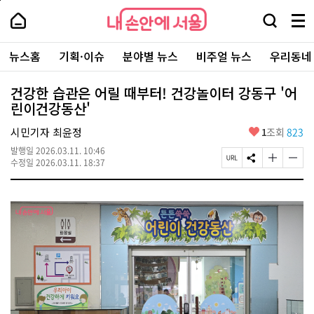
본
페
내
문
이
내
손
검
메
바
지
손
안
색
뉴
로
상
안
주
에
창
전
가
단
에
뉴스홈
기획·이슈
분야별 뉴스
비주얼 뉴스
우리동네
요
서
열
체
기
으
서
서
울
기
보
로
울
비
기
이
-
건강한 습관은 어릴 때부터! 건강놀이터 강동구 '어
스
동
서
린이건강동산'
바
울
로
시
가
좋
시민기자 최윤정
1
조회
823
대
기
아
표
발행일
2026.03.11. 10:46
요
소
페
S
글
글
수정일
2026.03.11. 18:37
통
이
N
자
자
포
지
S
크
크
털
U
공
기
기
R
유
크
작
L
하
게
게
복
기
변
변
사
경
경
하
하
기
기