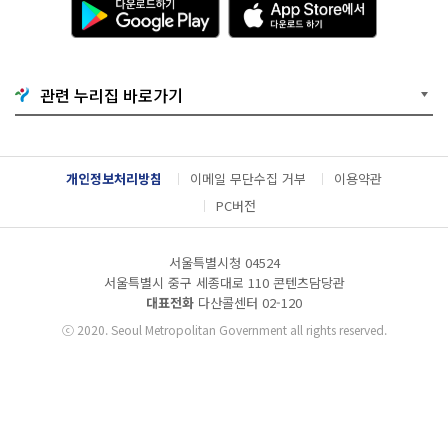
운
p
로
p
드
S
하
t
기
o
관련 누리집 바로가기
G
r
o
e
o
에
g
서
l
다
개인정보처리방침
이메일 무단수집 거부
이용약관
e
운
P
로
PC버전
l
드
a
하
y
기
서울특별시청 04524
서울특별시 중구 세종대로 110 콘텐츠담당관
대표전화
다산콜센터
02-120
ⓒ
2020. Seoul Metropolitan Government all rights reserved.