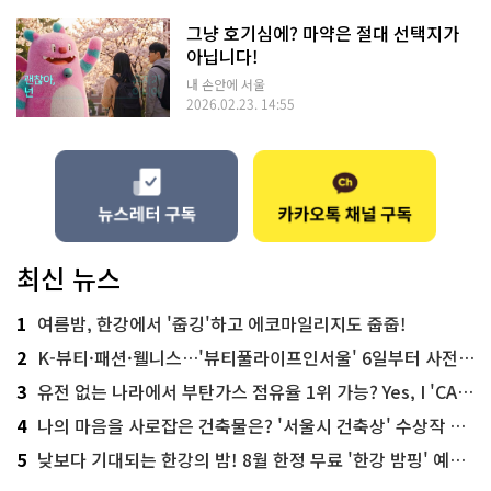
그냥 호기심에? 마약은 절대 선택지가
아닙니다!
내 손안에 서울
2026.02.23. 14:55
최신 뉴스
1
여름밤, 한강에서 '줍깅'하고 에코마일리지도 줍줍!
2
K-뷰티·패션·웰니스…'뷰티풀라이프인서울' 6일부터 사전 예약
3
유전 없는 나라에서 부탄가스 점유율 1위 가능? Yes, I 'CAN'
4
나의 마음을 사로잡은 건축물은? '서울시 건축상' 수상작 공개!
5
낮보다 기대되는 한강의 밤! 8월 한정 무료 '한강 밤핑' 예약은?