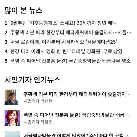
많이 본 뉴스
1
9월부턴 '기후동행패스' 쓰세요! 39세까지 청년 혜택
2
주황색 리본 따라 한강부터 메타세쿼이아 숲길까지…서울둘레길 15코스
3
서울 로컬여행, 여기부터 시작하세요 '서울에디션25'
4
한강 다리 아래서 영화 한 편! '다리밑 영화관' 무료 상영
5
폭염 속 피어난 진분홍 물결! 국립중앙박물관 배롱나무 명소
시민기자 인기뉴스
주황색 리본 따라 한강부터 메타세쿼이아 숲길까지…
서울둘레길 15코스
시민기자 박상현
폭염 속 피어난 진분홍 물결! 국립중앙박물관 배롱나
무 명소
시민기자 최정윤
서울역사박물관 이렇게 많았어? 주말마다 한 곳씩 떠