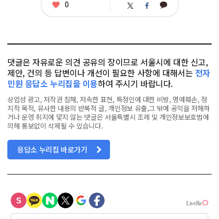
태
좋
0
카
트
페
그
아
카
위
이
요
오
터
스
톡
북
댓글은 자유로운 의견 공유의 장이므로 서울시에 대한 신고,
제안, 건의 등 답변이나 개선이 필요한 사항에 대해서는
전자
민원 응답소 누리집을 이용
하여 주시기 바랍니다.
상업성 광고, 저작권 침해, 저속한 표현, 특정인에 대한 비방, 명예훼손, 정
치적 목적, 유사한 내용의 반복적 글, 개인정보 유출,그 밖에 공익을 저해하
거나 운영 취지에 맞지 않는 댓글은 서울특별시 조례 및 개인정보보호법에
의해 통보없이 삭제될 수 있습니다.
응답소 누리집 바로가기