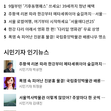
1
9월부턴 '기후동행패스' 쓰세요! 39세까지 청년 혜택
2
주황색 리본 따라 한강부터 메타세쿼이아 숲길까지…서울둘레길 15코스
3
서울 로컬여행, 여기부터 시작하세요 '서울에디션25'
4
한강 다리 아래서 영화 한 편! '다리밑 영화관' 무료 상영
5
폭염 속 피어난 진분홍 물결! 국립중앙박물관 배롱나무 명소
시민기자 인기뉴스
주황색 리본 따라 한강부터 메타세쿼이아 숲길까지…
서울둘레길 15코스
시민기자 박상현
폭염 속 피어난 진분홍 물결! 국립중앙박물관 배롱나
무 명소
시민기자 최정윤
서울역사박물관 이렇게 많았어? 주말마다 한 곳씩 떠
나는 역사 산책
시민기자 김대진