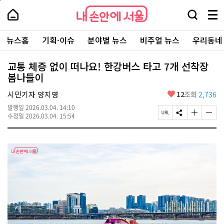
본
페
내
문
이
내
손
검
메
바
지
손
안
색
뉴
로
상
안
주
에
창
전
가
단
에
뉴스홈
기획·이슈
분야별 뉴스
비주얼 뉴스
우리동네
요
서
열
체
기
으
서
서
울
기
보
로
울
비
기
이
-
교통 체증 없이 떠나요! 한강버스 타고 7개 선착장
스
동
서
봄나들이
바
울
로
시
가
좋
시민기자 양지영
12
조회
2,736
대
기
아
표
발행일
2026.03.04. 14:10
요
소
페
S
글
글
수정일
2026.03.04. 15:54
통
이
N
자
자
포
지
S
크
크
털
U
공
기
기
R
유
크
작
L
하
게
게
복
기
변
변
사
경
경
하
하
기
기