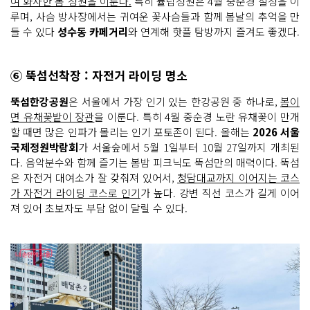
여 화사한 봄 정원을 이룬다.
특히 튤립정원은 4월 중순경 절정을 이
루며, 사슴 방사장에서는 귀여운 꽃사슴들과 함께 봄날의 추억을 만
들 수 있다
성수동 카페거리
와 연계해 핫플 탐방까지 즐겨도 좋겠다.
⑥ 뚝섬선착장 : 자전거 라이딩 명소
뚝섬한강공원
은 서울에서 가장 인기 있는 한강공원 중 하나로,
봄이
면 유채꽃밭이 장관
을 이룬다. 특히 4월 중순경 노란 유채꽃이 만개
할 때면 많은 인파가 몰리는 인기 포토존이 된다. 올해는
2026 서울
국제정원박람회
가 서울숲에서 5월 1일부터 10월 27일까지 개최된
다. 음악분수와 함께 즐기는 봄밤 피크닉도 뚝섬만의 매력이다. 뚝섬
은 자전거 대여소가 잘 갖춰져 있어서,
청담대교까지 이어지는 코스
가 자전거 라이딩 코스로 인기
가 높다. 강변 직선 코스가 길게 이어
져 있어 초보자도 부담 없이 달릴 수 있다.