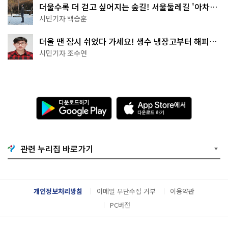
더울수록 더 걷고 싶어지는 숲길! 서울둘레길 '아차산
코스'
시민기자 백승훈
더울 땐 잠시 쉬었다 가세요! 생수 냉장고부터 해피소
·무더위쉼터까지
시민기자 조수연
다
A
운
p
로
p
드
S
하
t
기
o
관련 누리집 바로가기
G
r
o
e
o
에
g
서
l
다
개인정보처리방침
이메일 무단수집 거부
이용약관
e
운
P
로
PC버전
l
드
a
하