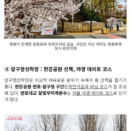
벚꽃이 만개한 윤중로와 국회의사당 모습. 사진은 지난 여의도 벚꽃축제
당시 ©양지영
④ 압구정선착장 : 한강공원 산책, 야경 데이트 코스
압구정선착장은 비교적 여유로운 분위기 속에서 봄 산책을 즐기기
좋다.
한강공원 반포·압구정 구간
은
자전거길과 러닝 코스
가 잘 조성
돼 있다.
반포대교 달빛무지개분수
는
서울 야경 데이트 코스
로 인기
가 많다.