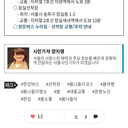
- 교통 : 지하철 7호선 자양역에서 도보 3분
○ 잠실선착장
- 위치 : 서울시 송파구 잠실동 1-2
- 교통 : 지하철 2호선 잠실새내역에서 도보 13분
○
한강버스 누리집 - 선착장 교통/주차 안내
기
시민기자 양지영
사
서울의 사랑스런 매력과 주요 정보를 빠르게 정확하
작
게 전달하는 서울시민기자가 되겠습니다
성
자
프
로
기
필
태
#한강버스
#선착장
#봄나들이코스
#봄여행
사
그
관
#봄나들이명소
#봄
#대중교통
#운항노선
련
#한강
#봄소풍
#봄나들이
태
그
좋
12
카
트
페
아
카
위
이
요
오
터
스