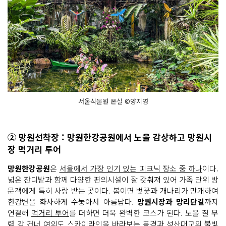
서울식물원 온실 ©양지영
② 망원선착장 : 망원한강공원에서 노을 감상하고 망원시
장 먹거리 투어
망원한강공원
은
서울에서 가장 인기 있는 피크닉 장소 중 하나
이다.
넓은 잔디밭과 함께 다양한 편의시설이 잘 갖춰져 있어 가족 단위 방
문객에게 특히 사랑 받는 곳이다. 봄이면 벚꽃과 개나리가 만개하여
한강변을 화사하게 수놓아서 아름답다.
망원시장과 망리단길
까지
연결해
먹거리 투어
를 더하면 더욱 완벽한 코스가 된다. 노을 질 무
렵 강 건너 여의도 스카이라인을 바라보는 풍경과 성산대교의 불빛