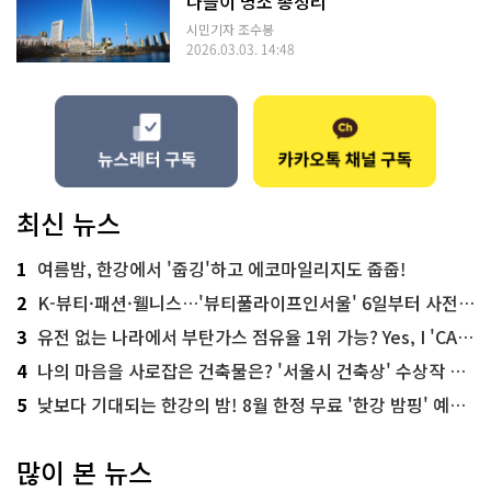
나들이 명소 총정리
시민기자 조수봉
2026.03.03. 14:48
최신 뉴스
1
여름밤, 한강에서 '줍깅'하고 에코마일리지도 줍줍!
2
K-뷰티·패션·웰니스…'뷰티풀라이프인서울' 6일부터 사전 예약
3
유전 없는 나라에서 부탄가스 점유율 1위 가능? Yes, I 'CAN'
4
나의 마음을 사로잡은 건축물은? '서울시 건축상' 수상작 공개!
5
낮보다 기대되는 한강의 밤! 8월 한정 무료 '한강 밤핑' 예약은?
많이 본 뉴스