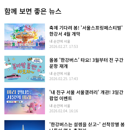
함께 보면 좋은 뉴스
축제 기다려 봄! '서울스프링페스티벌'
한강서 4월 개막
내 손안에 서울
2026.02.27. 17:53
올봄 '한강버스' 타요! 3월부터 전 구간
운항 재개
내 손안에 서울
2026.02.25. 17:43
'내 친구 서울 서울갤러리' 개관! 3일간
팝업 이벤트
내 손안에 서울
2026.02.04. 16:16
'한강버스는 설렘을 싣고~' 선착장별 봄