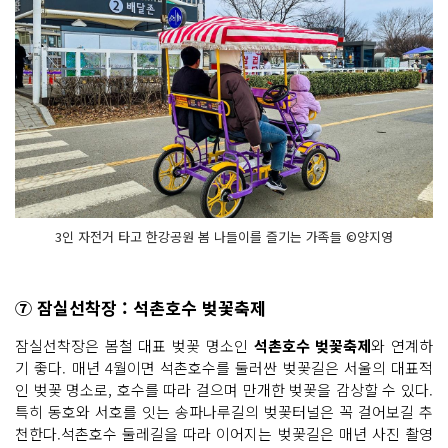
3인 자전거 타고 한강공원 봄 나들이를 즐기는 가족들 ©양지영
⑦ 잠실선착장 : 석촌호수 벚꽃축제
잠실선착장은 봄철 대표 벚꽃 명소인
석촌호수 벚꽃축제
와 연계하
기 좋다. 매년 4월이면 석촌호수를 둘러싼 벚꽃길은 서울의 대표적
인 벚꽃 명소로, 호수를 따라 걸으며 만개한 벚꽃을 감상할 수 있다.
특히 동호와 서호를 잇는 송파나루길의 벚꽃터널은 꼭 걸어보길 추
천한다.석촌호수 둘레길을 따라 이어지는 벚꽃길은 매년 사진 촬영