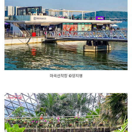
마곡선착장 ©양지영