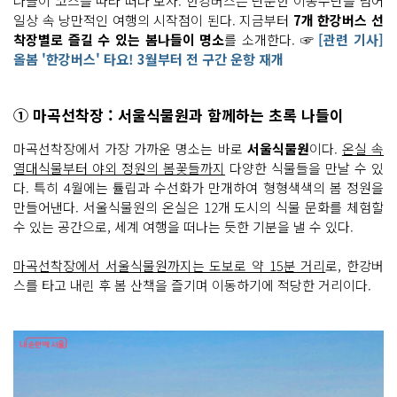
나들이 코스를 따라 떠나 보자. 한강버스는 단순한 이동수단을 넘어
일상 속 낭만적인 여행의 시작점이 된다. 지금부터
7개 한강버스 선
착장별로 즐길 수 있는 봄나들이 명소
를 소개한다. ☞
[관련 기사]
올봄 '한강버스' 타요! 3월부터 전 구간 운항 재개
① 마곡선착장 : 서울식물원과 함께하는 초록 나들이
마곡선착장에서 가장 가까운 명소는 바로
서울식물원
이다.
온실 속
열대식물부터 야외 정원의 봄꽃들까지
다양한 식물들을 만날 수 있
다. 특히 4월에는 튤립과 수선화가 만개하여 형형색색의 봄 정원을
만들어낸다. 서울식물원의 온실은 12개 도시의 식물 문화를 체험할
수 있는 공간으로, 세계 여행을 떠나는 듯한 기분을 낼 수 있다.
마곡선착장에서 서울식물원까지는 도보로 약 15분 거리
로, 한강버
스를 타고 내린 후 봄 산책을 즐기며 이동하기에 적당한 거리이다.