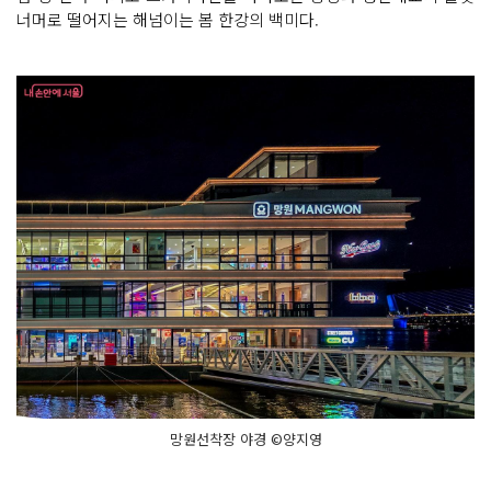
너머로 떨어지는 해넘이는 봄 한강의 백미다.
망원선착장 야경 ©양지영