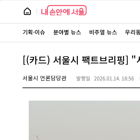
본
페
문
이
뉴
바
지
스
로
상
룸
가
단
뉴
기
으
스
로
기획·이슈
분야별 뉴스
비주얼 뉴스
우리동
주
이
요
동
서
비
스
[(카드) 서울시 팩트브리핑] 
바
로
가
기
서울시 언론담당관
발행일
2026.01.14. 18:56