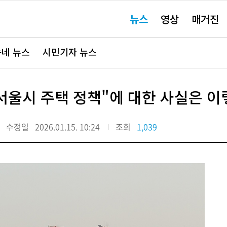
주
뉴스
영상
매거진
요
서
비
스
바
네 뉴스
시민기자 뉴스
로
가
기"
"서울시 주택 정책"에 대한 사실은 
수정일
2026.01.15. 10:24
조회
1,039