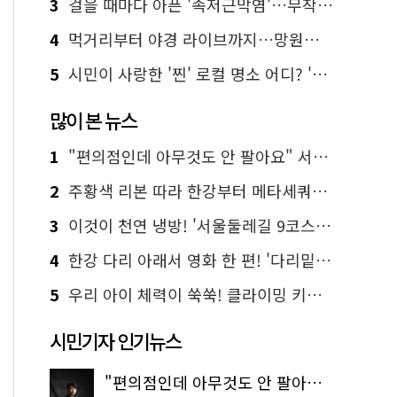
3
걸을 때마다 아픈 '족저근막염'…무작정 참지 말고 '이것' 해보세요!
4
먹거리부터 야경 라이브까지…망원한강공원 알짜 코스
5
시민이 사랑한 '찐' 로컬 명소 어디? '서울에디션25' 추천 코스
많이 본 뉴스
1
"편의점인데 아무것도 안 팔아요" 서울에서 가장 특별한 편의점의 정체
2
주황색 리본 따라 한강부터 메타세쿼이아 숲길까지…서울둘레길 15코스
3
이것이 천연 냉방! '서울둘레길 9코스'로 숲속 피서 떠나볼까
4
한강 다리 아래서 영화 한 편! '다리밑 영화관' 무료 상영
5
우리 아이 체력이 쑥쑥! 클라이밍 키즈카페·어린이 체력장
시민기자 인기뉴스
"편의점인데 아무것도 안 팔아요" 서울에서 가장 특별한 편의점의 정체