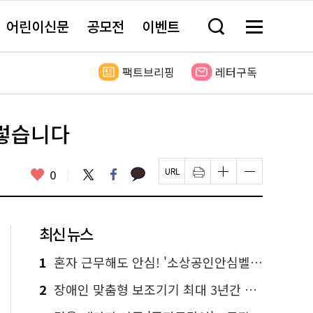
어린이신문
공모전
이벤트
검
메
색
뉴
창
전
열
체
팩트브리핑
레터구독
기
보
기
이렇습니다
카
좋
트
페
0
페
인
글
글
카
위
이
아
이
쇄
자
자
오
터
스
요
지
하
크
크
톡
북
U
기
기
기
R
새
크
작
L
창
게
게
최신 뉴스
복
열
변
변
사
림
경
경
하
하
1
혼자 근무해도 안심! '소상공인안심벨' 신청하세요
기
기
2
장애인 맞춤형 보조기기 최대 3년간 무상 대여…삶의 질 높인다