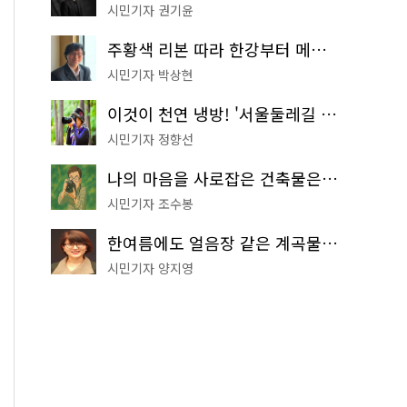
시민기자 권기윤
주황색 리본 따라 한강부터 메타세쿼이아 숲길까지…서울둘레길 15코스
시민기자 박상현
이것이 천연 냉방! '서울둘레길 9코스'로 숲속 피서 떠나볼까
시민기자 정향선
나의 마음을 사로잡은 건축물은? '서울시 건축상' 수상작 공개!
시민기자 조수봉
한여름에도 얼음장 같은 계곡물! 서울 '진관사 계곡'이 천국이네~
시민기자 양지영