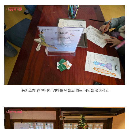
'동지소망'인 액막이 명태를 만들고 있는 시민들 ©이정민