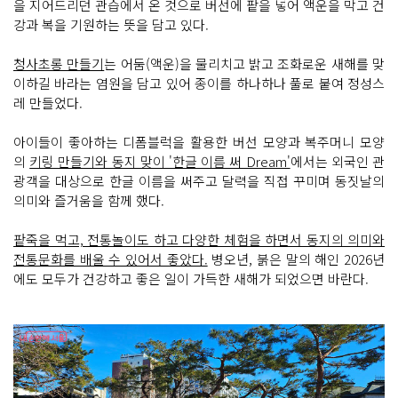
을 지어드리던 관습에서 온 것으로 버선에 팥을 넣어 액운을 막고 건
강과 복을 기원하는 뜻을 담고 있다.
청사초롱 만들기
는 어둠(액운)을 물리치고 밝고 조화로운 새해를 맞
이하길 바라는 염원을 담고 있어 종이를 하나하나 풀로 붙여 정성스
레 만들었다.
아이들이 좋아하는 디폼블럭을 활용한 버선 모양과 복주머니 모양
의
키링 만들기와 동지 맞이 '한글 이름 써 Dream'
에서는 외국인 관
광객을 대상으로 한글 이름을 써주고 달력을 직접 꾸미며 동짓날의
의미와 즐거움을 함께 했다.
팥죽을 먹고, 전통놀이도 하고 다양한 체험을 하면서 동지의 의미와
전통문화를 배울 수 있어서 좋았다.
병오년, 붉은 말의 해인 2026년
에도 모두가 건강하고 좋은 일이 가득한 새해가 되었으면 바란다.