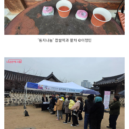
'동지나눔' 찹쌀떡과 팥차 ©이정민