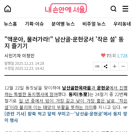
본
페
내
문
이
내
손
검
메
바
지
손
안
색
뉴
로
상
안
주
에
창
전
가
단
에
뉴스홈
기획·이슈
분야별 뉴스
비주얼 뉴스
우리동네
요
서
열
체
기
으
서
서
울
기
보
로
울
비
기
이
-
"액운아, 물러가라!" 남산골·운현궁서 '작은 설' 동
스
동
서
지 즐기기
바
울
로
시
가
좋
시민기자 이정민
7
조회
1,728
대
기
아
표
발행일
2025.12.23. 14:28
요
소
페
S
글
글
수정일
2025.12.23. 14:42
통
이
N
자
자
포
지
S
크
크
털
U
공
기
기
12월 22일 동짓날을 맞이하여
남산골한옥마을
과
운현궁
에서 진행
R
유
크
작
L
하
게
게
하는 특별한 동지행사에 참여
했다.
동지(冬至)
는 24절기 중 22번째
복
기
변
변
절기로
일 년 중에서 밤이 가장 길고 낮이 가장 짧은 날로, ‘작은
사
경
경
설’이라 불리며 이는 태양의 부활을 뜻하는 의미
를 지니고 있다. ☞
하
하
기
기
[관련 기사] 팥죽 먹고 달력 꾸미고…'남산골·운현궁'에서 동지 맞
이 행사