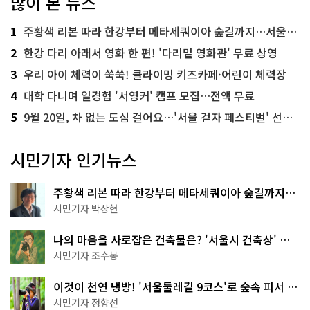
많이 본 뉴스
1
주황색 리본 따라 한강부터 메타세쿼이아 숲길까지…서울둘레길 15코스
2
한강 다리 아래서 영화 한 편! '다리밑 영화관' 무료 상영
3
우리 아이 체력이 쑥쑥! 클라이밍 키즈카페·어린이 체력장
4
대학 다니며 일경험 '서영커' 캠프 모집…전액 무료
5
9월 20일, 차 없는 도심 걸어요…'서울 걷자 페스티벌' 선착순 5천명
시민기자 인기뉴스
주황색 리본 따라 한강부터 메타세쿼이아 숲길까지…
서울둘레길 15코스
시민기자 박상현
나의 마음을 사로잡은 건축물은? '서울시 건축상' 수
상작 공개!
시민기자 조수봉
이것이 천연 냉방! '서울둘레길 9코스'로 숲속 피서 떠
나볼까
시민기자 정향선