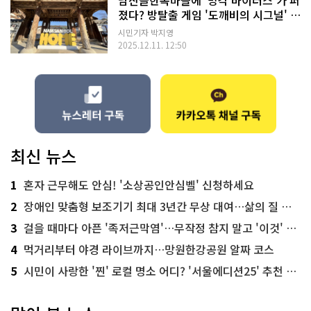
남산골한옥마을에 '망각 바이러스'가 퍼
졌다? 방탈출 게임 '도깨비의 시그널' 도
전기
시민기자 박지영
2025.12.11. 12:50
최신 뉴스
1
혼자 근무해도 안심! '소상공인안심벨' 신청하세요
2
장애인 맞춤형 보조기기 최대 3년간 무상 대여…삶의 질 높인다
3
걸을 때마다 아픈 '족저근막염'…무작정 참지 말고 '이것' 해보세요!
4
먹거리부터 야경 라이브까지…망원한강공원 알짜 코스
5
시민이 사랑한 '찐' 로컬 명소 어디? '서울에디션25' 추천 코스