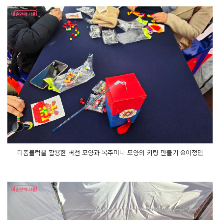
디폼블럭을 활용한 버선 모양과 복주머니 모양의 키링 만들기 ©이정민