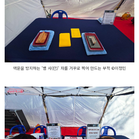
액운을 방지하는 '뱀 사(巳)' 자를 거꾸로 찍어 만드는 부적 ©이정민