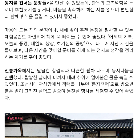
동지를 건너는 문장들>
을 만날 수 있었는데, 한옥의 고즈넉함을 느
끼며 추천도서를 읽거나, 마음을 촉촉하게 하는 시를 읽으며 편안함
과 함께 휴식을 즐길 수 있어서 좋았다.
마음에 드는 책의 문장이나, 새해 맞이 추천 문장을 필사할 수 있는
체험공간
도 마련되어 책에 푹 빠져들 수 있어 좋았다. '어제의 기록,
오늘의 풍경, 내일의 상상, 호기심의 공방'으로 나누어 지난 시간을
돌아보며, 다음 시간을 맞이할 준비를 하게 되는 전시로 생각을 정리
하는 계기를 주어 좋았다.
전통가옥
에서는
달달한 찹쌀떡과 따끈한 팥차 나누며 동지나눔을
진행
했다. 쌀쌀한 날씨에 비까지 내려 추위에 얼어붙은 몸을 녹일 수
있었다. 조선시대 관상감에서 책력을 나누던 '동지책력'으로 병오년
붉은 말이 그려진 달력도 받으며 동짓날 행사를 체험할 수 있어 좋았
다.