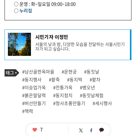
○ 운영 : 화~일요일 09:00~18:00
○
누리집
기
시민기자 이정민
사
서울의 낮과 밤, 다양한 모습을 전달하는 서울시민기
작
자가 되고 싶습니다.
성
자
프
로
기
필
태
#남산골한옥마을
#운현궁
#동짓날
사
그
관
#동지행사
#팥죽
#동지떡
#팥차
련
#이승업가옥
#전통가옥
#병오년
태
그
#붉은말달력
#동지첨치
#동짓날체험
#버선만들기
#청사초롱만들기
#세시행사
#책력
좋
7
카
트
페
아
카
위
이