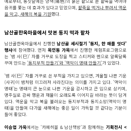
예로부터, 동짓날에는 양색(陽色)의 붉은 팥으로 쑨 팥죽을 먹어야
음귀를 쫓는 데 효과가 있다고 믿었으며,
팥죽을 먹거나 뿌려서 액운
을 막고, 새해의 복을 기원
했다.
남산골한옥마을에서 맛본 동지 떡과 팥차
남산골한옥마을에서 진행한
남산골 세시절기 '동지, 한 해를 잇다'
행사
에 참여했다. 먼저
옥인동 가옥
에서 진행한 체험프로그램으로
는 '뱀 사(巳)' 자를 거꾸로 도장을 찍고 스티커와 펜으로 알록달록
꾸며 만드는
'동지부적 만들기'와 '액막이 명태 만들기'
가 있었다.
'뱀 사(巳)' 자를 거꾸로 쓴 부적을 가지고 있으면, 겨울철 나쁜 기운
(사귀)이 뱀처럼 미끄러져 사라진다는 의미를 가지고 있다. '액막이
명태'는 명태의 큰 눈으로 나쁜 기운을 감시하고 큰 입으로 삼키며,
명주실로 감싸 행운과 재물이 오래도록 이어지길 바라는 뜻이 담겨
있다. 액운을 막고 복을 불러오는 동지부적과 동지소망(액막이 명
태)을 만들며 다가올 새해에는 좋은 일이 가득할 것 같다는 기분이
들어 좋았다.
이승업 가옥
에서는 '카페허블 & 남산책방'과 함께하는
기획전시 <