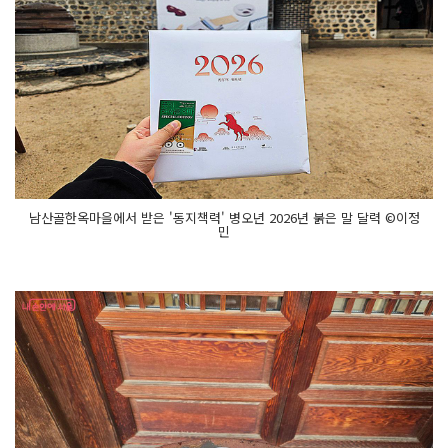
남산골한옥마을에서 받은 '동지책력' 병오년 2026년 붉은 말 달력 ©이정
민