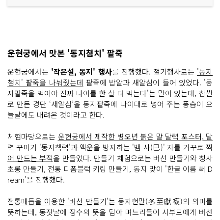
운현궁에서 맛본 '동지첨치' 팥죽
운현궁에서는
'작은설, 동지' 행사
를 진행했다. 절기행사로는
'동지
첨치' 팥죽을 나눠줬는데
팥죽에 밥알과 새알심이 들어 있었다. '동
지팥죽을 먹어야 진짜 나이를 한 살 더 먹는다'는 말이 있는데, 찹쌀
로 만든 경단 ‘새알심’을 동지팥죽에 나이대로 넣어 주는 풍습이 오
늘날에도 내려온 것이라고 한다.
체험마당으로는
운현궁에서 제작한 병오년 붉은 말 달력 포스터, 달
력 꾸미기 '동지책력'과 액운을 방지하는 '뱀 사(巳)' 자를 거꾸로 찍
어 만드는 부적
을 만들었다. 만들기 체험으로는 버선 만들기와 청사
초롱 만들기, 전통 디폼블럭 키링 만들기, 동지 맞이 '한글 이름 써 D
ream'을 진행했다.
전통매듭을 이용한 '버선 만들기'
는 동지헌말(冬至獻襪)의 의미를
뜻하는데, 동짓날에 장수의 뜻을 담아 며느리들이 시부모에게 버선