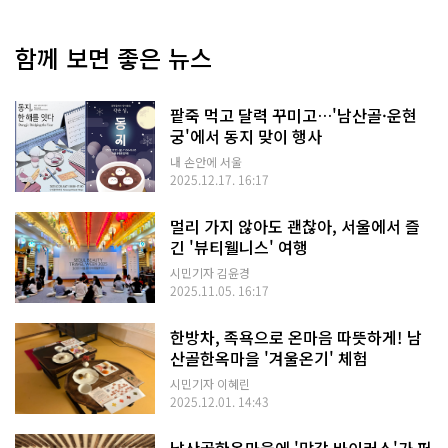
함께 보면 좋은 뉴스
팥죽 먹고 달력 꾸미고…'남산골·운현
궁'에서 동지 맞이 행사
내 손안에 서울
2025.12.17. 16:17
멀리 가지 않아도 괜찮아, 서울에서 즐
긴 '뷰티웰니스' 여행
시민기자 김윤경
2025.11.05. 16:17
한방차, 족욕으로 온마음 따뜻하게! 남
산골한옥마을 '겨울온기' 체험
시민기자 이혜린
2025.12.01. 14:43