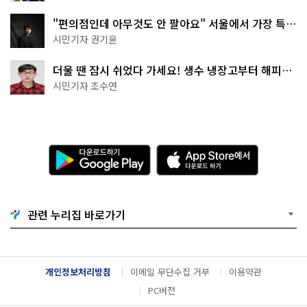
"편의점인데 아무것도 안 팔아요" 서울에서 가장 특별
한 편의점의 정체
시민기자 권기윤
더울 땐 잠시 쉬었다 가세요! 생수 냉장고부터 해피소
·무더위쉼터까지
시민기자 조수연
다
A
운
p
로
p
드
S
하
t
기
o
관련 누리집 바로가기
G
r
o
e
o
에
g
서
l
다
개인정보처리방침
이메일 무단수집 거부
이용약관
e
운
P
로
PC버전
l
드