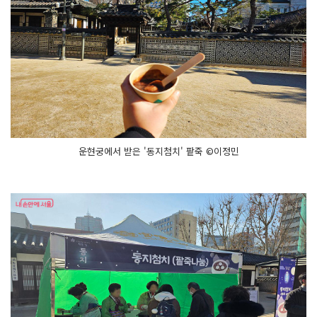
운현궁에서 받은 '동지첨치' 팥죽 ©이정민