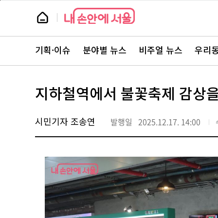
본
페
문
이
뉴
바
지
스
로
상
룸
가
단
뉴
기
으
스
로
기획·이슈
분야별 뉴스
비주얼 뉴스
우리동
주
이
요
동
서
비
스
지하철역에서 불꽃축제 감상을?
바
로
가
기
시민기자 조송연
발행일
2025.12.17. 14:00