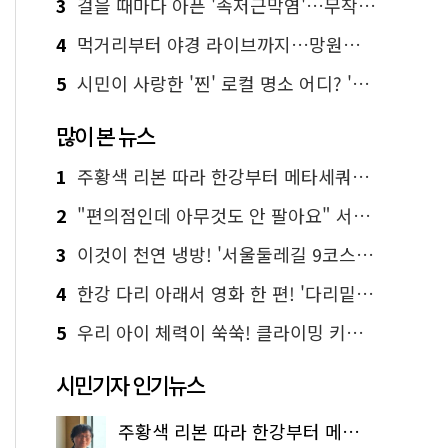
3
걸을 때마다 아픈 '족저근막염'…무작정 참지 말고 '이것' 해보세요!
4
먹거리부터 야경 라이브까지…망원한강공원 알짜 코스
5
시민이 사랑한 '찐' 로컬 명소 어디? '서울에디션25' 추천 코스
많이 본 뉴스
1
주황색 리본 따라 한강부터 메타세쿼이아 숲길까지…서울둘레길 15코스
2
"편의점인데 아무것도 안 팔아요" 서울에서 가장 특별한 편의점의 정체
3
이것이 천연 냉방! '서울둘레길 9코스'로 숲속 피서 떠나볼까
4
한강 다리 아래서 영화 한 편! '다리밑 영화관' 무료 상영
5
우리 아이 체력이 쑥쑥! 클라이밍 키즈카페·어린이 체력장
시민기자 인기뉴스
주황색 리본 따라 한강부터 메타세쿼이아 숲길까지…서울둘레길 15코스