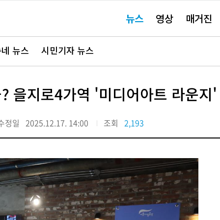
주
뉴스
영상
매거진
요
서
비
스
바
네 뉴스
시민기자 뉴스
로
가
기"
 을지로4가역 '미디어아트 라운지'
수정일
2025.12.17. 14:00
조회
2,193