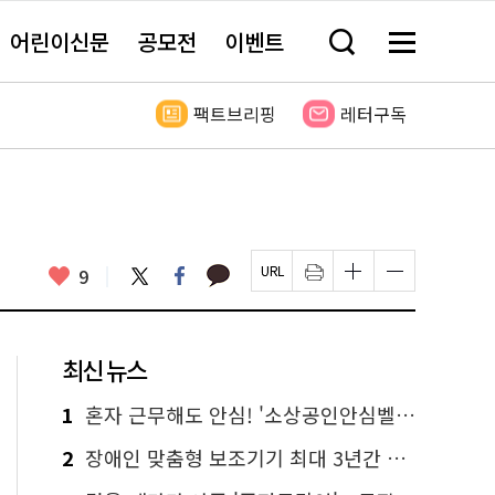
어린이신문
공모전
이벤트
검
메
색
뉴
창
전
열
체
팩트브리핑
레터구독
기
보
기
카
좋
트
페
9
페
인
글
글
카
위
이
아
이
쇄
자
자
오
터
스
요
지
하
크
크
톡
북
U
기
기
기
R
새
크
작
L
창
게
게
최신 뉴스
복
열
변
변
사
림
경
경
하
하
1
혼자 근무해도 안심! '소상공인안심벨' 신청하세요
기
기
2
장애인 맞춤형 보조기기 최대 3년간 무상 대여…삶의 질 높인다