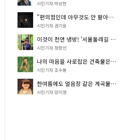
시민기자 박상현
"편의점인데 아무것도 안 팔아요" 서울에서 가장 특별한 편의점의 정체
시민기자 권기윤
이것이 천연 냉방! '서울둘레길 9코스'로 숲속 피서 떠나볼까
시민기자 정향선
나의 마음을 사로잡은 건축물은? '서울시 건축상' 수상작 공개!
시민기자 조수봉
한여름에도 얼음장 같은 계곡물! 서울 '진관사 계곡'이 천국이네~
시민기자 양지영