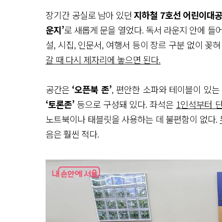
장기간 공실로 남아 있던
지하철 7호선 어린이대공
운지’
로 새롭게 문을 열었다. 독서 라운지 안에 들
설, 시집, 인문서, 여행서 등이 장르 구분 없이 꽂혀
갈 때 다시 제자리에 놓으면 된다.
공간은
‘오픈북 존’
, 편안한 소파와 테이블이 있
‘토론존’
등으로 구성돼 있다. 좌석은
1인석부터 
노트북이나 태블릿을 사용하는 데 불편함이 없다.
음은 훨씬 적다.