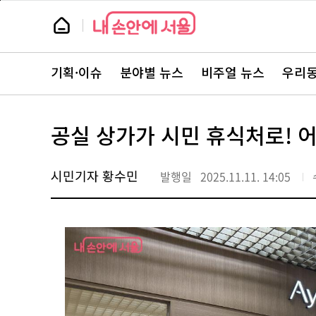
본
페
문
이
뉴
바
지
스
로
상
룸
가
단
뉴
기
으
스
로
기획·이슈
분야별 뉴스
비주얼 뉴스
우리동
주
이
요
동
서
비
스
공실 상가가 시민 휴식처로! 
바
로
가
기
시민기자 황수민
발행일
2025.11.11. 14:05