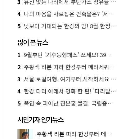
3
유전 없는 나라에서 부탄가스 점유율 1위 가능? Yes, I 'CAN'
4
나의 마음을 사로잡은 건축물은? '서울시 건축상' 수상작 공개!
5
낮보다 기대되는 한강의 밤! 8월 한정 무료 '한강 밤핑' 예약은?
많이 본 뉴스
1
9월부턴 '기후동행패스' 쓰세요! 39세까지 청년 혜택
2
주황색 리본 따라 한강부터 메타세쿼이아 숲길까지…서울둘레길 15코스
3
서울 로컬여행, 여기부터 시작하세요 '서울에디션25'
4
한강 다리 아래서 영화 한 편! '다리밑 영화관' 무료 상영
5
폭염 속 피어난 진분홍 물결! 국립중앙박물관 배롱나무 명소
시민기자 인기뉴스
주황색 리본 따라 한강부터 메타세쿼이아 숲길까지…서울둘레길 15코스