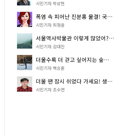
시민기자 박상현
폭염 속 피어난 진분홍 물결! 국립중앙박물관 배롱나무 명소
시민기자 최정윤
서울역사박물관 이렇게 많았어? 주말마다 한 곳씩 떠나는 역사 산책
시민기자 김대진
더울수록 더 걷고 싶어지는 숲길! 서울둘레길 '아차산 코스'
시민기자 백승훈
더울 땐 잠시 쉬었다 가세요! 생수 냉장고부터 해피소·무더위쉼터까지
시민기자 조수연