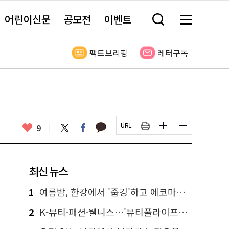
어린이신문
공모전
이벤트
검
메
색
뉴
창
전
열
체
팩트브리핑
레터구독
기
보
기
카
좋
트
페
9
페
인
글
글
카
위
이
아
이
쇄
자
자
오
터
스
요
지
하
크
크
톡
북
U
기
기
기
R
새
크
작
L
창
게
게
최신 뉴스
복
열
변
변
사
림
경
경
하
하
1
여름밤, 한강에서 '줍깅'하고 에코마일리지도 줍줍!
기
기
2
K-뷰티·패션·웰니스…'뷰티풀라이프인서울' 6일부터 사전 예약