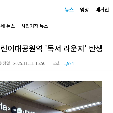
주
뉴스
영상
매거진
요
서
비
스
바
네 뉴스
시민기자 뉴스
로
가
기"
어린이대공원역 '독서 라운지' 탄생
수정일
2025.11.11. 15:50
조회
1,994