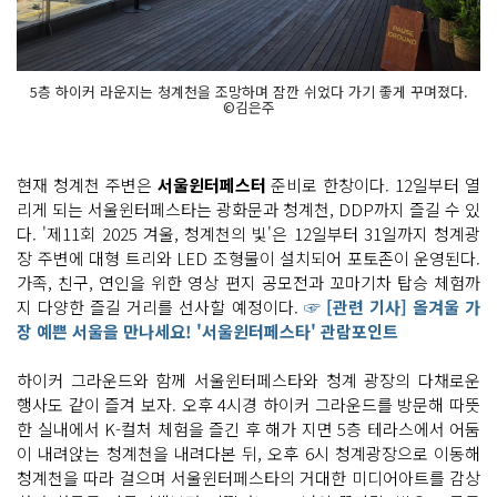
5층 하이커 라운지는 청계천을 조망하며 잠깐 쉬었다 가기 좋게 꾸며졌다.
©김은주
현재 청계천 주변은
서울윈터페스터
준비로 한창이다. 12일부터 열
리게 되는 서울윈터페스타는 광화문과 청계천, DDP까지 즐길 수 있
다. '제11회 2025 겨울, 청계천의 빛'은 12일부터 31일까지 청계광
장 주변에 대형 트리와 LED 조형물이 설치되어 포토존이 운영된다.
가족, 친구, 연인을 위한 영상 편지 공모전과 꼬마기차 탑승 체험까
지 다양한 즐길 거리를 선사할 예정이다.
☞ [관련 기사] 올겨울 가
장 예쁜 서울을 만나세요! '서울윈터페스타' 관람포인트
하이커 그라운드와 함께 서울윈터페스타와 청계 광장의 다채로운
행사도 같이 즐겨 보자. 오후 4시경 하이커 그라운드를 방문해 따뜻
한 실내에서 K-컬처 체험을 즐긴 후 해가 지면 5층 테라스에서 어둠
이 내려앉는 청계천을 내려다본 뒤, 오후 6시 청계광장으로 이동해
청계천을 따라 걸으며 서울윈터페스타의 거대한 미디어아트를 감상