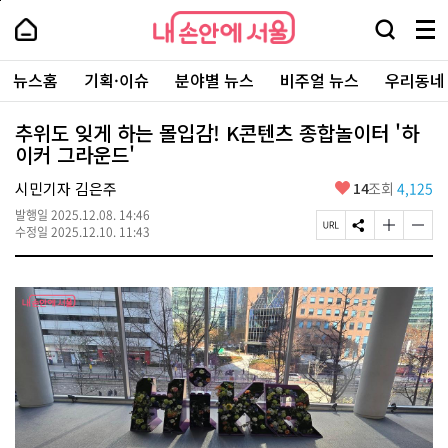
본
페
내
문
이
내
손
검
메
바
지
손
안
색
뉴
로
상
안
주
에
창
전
가
단
에
뉴스홈
기획·이슈
분야별 뉴스
비주얼 뉴스
우리동네
요
서
열
체
기
으
서
서
울
기
보
로
울
비
기
이
-
추위도 잊게 하는 몰입감! K콘텐츠 종합놀이터 '하
스
동
서
이커 그라운드'
바
울
로
시
가
좋
시민기자 김은주
14
조회
4,125
대
기
아
표
발행일
2025.12.08. 14:46
요
소
페
S
글
글
수정일
2025.12.10. 11:43
통
이
N
자
자
포
지
S
크
크
털
U
공
기
기
R
유
크
작
L
하
게
게
복
기
변
변
사
경
경
하
하
기
기