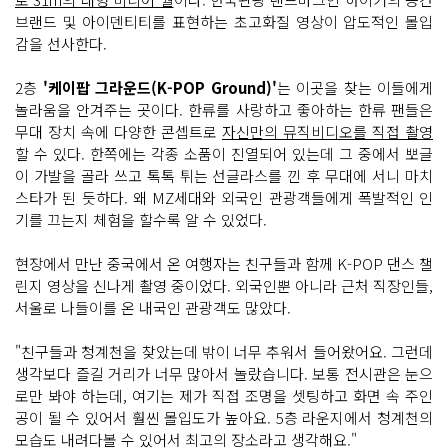
브랜드 및 아이덴티티를 표현하는 초고화질 영상이 압도적인 몰입
감을 선사한다.
2층
'케이팝 그라운드(K-POP Ground)'
는 이곳을 찾는 이들에게
놀라움을 안겨주는 곳이다. 한류를 사랑하고 좋아하는 한류 팬들은
무대 장치 속에 다양한 콘셉트로
자신만의 뮤직비디오를 직접 촬영
할 수 있다. 한쪽에는 각종 소품이 진열되어 있는데 그 중에서 뽀글
이 가발을 골라 쓰고 톡톡 튀는 선글라스를 낀 후 무대에 서니 마치
스타가 된 듯하다. 왜 MZ세대와 외국인 관광객들에게 폭발적인 인
기를 끄는지 체험을 할수록 알 수 있었다.
현장에서 만난 중국에서 온 여행자는 친구들과 함께 K-POP 댄스 챌
린지 영상을 신나게 촬영 중이었다. 외국인뿐 아니라 근처 직장인들,
서울로 나들이를 온 내국인 관광객도 많았다.
"친구들과 청계천을 찾았는데 밖이 너무 추워서 들어왔어요. 그런데
생각보다 즐길 거리가 너무 많아서 놀랐습니다. 보통 전시관은 눈으
로만 봐야 하는데, 여기는 제가 직접 조명을 셋팅하고 화면 속 주인
공이 될 수 있어서 훨씬 몰입도가 높아요. 5층 라운지에서 청계천의
모습도 내려다볼 수 있어서 최고의 장소라고 생각해요."