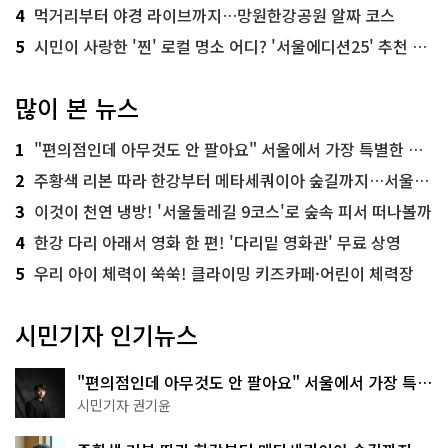
4
먹거리부터 야경 라이브까지…망원한강공원 알짜 코스
5
시민이 사랑한 '찐' 로컬 명소 어디? '서울에디션25' 추천 코스
많이 본 뉴스
1
"편의점인데 아무것도 안 팔아요" 서울에서 가장 특별한 편의점의 정체
2
주황색 리본 따라 한강부터 메타세쿼이아 숲길까지…서울둘레길 15코스
3
이것이 천연 냉방! '서울둘레길 9코스'로 숲속 피서 떠나볼까
4
한강 다리 아래서 영화 한 편! '다리밑 영화관' 무료 상영
5
우리 아이 체력이 쑥쑥! 클라이밍 키즈카페·어린이 체력장
시민기자 인기뉴스
"편의점인데 아무것도 안 팔아요" 서울에서 가장 특별
한 편의점의 정체
시민기자 권기윤