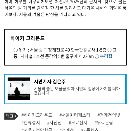
하며 하루를 마무리해보면 어떨까! 2025년의 끝자락, 빛으로 물든
서울의 밤 거리를 걸으며 한 해를 정리하고 다가올 새해의 희망을 품
어보자. 서울의 겨울은 당신을 기다리고 있다.
하이커 그라운드
○ 위치 : 서울 중구 청계천로 40 한국관광공사 1-5층 ○ 교
통 : 지하철 1호선 종각역 5번 출구에서 220m ○
누리집
기
시민기자 김은주
사
서울의 숨은 보물을 찾아 시민의 일상에 가치를 더하
작
겠습니다
성
자
프
로
기
필
태
#하이커그라운드
#서울윈터페스타
#청계천의빛
사
그
관
#한류성지
#사진전
#무료전시
#무료관람
련
#서울가볼만한곳
#청계천
#K콘텐츠