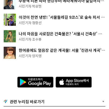
주황색 리본 따라 한강부터 메타세쿼이아 숲길까지…
서울둘레길 15코스
시민기자 박상현
이것이 천연 냉방! '서울둘레길 9코스'로 숲속 피서 떠
나볼까
시민기자 정향선
나의 마음을 사로잡은 건축물은? '서울시 건축상' 수
상작 공개!
시민기자 조수봉
한여름에도 얼음장 같은 계곡물! 서울 '진관사 계곡'이
천국이네~
시민기자 양지영
다
A
운
p
로
p
드
S
하
t
기
o
관련 누리집 바로가기
G
r
o
e