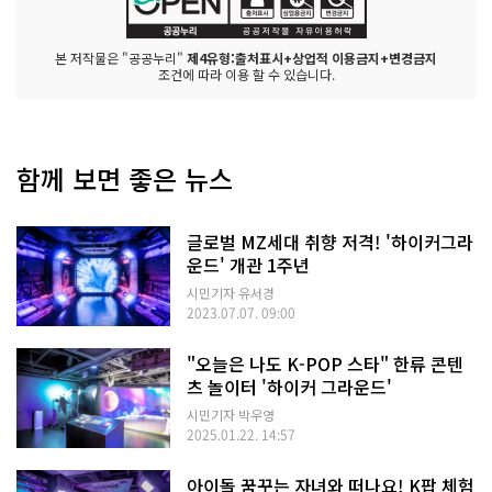
본 저작물은 "공공누리"
제4유형:출처표시+상업적 이용금지+변경금지
조건에 따라 이용 할 수 있습니다.
함께 보면 좋은 뉴스
글로벌 MZ세대 취향 저격! '하이커그라
운드' 개관 1주년
시민기자 유서경
2023.07.07. 09:00
"오늘은 나도 K-POP 스타" 한류 콘텐
츠 놀이터 '하이커 그라운드'
시민기자 박우영
2025.01.22. 14:57
아이돌 꿈꾸는 자녀와 떠나요! K팝 체험