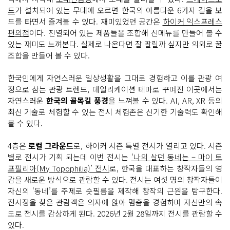
드
가 설치되어 있는 무대에 오르면 한국의 아름다운 6가지 길을 보
드를 타면서 즐겨볼 수 있다. 재미있었던 공간은
하이커 익스프레스
편의점
이다. 진열되어 있는 제품들을 조합해 신메뉴를 만들어 볼 수
있는 재미도 느껴본다. 실제로 나온다면 잘 팔릴까 싶지만 의외로 꿀
조합을 만들어 볼 수 있다.
한국인에게 자연스러운 일상생활을 그대로 경험하고 이를 관광 여
정으로 삼는 관광 트렌드, 데일리케이션 테마로 꾸며진 이곳에서는
자연스러운
한국의 골목길 풍경
을 느껴볼 수 있다. AI, AR, XR 등의
최신 기술로 체험할 수 있는 전시 체험존은 신기한 기술력도 확인해
볼 수 있다.
4층은
로컬 그라운드
로, 하이커 시즌 특별 전시가 열리고 있다. 시즌
별로 전시가 기획 되는데 이번 전시는
‘나의 살던 동네는 – 마이 토
포필리아(My Topophilia)’ 전시
로, 한국을 대표하는 창작자들의 영
감을 새로운 방식으로 관람할 수 있다. 전시는 여섯 명의 창작자들이
자신의 ‘동네’를 주제로 숏필름을 제작해 창작의 근원을 탐구한다.
전시장을 찾은 관람객은 의자에 앉아 멈춤을 경험하며 자신만의 속
도로 전시를 감상하게 된다. 2026년 2월 28일까지 전시를 관람할 수
있다.