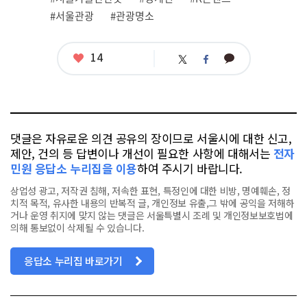
태
그
#서울관광
#관광명소
좋
14
카
트
페
아
카
위
이
요
오
터
스
톡
북
댓글은 자유로운 의견 공유의 장이므로 서울시에 대한 신고,
제안, 건의 등 답변이나 개선이 필요한 사항에 대해서는
전자
민원 응답소 누리집을 이용
하여 주시기 바랍니다.
상업성 광고, 저작권 침해, 저속한 표현, 특정인에 대한 비방, 명예훼손, 정
치적 목적, 유사한 내용의 반복적 글, 개인정보 유출,그 밖에 공익을 저해하
거나 운영 취지에 맞지 않는 댓글은 서울특별시 조례 및 개인정보보호법에
의해 통보없이 삭제될 수 있습니다.
응답소 누리집 바로가기