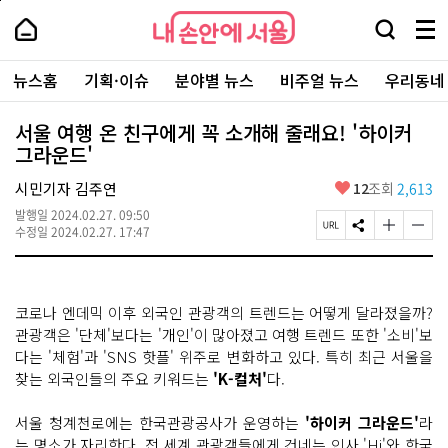
본
페
내
문
이
내
손
검
메
바
지
손
안
색
뉴
로
상
안
주
에
창
전
가
단
에
뉴스홈
기획·이슈
분야별 뉴스
비주얼 뉴스
우리동네
요
서
열
체
기
으
서
서
울
기
보
로
울
비
기
이
-
서울 여행 온 친구에게 꼭 소개해 줄래요! '하이커
스
동
서
그라운드'
바
울
로
시
가
좋
시민기자 김주연
12
조회
2,613
대
기
아
표
발행일
2024.02.27. 09:50
요
소
페
S
글
글
수정일
2024.02.27. 17:47
통
이
N
자
자
포
지
S
크
크
털
U
공
기
기
R
유
크
작
코로나 엔데믹 이후 외국인 관광객의 트렌드는 어떻게 달라졌을까?
L
하
게
게
복
기
변
변
관광객은 '단체'보다는 '개인'이 많아졌고 여행 트렌드 또한 '소비'보
사
경
경
다는 '체험'과 'SNS 핫플' 위주로 변화하고 있다. 특히 최근 서울을
하
하
찾는 외국인들의 주요 키워드는
'K-컬처'
다.
기
기
서울 청계천로에는 한국관광공사가 운영하는
'하이커 그라운드'
라
는 명소가 자리한다. 전 세계 관광객들에게 건네는 인사 'Hi'와 한국