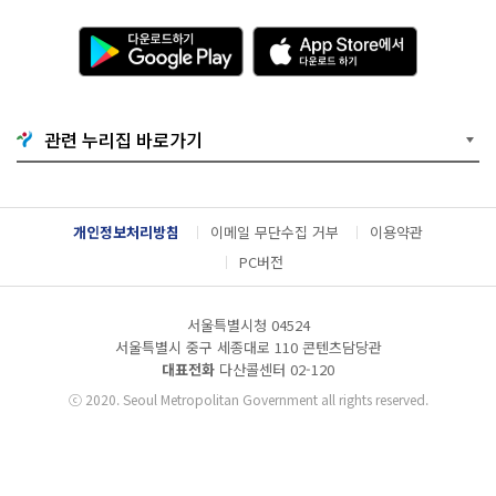
다
A
운
p
로
p
드
S
하
t
기
o
관련 누리집 바로가기
G
r
o
e
o
에
g
서
l
다
개인정보처리방침
이메일 무단수집 거부
이용약관
e
운
P
로
PC버전
l
드
a
하
y
기
서울특별시청 04524
서울특별시 중구 세종대로 110 콘텐츠담당관
대표전화
다산콜센터
02-120
ⓒ
2020. Seoul Metropolitan Government all rights reserved.