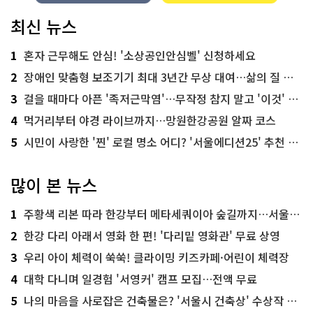
최신 뉴스
1
혼자 근무해도 안심! '소상공인안심벨' 신청하세요
2
장애인 맞춤형 보조기기 최대 3년간 무상 대여…삶의 질 높인다
3
걸을 때마다 아픈 '족저근막염'…무작정 참지 말고 '이것' 해보세요!
4
먹거리부터 야경 라이브까지…망원한강공원 알짜 코스
5
시민이 사랑한 '찐' 로컬 명소 어디? '서울에디션25' 추천 코스
많이 본 뉴스
1
주황색 리본 따라 한강부터 메타세쿼이아 숲길까지…서울둘레길 15코스
2
한강 다리 아래서 영화 한 편! '다리밑 영화관' 무료 상영
3
우리 아이 체력이 쑥쑥! 클라이밍 키즈카페·어린이 체력장
4
대학 다니며 일경험 '서영커' 캠프 모집…전액 무료
5
나의 마음을 사로잡은 건축물은? '서울시 건축상' 수상작 공개!