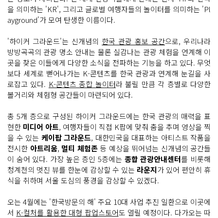
을 의미하는 'KR', 그리고 글로벌 여행자들의 놀이터를 의미하는 'Pl
ayground'가 모여 탄생한 이름이다.
'하이커 그라운드'는 신개념의
한국 관광 홍보 공간
으로, 우리나라
방방곡곡의 관광 명소 안내는 물론 실감나는 관광 체험을 연계해 이
곳을 찾은 이들에게 다양한 소식을 전파하는 기능을 하고 있다. 무엇
보다 세계로 뻗어나가는 K-콘텐츠를 한국 관광과 연계해 눈길을 사
로잡고 있다.
K-콘텐츠 종합 놀이터
라 불릴 만큼 각 층별로 다양한
볼거리와 체험형 공간들이 마련되어 있다.
총 5개 층으로 구성된 하이커 그라운드에는 한국 관광의 매력을 표
현한
미디어 아트
, 여행자들이 직접 K팝에 맞춰 춤을 추며 영상을 찍
을 수 있는
케이팝 그라운드
, 대한민국을 대표하는 아티스트 작품을
전시한
아트리움
,
멀티 체험존
등 예상을 뛰어넘는 신개념의 공간들
이 숨어 있다. 가장 높은 층인 5층에는
종합 관광안내센터
를 비롯해
청계천의 멋진 뷰를 한눈에 감상할 수 있는
라운지
가 있어 편안히 휴
식을 취하며 서울 도심의 풍경을 감상할 수 있겠다.
오는 4월에는 '한국방문의 해' 주요 10대 사업 추진 일환으로 이곳에
서
K-컬처를 활용한 대형 팝업스토어
도 열릴 예정이다. 다가오는 따