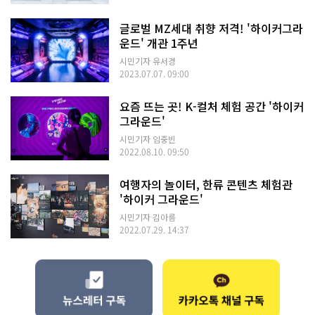
글로벌 MZ세대 취향 저격! '하이커그라
운드' 개관 1주년
시민기자 유서경
2023.07.07. 09:00
요즘 뜨는 곳! K-컬처 체험 공간 '하이커
그라운드'
시민기자 임중빈
2022.08.10. 09:50
여행자의 놀이터, 한류 콘텐츠 체험관
'하이커 그라운드'
시민기자 김아름
2022.07.29. 14:37