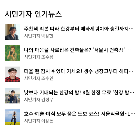
시민기자 인기뉴스
주황색 리본 따라 한강부터 메타세쿼이아 숲길까지…
서울둘레길 15코스
시민기자 박상현
나의 마음을 사로잡은 건축물은? '서울시 건축상' 수
상작 공개!
시민기자 조수봉
더울 땐 잠시 쉬었다 가세요! 생수 냉장고부터 해피소
·무더위쉼터까지
시민기자 조수연
낮보다 기대되는 한강의 밤! 8월 한정 무료 '한강 밤
핑' 예약은?
시민기자 김성무
호수·예술·미식 모두 품은 도보 코스! 서울식물원~LG
아트센터~마곡테라스거리
시민기자 이상돈