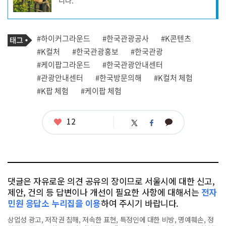
성
자
프
로
기
필
태
#하이커그라운드
#한국관광공사
#K콘텐츠
사
그
관
#K컬처
#한국관광홍보
#한국관광
련
#케이팝그라운드
#한국관광안내센터
태
그
#관광안내센터
#한국방문의해
#K컬처 체험
#K팝 체험
#케이팝 체험
좋
12
카
트
페
아
카
위
이
요
오
터
스
톡
북
댓글은 자유로운 의견 공유의 장이므로 서울시에 대한 신고,
제안, 건의 등 답변이나 개선이 필요한 사항에 대해서는
전자
민원 응답소 누리집을 이용
하여 주시기 바랍니다.
상업성 광고, 저작권 침해, 저속한 표현, 특정인에 대한 비방, 명예훼손, 정