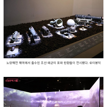
노량해전 해역에서 출수된 조선·왜군의 포와 탄환들이 전시됐다. ©이봉덕