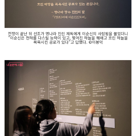
전쟁이 끝난 뒤 선조가 명나라 진린 제독에게 이순신의 사람됨을 물었더니
"이순신은 천하를 다스릴 능력이 있고, 찢어진 하늘을 꿰매고 흐린 하늘을
목욕시킨 공로가 있다"고 답했다. ©이봉덕