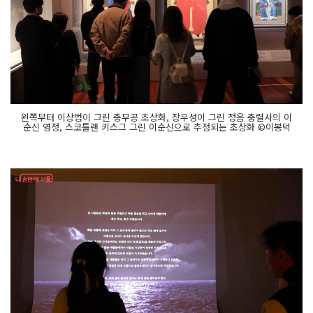
왼쪽부터 이상범이 그린 충무공 초상화, 장우성이 그린 정음 충렬사의 이
순신 영정, 스코틀랜 키스그 그린 이순신으로 추정되는 초상화 ©이봉덕