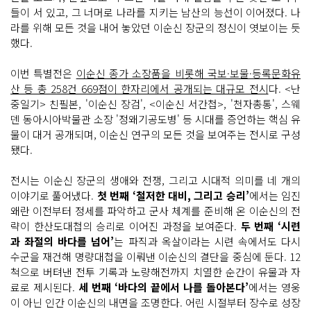
들이 서 있고, 그 너머로 나라를 지키는 남산의 능선이 이어졌다. 나
라를 위해 모든 것을 내어 놓았던 이순신 장군의 정신이 엿보이는 듯
했다.
이번 특별전은
이순신 종가 소장품을 비롯해 국보·보물·등록문화유
산 등 총 258건 669점이 한자리에서 공개되는 대규모 전시
다. <난
중일기> 친필본, '이순신 장검', <이순신 서간첩>, '천자총통', 스웨
덴 동아시아박물관 소장 '정왜기공도병' 등 시대를 증언하는 핵심 유
물이 대거 공개되며, 이순신 연구의 모든 것을 보여주는 전시로 구성
됐다.
전시는 이순신 장군의 생애와 전쟁, 그리고 시대적 의미를 네 개의
이야기로 풀어냈다.
첫 번째 ‘철저한 대비, 그리고 승리’
에서는 임진
왜란 이전부터 정세를 파악하고 군사 체계를 준비해 온 이순신의 전
략이 한산도대첩의 승리로 이어진 과정을 보여준다.
두 번째 ‘시련
과 좌절의 바다를 넘어’
는 파직과 옥살이라는 시련 속에서도 다시
수군을 재건해 명량대첩을 이뤄낸 이순신의 결단을 중심에 둔다. 12
척으로 버텨낸 전투 기록과 노량해전까지 치열한 순간이 유물과 자
료로 제시된다.
세 번째 ‘바다의 끝에서 나를 돌아본다’
에서는 영웅
이 아닌 인간 이순신의 내면을 조명한다. 어린 시절부터 장수로 성장