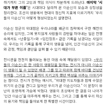
하기까지 그의 고민과 책임 의식이 차분하게 드러난다.
마지막 ‘시
대가 부른 이름’
은 시대마다 달라져 온 이순신의 모습과 상징성을
정리한다. 조선의 영웅에서 현대의 정신적 지표에 이르기까지 ‘우리
들의 이순신’이 어떻게 형성되었는지 설명한다.
이순신 장군의 위대함은 우리나라를 왜군의 침략에서 구한 해전의
승리에 있지만, 그에 못지않게 사람들의 감탄을 자아내는 일은 전쟁
속에서도 <난중일기>와 <임진장초> 같은 기록을 남겼다는 사실이
다. 우리는 이 기록을 통해 구국의 영웅을 넘어, 인간 이순신의 고뇌
와 감정, 책임과 결단을 살펴 볼 수 있기 때문이다.
전시관을 천천히 둘러보는 동안 마음 속에 깨달음이 있었다.
<우리
들의 이순신>은 한 사람의 영웅담을 말하는 전시가 아니라 이순신
이 영웅이 될 수 있었던 배경 ,그를 믿고 따르며 함께 바다를 건넜던
부하들, 그리고 그가 끝까지 지키고자 했던 백성을 비추는 이야기
라
는 점이다. 전시가 전하는 메시지, “위대한 지도자들과 함께 수많은
위기의 순간을 견디고 일어선 우리가 곧 이순신이다.” 이 문장이 유
난히 또렷하게 가슴에 박혔다. 영웅의 초상에서 한 걸음 더 나아가
‘인간 이순신’을 마주하게 해주는 전시, 그리고 그를 통해 우리 자신
의 용기와 책임을 돌아보게 한 특별한 시간이었다.