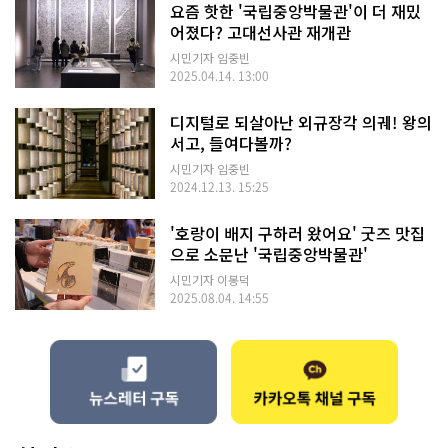
요즘 핫한 '국립중앙박물관'이 더 재밌
어졌다? 고대선사관 재개관
시민기자 임중빈
2025.04.14. 13:00
디지털로 되살아난 외규장각 의궤! 왕의
서고, 들여다볼까?
시민기자 임중빈
2024.12.13. 15:25
'호랑이 배지 구하러 왔어요' 굿즈 맛집
으로 소문난 '국립중앙박물관'
시민기자 이봉덕
2025.08.04. 14:55