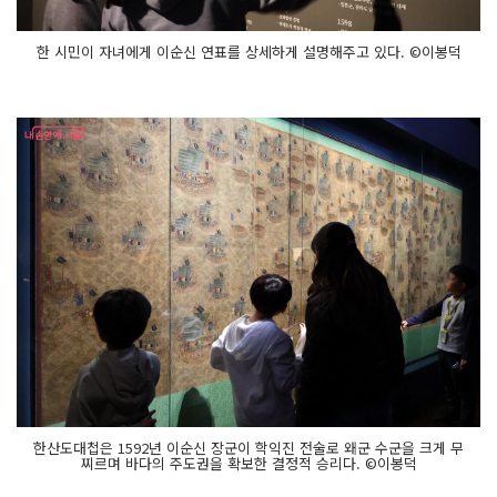
한 시민이 자녀에게 이순신 연표를 상세하게 설명해주고 있다. ©이봉덕
한산도대첩은 1592년 이순신 장군이 학익진 전술로 왜군 수군을 크게 무
찌르며 바다의 주도권을 확보한 결정적 승리다. ©이봉덕