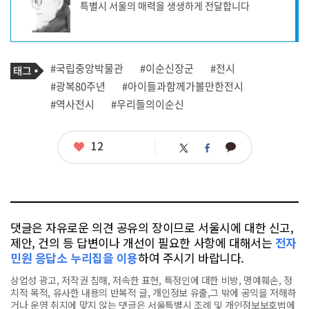
특별시 서울의 매력을 생생하게 전달합니다
작
성
자
프
로
기
필
태
#국립중앙박물관
#이순신장군
#전시
사
그
관
#광복80주년
#아이들과함께가볼만한전시
련
#역사전시
#우리들의이순신
태
그
좋
12
카
트
페
아
카
위
이
요
오
터
스
톡
북
댓글은 자유로운 의견 공유의 장이므로 서울시에 대한 신고,
제안, 건의 등 답변이나 개선이 필요한 사항에 대해서는
전자
민원 응답소 누리집을 이용
하여 주시기 바랍니다.
상업성 광고, 저작권 침해, 저속한 표현, 특정인에 대한 비방, 명예훼손, 정
치적 목적, 유사한 내용의 반복적 글, 개인정보 유출,그 밖에 공익을 저해하
거나 운영 취지에 맞지 않는 댓글은 서울특별시 조례 및 개인정보보호법에