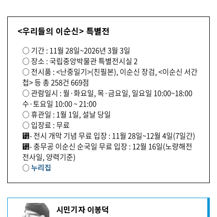
<우리들의 이순신> 특별전
○ 기간 : 11월 28일~2026년 3월 3일
○ 장소 : 국립중앙박물관 특별전시실 2
○ 전시품 : <난중일기>(친필본), 이순신 장검, <이순신 서간
첩> 등 총 258건 669점
○ 관람일시 : 월·화요일, 목·금요일, 일요일 10:00~18:00
수·토요일 10:00 ~ 21:00
○ 휴관일 : 1월 1일, 설날 당일
○ 입장료 : 무료
⁲- 전시 개막 기념 무료 입장 : 11월 28일~12월 4일(7일간)
⁲- 충무공 이순신 순국일 무료 입장 : 12월 16일(노량해전
전사일, 양력기준)
○
누리집
기
시민기자 이봉덕
사