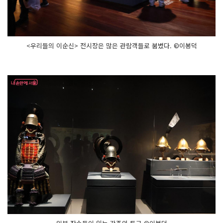
<우리들의 이순신> 전시장은 많은 관람객들로 붐볐다. ©이봉덕