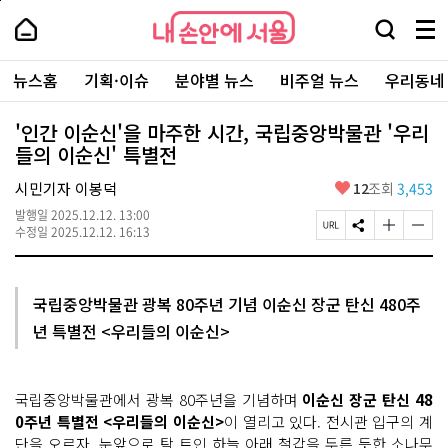
본
페
내
문
이
내
손
검
메
바
지
손
안
색
뉴
로
상
안
주
에
창
전
가
단
에
뉴스홈
기획·이슈
분야별 뉴스
비주얼 뉴스
우리동네
요
서
열
체
기
으
서
서
울
기
보
로
울
비
기
이
-
'인간 이순신'을 마주한 시간, 국립중앙박물관 '우리
스
동
서
들의 이순신' 특별전
바
울
로
시
가
좋
시민기자 이봉덕
12
조회
3,453
대
기
아
표
발행일
2025.12.12. 13:00
요
소
페
S
글
글
수정일
2025.12.12. 16:13
통
이
N
자
자
포
지
S
크
크
털
U
공
기
기
R
유
크
작
국립중앙박물관 광복 80주년 기념 이순신 장군 탄신 480주
L
하
게
게
년 특별전 <우리들의 이순신>
복
기
변
변
사
경
경
하
하
기
기
국립중앙박물관에서 광복 80주년을 기념하며
이순신 장군 탄신 48
0주년 특별전 <우리들의 이순신>
이 열리고 있다. 전시관 입구의 계
단을 오르자, 눈앞으로 탁 트인 하늘 아래 철갑을 두른 듯한 소나무