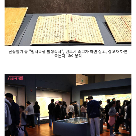
난중일기 중 "필사즉생 필생즉사", 반드시 죽고자 하면 살고, 살고자 하면
죽는다. ©이봉덕