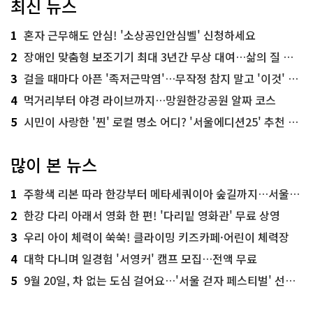
최신 뉴스
1
혼자 근무해도 안심! '소상공인안심벨' 신청하세요
2
장애인 맞춤형 보조기기 최대 3년간 무상 대여…삶의 질 높인다
3
걸을 때마다 아픈 '족저근막염'…무작정 참지 말고 '이것' 해보세요!
4
먹거리부터 야경 라이브까지…망원한강공원 알짜 코스
5
시민이 사랑한 '찐' 로컬 명소 어디? '서울에디션25' 추천 코스
많이 본 뉴스
1
주황색 리본 따라 한강부터 메타세쿼이아 숲길까지…서울둘레길 15코스
2
한강 다리 아래서 영화 한 편! '다리밑 영화관' 무료 상영
3
우리 아이 체력이 쑥쑥! 클라이밍 키즈카페·어린이 체력장
4
대학 다니며 일경험 '서영커' 캠프 모집…전액 무료
5
9월 20일, 차 없는 도심 걸어요…'서울 걷자 페스티벌' 선착순 5천명