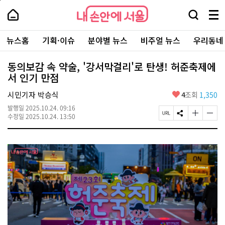
본
페
내
문
이
내
손
검
메
바
지
손
안
색
뉴
로
상
안
주
에
창
전
가
단
에
뉴스홈
기획·이슈
분야별 뉴스
비주얼 뉴스
우리동네
요
서
열
체
기
으
서
서
울
기
보
로
울
비
기
이
-
동의보감 속 약술, '강서막걸리'로 탄생! 허준축제에
스
동
서
서 인기 만점
바
울
로
시
가
좋
시민기자 박승식
4
조회
1,350
대
기
아
표
발행일
2025.10.24. 09:16
요
소
페
S
글
글
수정일
2025.10.24. 13:50
통
이
N
자
자
포
지
S
크
크
털
U
공
기
기
R
유
크
작
L
하
게
게
복
기
변
변
사
경
경
하
하
기
기