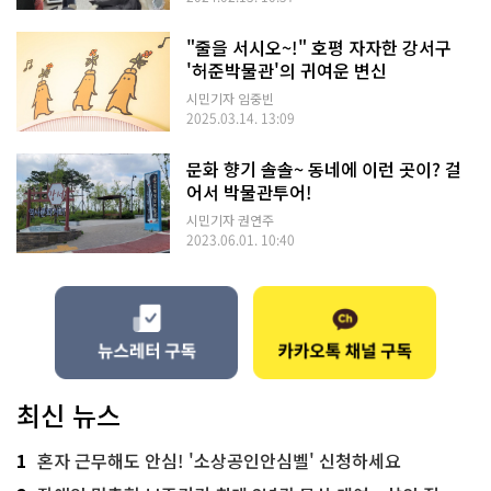
"줄을 서시오~!" 호평 자자한 강서구
'허준박물관'의 귀여운 변신
시민기자 임중빈
2025.03.14. 13:09
문화 향기 솔솔~ 동네에 이런 곳이? 걸
어서 박물관투어!
시민기자 권연주
2023.06.01. 10:40
최신 뉴스
1
혼자 근무해도 안심! '소상공인안심벨' 신청하세요