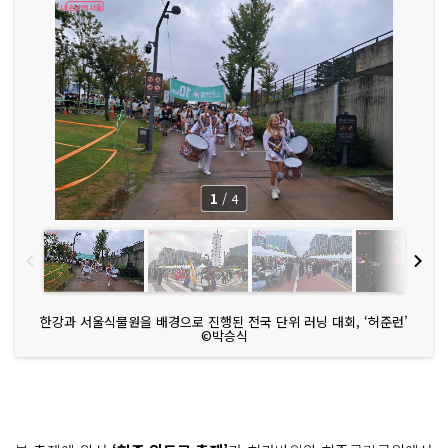
1
/
4
한강과 서울식물원을 배경으로 진행된 전국 단위 러닝 대회, ‘허준런’
©박승식