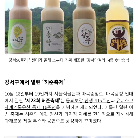
강서50플러스센터가 올해 초부터 기획·제조한 ‘강서막걸리’ 4종 ©박승식
강서구에서 열린 ‘허준축제’
10월 18일부터 19일까지 서울식물원과 마곡중앙로, 마곡광장 일대
에서 열린
‘제23회 허준축제’
는
동의보감 탄생 415주년
과
유네스코
세계기록유산 등재 16주년
을 기념하여 개최되었다. 이틀간 열린 이
번 축제는 허준의 애민 정신과 의학적 지혜를 현대적으로 재해석해
다채로운 체험 부스와 공연으로 풍성하게 꾸며졌다.