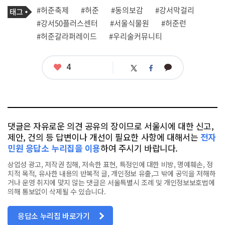
로
기
필
태
#허준축제
#허준
#동의보감
#강서막걸리
사
그
관
#강서50플러스센터
#서울식물원
#허준런
련
#허준갈라퍼레이드
#우리술커뮤니티
태
그
좋
4
카
트
페
아
카
위
이
요
오
터
스
톡
북
댓글은 자유로운 의견 공유의 장이므로 서울시에 대한 신고,
제안, 건의 등 답변이나 개선이 필요한 사항에 대해서는
전자
민원 응답소 누리집을 이용
하여 주시기 바랍니다.
상업성 광고, 저작권 침해, 저속한 표현, 특정인에 대한 비방, 명예훼손, 정
치적 목적, 유사한 내용의 반복적 글, 개인정보 유출,그 밖에 공익을 저해하
거나 운영 취지에 맞지 않는 댓글은 서울특별시 조례 및 개인정보보호법에
의해 통보없이 삭제될 수 있습니다.
응답소 누리집 바로가기