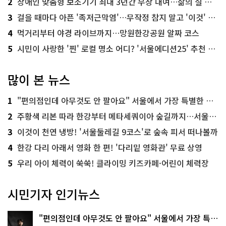
2
장애인 맞춤형 보조기기 최대 3년간 무상 대여…삶의 질 높인다
3
걸을 때마다 아픈 '족저근막염'…무작정 참지 말고 '이것' 해보세요!
4
먹거리부터 야경 라이브까지…망원한강공원 알짜 코스
5
시민이 사랑한 '찐' 로컬 명소 어디? '서울에디션25' 추천 코스
많이 본 뉴스
1
"편의점인데 아무것도 안 팔아요" 서울에서 가장 특별한 편의점의 정체
2
주황색 리본 따라 한강부터 메타세쿼이아 숲길까지…서울둘레길 15코스
3
이것이 천연 냉방! '서울둘레길 9코스'로 숲속 피서 떠나볼까
4
한강 다리 아래서 영화 한 편! '다리밑 영화관' 무료 상영
5
우리 아이 체력이 쑥쑥! 클라이밍 키즈카페·어린이 체력장
시민기자 인기뉴스
"편의점인데 아무것도 안 팔아요" 서울에서 가장 특별