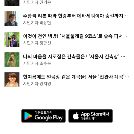
한 편의점의 정체
시민기자 권기윤
주황색 리본 따라 한강부터 메타세쿼이아 숲길까지…
서울둘레길 15코스
시민기자 박상현
이것이 천연 냉방! '서울둘레길 9코스'로 숲속 피서 떠
나볼까
시민기자 정향선
나의 마음을 사로잡은 건축물은? '서울시 건축상' 수
상작 공개!
시민기자 조수봉
한여름에도 얼음장 같은 계곡물! 서울 '진관사 계곡'이
천국이네~
시민기자 양지영
다
A
운
p
로
p
드
S
하
t