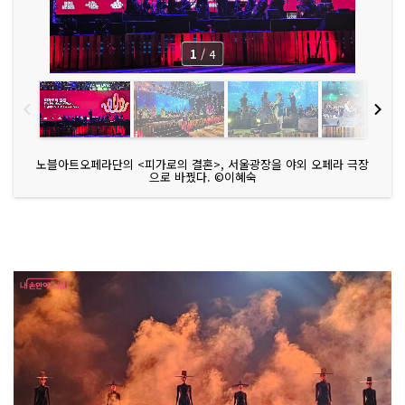
1
/
4
노블아트오페라단의 <피가로의 결혼>, 서울광장을 야외 오페라 극장
으로 바꿨다. ©이혜숙