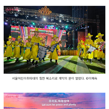
서울어린이취타대의 힘찬 북소리로 개막의 문이 열렸다. ©이혜숙