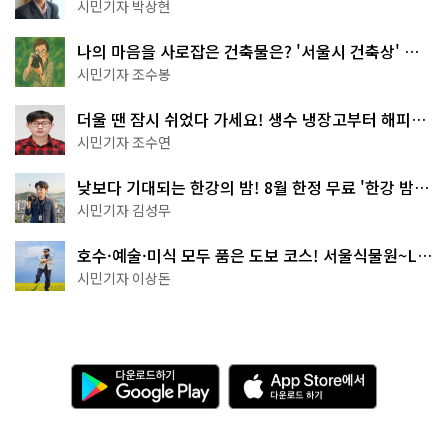
서울둘레길 15코스
시민기자 박상현
나의 마음을 사로잡은 건축물은? '서울시 건축상' 수
상작 공개!
시민기자 조수봉
더울 땐 잠시 쉬었다 가세요! 생수 냉장고부터 해피소
·무더위쉼터까지
시민기자 조수연
낮보다 기대되는 한강의 밤! 8월 한정 무료 '한강 밤
핑' 예약은?
시민기자 김성무
호수·예술·미식 모두 품은 도보 코스! 서울식물원~LG
아트센터~마곡테라스거리
시민기자 이상돈
다
A
운
p
로
p
드
S
하
t