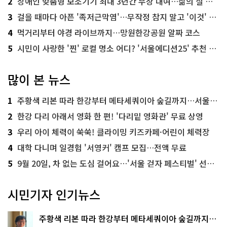
2
장애인 맞춤형 보조기기 최대 3년간 무상 대여…삶의 질 높인다
3
걸을 때마다 아픈 '족저근막염'…무작정 참지 말고 '이것' 해보세요!
4
먹거리부터 야경 라이브까지…망원한강공원 알짜 코스
5
시민이 사랑한 '찐' 로컬 명소 어디? '서울에디션25' 추천 코스
많이 본 뉴스
1
주황색 리본 따라 한강부터 메타세쿼이아 숲길까지…서울둘레길 15코스
2
한강 다리 아래서 영화 한 편! '다리밑 영화관' 무료 상영
3
우리 아이 체력이 쑥쑥! 클라이밍 키즈카페·어린이 체력장
4
대학 다니며 일경험 '서영커' 캠프 모집…전액 무료
5
9월 20일, 차 없는 도심 걸어요…'서울 걷자 페스티벌' 선착순 5천명
시민기자 인기뉴스
주황색 리본 따라 한강부터 메타세쿼이아 숲길까지…