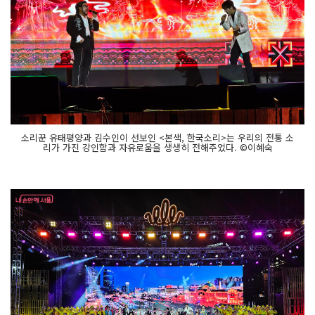
소리꾼 유태평양과 김수인이 선보인 <본색, 한국소리>는 우리의 전통 소
리가 가진 강인함과 자유로움을 생생히 전해주었다. ©이혜숙