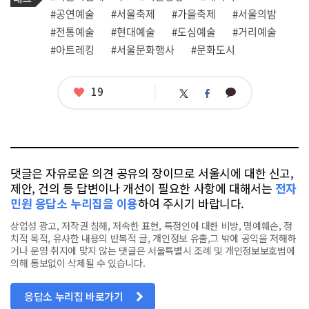
그
관
#공연예술
#서울축제
#가을축제
#서울의밤
련
#전통예술
#현대예술
#도심예술
#거리예술
태
그
#아트레킹
#서울문화행사
#문화도시
좋
19
카
트
페
아
카
위
이
요
오
터
스
톡
북
댓글은 자유로운 의견 공유의 장이므로 서울시에 대한 신고,
제안, 건의 등 답변이나 개선이 필요한 사항에 대해서는
전자
민원 응답소 누리집을 이용
하여 주시기 바랍니다.
상업성 광고, 저작권 침해, 저속한 표현, 특정인에 대한 비방, 명예훼손, 정
치적 목적, 유사한 내용의 반복적 글, 개인정보 유출,그 밖에 공익을 저해하
거나 운영 취지에 맞지 않는 댓글은 서울특별시 조례 및 개인정보보호법에
의해 통보없이 삭제될 수 있습니다.
응답소 누리집 바로가기