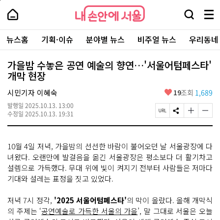
본
페
내
문
이
내
손
검
메
바
지
손
안
색
뉴
로
상
안
주
에
창
전
가
단
에
뉴스홈
기획·이슈
분야별 뉴스
비주얼 뉴스
우리동네
요
서
열
체
기
으
서
서
울
기
보
로
울
비
기
이
-
가을밤 수놓은 공연 예술의 향연…'서울어텀페스타'
스
동
서
개막 현장
바
울
로
시
가
좋
시민기자 이혜숙
19
조회
1,689
대
기
아
표
발행일
2025.10.13. 13:00
요
소
페
S
글
글
수정일
2025.10.13. 19:31
통
이
N
자
자
포
지
S
크
크
털
U
공
기
기
10월 4일 저녁, 가을밤의 선선한 바람이 불어오던 날 서울광장에 다
R
유
크
작
L
하
게
게
녀왔다. 오랜만에 발걸음을 옮긴 서울광장은 평소보다 더 활기차고
복
기
변
변
설렘으로 가득했다. 무대 위에 빛이 켜지기 전부터 사람들은 저마다
사
경
경
기대와 설레는 표정을 짓고 있었다.
하
하
기
기
저녁 7시 정각,
'2025 서울어텀페스타'
의 막이 올랐다. 올해 개막식
의 주제는 ‘
공연예술로 가득한 서울의 가을
’, 말 그대로 서울은 오늘