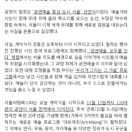
공연의 절정은
‘공연예술 중심 도시 서울’ 선언식
이었다. 예술가와
시민이 함께 무대 위에 올라 목소리를 모으는 순간, 수많은 박수와
환호 속에서, 서울이 이제 세계 무대를 향해 새로운 걸음을 내딛는다
는 사실을 온몸으로 실감했다.
사실, 개막식의 감동은 오후부터 이미 시작되고 있었다. 필자는 행사
전 진행된 시민 참여 프로그램에도 함께했다.
‘공연예술, 모두를 잇
다’ 체험
에서는 서울 지도를 배경으로 실을 이어가며 시민들의 예술
적 취향을 시각화했는데, 그 과정 자체가 공연예술의 의미와 닮아 있
었다. 또한 대형 조형물을 직접 꾸미는
‘우리가 그리는 그 가을’ 프로
그램
에서는 낯선 시민들과 함께 색을 입히며 자연스럽게 대화를 나
눴다. 예술이 단지 감상하는 것이 아니라, 우리 스스로 만들어가는
것임을 몸소 느낄 수 있었다.
서울어텀페스타는 오늘 개막식을 시작으로
11월 12일까지 110여
편의 공연이 서울 전역에서 이어진다.
추석 연휴(10월 6~8일)에는
청계천 복원 20주년을 기념해 청계1가에서 9가까지 물길을 따라 펼
쳐지는 새로운 예술 프로그램 ‘아트레킹(Artrekking)’이 펼쳐졌다.
그 외에도 연극, 무용, 음악, 거리예술 등 다양한 장르가 도시 곳곳을