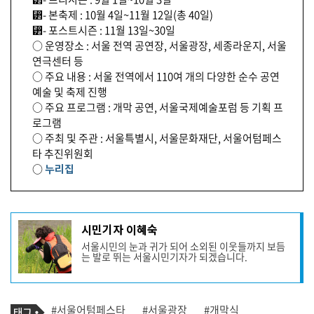
⁲- 본축제 : 10월 4일~11월 12일(총 40일)
⁲- 포스트시즌 : 11월 13일~30일
○ 운영장소 : 서울 전역 공연장, 서울광장, 세종라운지, 서울
연극센터 등
○ 주요 내용 : 서울 전역에서 110여 개의 다양한 순수 공연
예술 및 축제 진행
○ 주요 프로그램 : 개막 공연, 서울국제예술포럼 등 기획 프
로그램
○ 주최 및 주관 : 서울특별시, 서울문화재단, 서울어텀페스
타 추진위원회
○
누리집
기
시민기자 이혜숙
사
서울시민의 눈과 귀가 되어 소외된 이웃들까지 보듬
작
는 발로 뛰는 서울시민기자가 되겠습니다.
성
자
프
로
기
필
태
#서울어텀페스타
#서울광장
#개막식
사