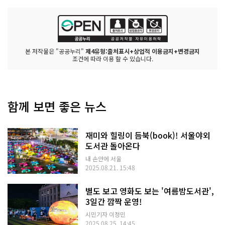
본 저작물은 "공공누리"
제4유형:출처표시+상업적 이용금지+변경금지
조건에 따라 이용 할 수 있습니다.
함께 보면 좋은 뉴스
재미와 힐링이 듬북(book)! 서울야외
도서관 돌아온다
내 손안에 서울
2025.08.21. 15:48
별도 보고 영화도 보는 '여름밤도서관',
3일간 깜짝 운영!
시민기자 이정민
2025.08.25. 14:45