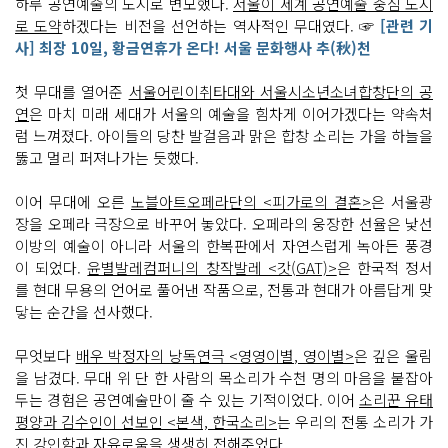
하루 공연예술의 도시로 변모했다.
서울이 세계 공연예술 중심 도시
로 도약
하겠다는 비전을 선언하는 역사적인 무대였다. ☞
[관련 기
사] 최장 10일, 황금연휴가 온다! 서울 문화행사 추(秋)천
첫 무대를 열어준
서울어린이취타대와 서울시소년소녀합창단의 공
연
은 마치 미래 세대가 서울의 예술을 힘차게 이어가겠다는 약속처
럼 느껴졌다. 아이들의 당찬 발걸음과 맑은 합창 소리는 가을 하늘을
뚫고 멀리 퍼져나가는 듯했다.
이어 무대에 오른
노블아트오페라단의 <피가로의 결혼>
은 서울광
장을 오페라 극장으로 바꾸어 놓았다. 오페라의 웅장한 선율은 낯선
이방의 예술이 아니라 서울의 한복판에서 자연스럽게 녹아든 풍경
이 되었다.
윤별발레컴퍼니의 창작발레 <갓(GAT)>
은 한국적 정서
를 현대 무용의 언어로 풀어낸 작품으로, 전통과 현대가 아름답게 맞
닿는 순간을 선사했다.
무엇보다
배우 박정자의 낭독연극 <영영이별, 영이별>
은 깊은 울림
을 남겼다. 무대 위 단 한 사람의 목소리가 수천 명의 마음을 붙잡아
두는 경험은 공연예술만이 줄 수 있는 기적이었다. 이어
소리꾼 유태
평양과 김수인이 선보인 <본색, 한국소리>
는 우리의 전통 소리가 가
진 강인함과 자유로움을 생생히 전해주었다.