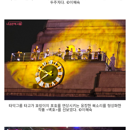
두주자다. ©이혜숙
타악그룹 타고가 호랑이의 포효를 연상시키는 웅장한 북소리를 형상화한
작품 <백호>를 선보였다. ©이혜숙