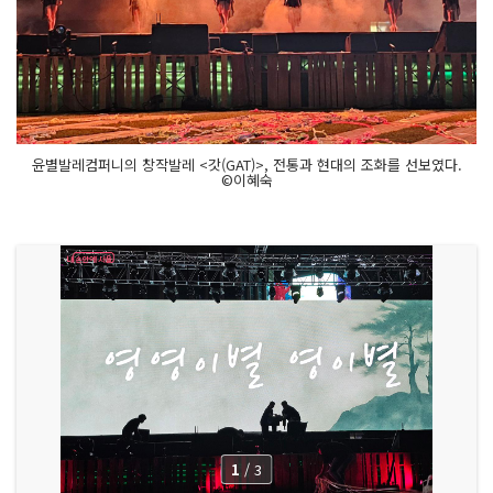
윤별발레컴퍼니의 창작발레 <갓(GAT)>, 전통과 현대의 조화를 선보였다.
©이혜숙
1
/
3