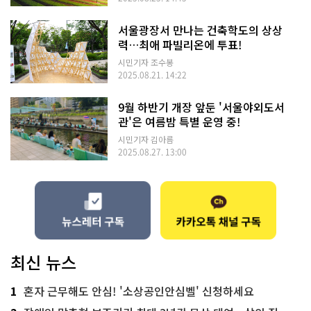
서울광장서 만나는 건축학도의 상상
력…최애 파빌리온에 투표!
시민기자 조수봉
2025.08.21. 14:22
9월 하반기 개장 앞둔 '서울야외도서
관'은 여름밤 특별 운영 중!
시민기자 김아름
2025.08.27. 13:00
최신 뉴스
1
혼자 근무해도 안심! '소상공인안심벨' 신청하세요