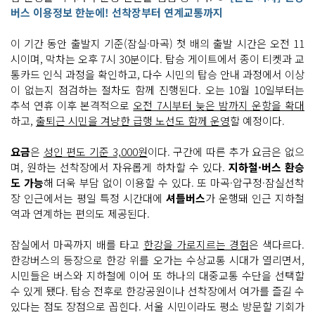
버스 이용정보 한눈에! 선착장부터 연계교통까지
이 기간 동안 출발지 기준(잠실·마곡) 첫 배의 출발 시간은 오전 11
시이며, 막차는 오후 7시 30분이다. 탑승 게이트에서 종이 티켓과 교
통카드 인식 과정을 확인하고, 다수 시민의 탑승 안내 과정에서 이상
이 없는지 점검하는 절차도 함께 진행된다. 오는 10월 10일부터는
추석 연휴 이후 본격적으로
오전 7시부터 늦은 밤까지 운항을 확대
하고,
출퇴근 시민을 겨냥한 급행 노선도 함께 운영
할 예정이다.
요금
은
성인 편도 기준 3,000원
이다. 구간에 따른 추가 요금은 없으
며, 원하는 선착장에서 자유롭게 하차할 수 있다.
지하철·버스 환승
도 가능
해 더욱 부담 없이 이용할 수 있다. 또 마곡·압구정·잠실선착
장 인근에서는 평일 특정 시간대에
셔틀버스
가 운행돼 인근 지하철
역과 연계하는 편의도 제공된다.
잠실에서 마곡까지 배를 타고
한강을 가로지르는 경험
은 색다르다.
한강버스의 등장으로 한강 위를 오가는 수상교통 시대가 열리면서,
시민들은 버스와 지하철에 이어 또 하나의 대중교통 수단을 선택할
수 있게 됐다. 탑승 전후로 한강공원이나 선착장에서 여가를 즐길 수
있다는 점도 장점으로 꼽힌다. 서울 시민이라도 평소 방문할 기회가