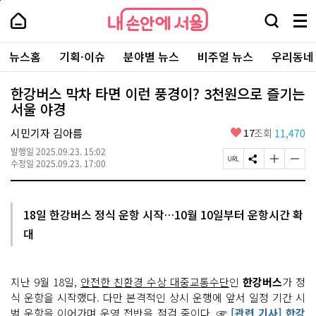
본
페
내
문
이
내
손
검
메
바
지
손
안
색
뉴
로
상
안
주
에
창
전
가
단
에
뉴스홈
기획·이슈
분야별 뉴스
비주얼 뉴스
우리동네
요
서
열
체
기
으
서
서
울
기
보
로
울
비
기
이
-
한강버스 막차 타면 이런 풍경이? 3천원으로 즐기는
스
동
서
서울 야경
바
울
로
시
가
좋
시민기자 김아름
17
조회
11,470
대
기
아
표
발행일
2025.09.23. 15:02
요
소
페
S
글
글
수정일
2025.09.23. 17:00
통
이
N
자
자
포
지
S
크
크
털
U
공
기
기
R
유
크
작
18일 한강버스 정식 운항 시작…10월 10일부터 운항시간 확
L
하
게
게
대
복
기
변
변
사
경
경
하
하
기
기
지난 9월 18일,
안전한 친환경 수상 대중교통수단
인
한강버스
가 정
식 운항을 시작했다. 다만 본격적인 상시 운행에 앞서 일정 기간 시
범 운항을 이어가며 운영 전반을 점검 중이다. ☞
[관련 기사] 한강