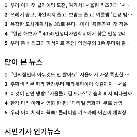
1
우리 아이 첫 클라이밍 도전, 여기서! 서울형 키즈카페 '서울가족플라자점'
2
쓰레기 줍고, 마일리지 줍고, 보람도 줍고! 여름밤 '한강 밤마실 줍깅'
3
복잡한 도시계획시설 3D로 본다…미아 '층층공원' 첫 적용
4
“일단 해보자!” 4050 인생디자인학교에서 찾은 인생 2막
5
우리 동네 최고의 피서지로 추천! 양천구의 3色 무더위 탈출 명소
많이 본 뉴스
1
"편의점인데 아무것도 안 팔아요" 서울에서 가장 특별한 편의점의 정체
2
주황색 리본 따라 한강부터 메타세쿼이아 숲길까지…서울둘레길 15코스
3
이것이 천연 냉방! '서울둘레길 9코스'로 숲속 피서 떠나볼까
4
한강 다리 아래서 영화 한 편! '다리밑 영화관' 무료 상영
5
우리 아이 체력이 쑥쑥! 클라이밍 키즈카페·어린이 체력장
시민기자 인기뉴스