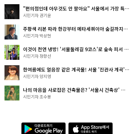
"편의점인데 아무것도 안 팔아요" 서울에서 가장 특별
한 편의점의 정체
시민기자 권기윤
주황색 리본 따라 한강부터 메타세쿼이아 숲길까지…
서울둘레길 15코스
시민기자 박상현
이것이 천연 냉방! '서울둘레길 9코스'로 숲속 피서 떠
나볼까
시민기자 정향선
한여름에도 얼음장 같은 계곡물! 서울 '진관사 계곡'이
천국이네~
시민기자 양지영
나의 마음을 사로잡은 건축물은? '서울시 건축상' 수
상작 공개!
시민기자 조수봉
다
A
운
p