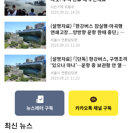
시민기자 최용수
2025.09.22. 14:35
(설명자료) ｢한강버스 잠실행·마곡행
연쇄고장...양방향 운항 한때 중단｣ 관
련
서울시 언론담당관
2025.09.23. 11:30
[설명자료] ｢[단독] 한강버스, 구명조끼
‘있으나 마나’…운항 중 보관함 안 열렸
다｣ 관련
서울시 언론담당관
2025.09.23. 11:22
최신 뉴스