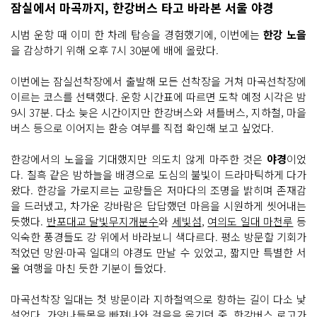
잠실에서 마곡까지, 한강버스 타고 바라본 서울 야경
시범 운항 때 이미 한 차례 탑승을 경험했기에, 이번에는
한강 노을
을 감상하기 위해 오후 7시 30분에 배에 올랐다.
이번에는 잠실선착장에서 출발해 모든 선착장을 거쳐 마곡선착장에
이르는 코스를 선택했다. 운항 시간표에 따르면 도착 예정 시각은 밤
9시 37분. 다소 늦은 시간이지만 한강버스와 셔틀버스, 지하철, 마을
버스 등으로 이어지는 환승 여부를 직접 확인해 보고 싶었다.
한강에서의 노을을 기대했지만 의도치 않게 마주한 것은
야경
이었
다. 칠흑 같은 밤하늘을 배경으로 도심의 불빛이 드라마틱하게 다가
왔다. 한강을 가로지르는 교량들은 저마다의 조명을 밝히며 존재감
을 드러냈고, 차가운 강바람은 답답했던 마음을 시원하게 씻어내는
듯했다.
반포대교 달빛무지개분수
와
세빛섬
,
여의도 일대 마천루
등
익숙한 풍경들도 강 위에서 바라보니 색다르다. 평소 방문할 기회가
적었던 망원·마곡 일대의 야경도 만날 수 있었고, 짧지만 특별한 서
울 여행을 마친 듯한 기분이 들었다.
마곡선착장 일대는 첫 방문이라 지하철역으로 향하는 길이 다소 낯
설었다. 가양나들목을 빠져나와 걸음을 옮기던 중, 한강버스 로고가