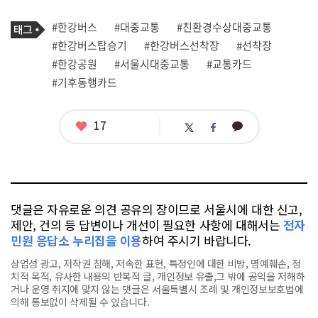
프
로
기
필
태
#한강버스
#대중교통
#친환경수상대중교통
사
그
관
#한강버스탑승기
#한강버스선착장
#선착장
련
#한강공원
#서울시대중교통
#교통카드
태
그
#기후동행카드
좋
17
카
트
페
아
카
위
이
요
오
터
스
톡
북
댓글은 자유로운 의견 공유의 장이므로 서울시에 대한 신고,
제안, 건의 등 답변이나 개선이 필요한 사항에 대해서는
전자
민원 응답소 누리집을 이용
하여 주시기 바랍니다.
상업성 광고, 저작권 침해, 저속한 표현, 특정인에 대한 비방, 명예훼손, 정
치적 목적, 유사한 내용의 반복적 글, 개인정보 유출,그 밖에 공익을 저해하
거나 운영 취지에 맞지 않는 댓글은 서울특별시 조례 및 개인정보보호법에
의해 통보없이 삭제될 수 있습니다.