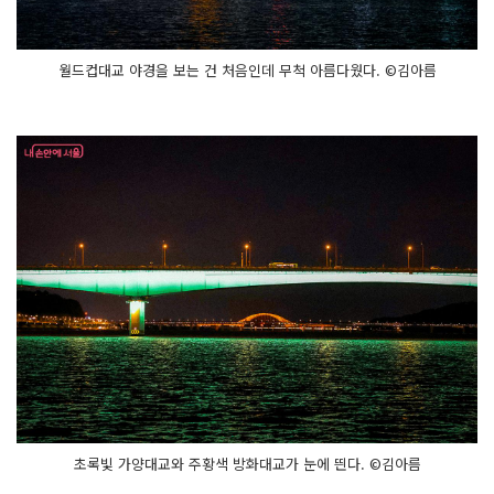
월드컵대교 야경을 보는 건 처음인데 무척 아름다웠다. ©김아름
초록빛 가양대교와 주황색 방화대교가 눈에 띈다. ©김아름