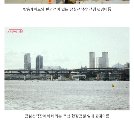
탑승게이트와 편의점이 있는 잠실선착장 전경 ©김아름
잠실선착장에서 바라본 뚝섬 한강공원 일대 ©김아름