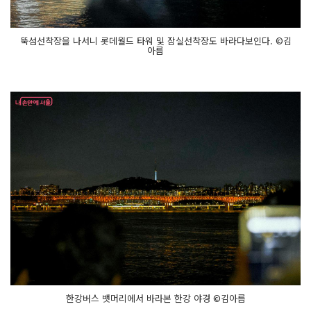
뚝섬선착장을 나서니 롯데월드 타워 및 잠실선착장도 바라다보인다. ©김
아름
한강버스 뱃머리에서 바라본 한강 야경 ©김아름