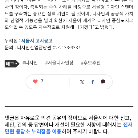
사의 장이자, 축적되는 수여 사례를 바탕으로 서울형 디자인 스탠더
드를 구축하는 중요한 정책 기반이 될 것이며, 디자인의 공공적 가치
와 산업적 가능성을 널리 확산해 서울이 세계적 디자인 중심도시로
도약할 수 있도록 지속적으로 지원해 나가겠다”고 밝혔다.
누리집 :
서울시 고시공고
문의 : 디자인산업담당관 02-2133-9337
기
태
#디자인
#서울디자인상
#후보추천
사
그
관
련
태
좋
7
카
트
페
그
아
카
위
이
요
오
터
스
톡
북
댓글은 자유로운 의견 공유의 장이므로 서울시에 대한 신고,
제안, 건의 등 답변이나 개선이 필요한 사항에 대해서는
전자
민원 응답소 누리집을 이용
하여 주시기 바랍니다.