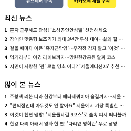
최신 뉴스
1
혼자 근무해도 안심! '소상공인안심벨' 신청하세요
2
장애인 맞춤형 보조기기 최대 3년간 무상 대여…삶의 질 높인다
3
걸을 때마다 아픈 '족저근막염'…무작정 참지 말고 '이것' 해보세요!
4
먹거리부터 야경 라이브까지…망원한강공원 알짜 코스
5
시민이 사랑한 '찐' 로컬 명소 어디? '서울에디션25' 추천 코스
많이 본 뉴스
1
주황색 리본 따라 한강부터 메타세쿼이아 숲길까지…서울둘레길 15코스
2
"편의점인데 아무것도 안 팔아요" 서울에서 가장 특별한 편의점의 정체
3
이것이 천연 냉방! '서울둘레길 9코스'로 숲속 피서 떠나볼까
4
한강 다리 아래서 영화 한 편! '다리밑 영화관' 무료 상영