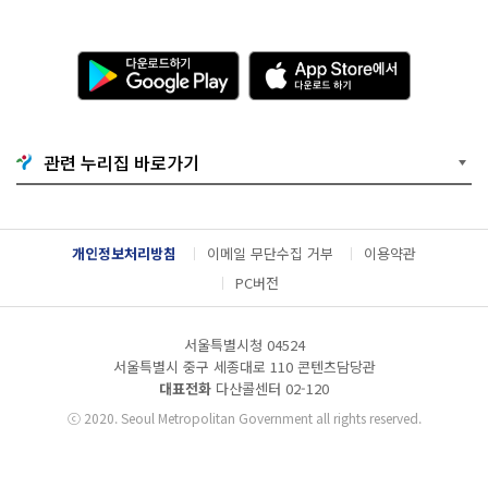
다
A
운
p
로
p
드
S
하
t
기
o
관련 누리집 바로가기
G
r
o
e
o
에
g
서
l
다
개인정보처리방침
이메일 무단수집 거부
이용약관
e
운
P
로
PC버전
l
드
a
하
y
기
서울특별시청 04524
서울특별시 중구 세종대로 110 콘텐츠담당관
대표전화
다산콜센터
02-120
ⓒ
2020. Seoul Metropolitan Government all rights reserved.