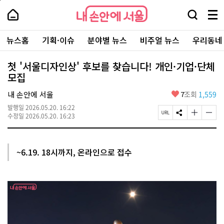
본
페
내
문
이
내
손
검
메
바
지
손
안
색
뉴
로
상
안
주
에
창
전
가
단
에
뉴스홈
기획·이슈
분야별 뉴스
비주얼 뉴스
우리동네
요
서
열
체
기
으
서
서
울
기
보
로
울
비
기
이
-
첫 '서울디자인상' 후보를 찾습니다! 개인·기업·단체
스
동
서
모집
바
울
로
시
가
좋
내 손안에 서울
7
조회
1,559
대
기
아
표
발행일
2026.05.20. 16:22
요
소
페
S
글
글
수정일
2026.05.20. 16:23
통
이
N
자
자
포
지
S
크
크
털
U
공
기
기
R
유
크
작
~6.19. 18시까지, 온라인으로 접수
L
하
게
게
복
기
변
변
사
경
경
하
하
기
기