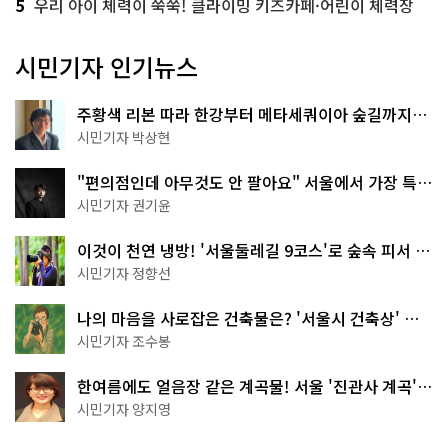
5
우리 아이 체력이 쑥쑥! 클라이밍 키즈카페·어린이 체력장
시민기자 인기뉴스
주황색 리본 따라 한강부터 메타세쿼이아 숲길까지…
서울둘레길 15코스
시민기자 박상현
"편의점인데 아무것도 안 팔아요" 서울에서 가장 특별
한 편의점의 정체
시민기자 권기윤
이것이 천연 냉방! '서울둘레길 9코스'로 숲속 피서 떠
나볼까
시민기자 정향선
나의 마음을 사로잡은 건축물은? '서울시 건축상' 수
상작 공개!
시민기자 조수봉
한여름에도 얼음장 같은 계곡물! 서울 '진관사 계곡'이
천국이네~
시민기자 양지영