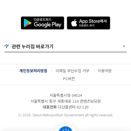
다
A
운
p
로
p
드
S
하
t
기
o
관련 누리집 바로가기
G
r
o
e
o
에
g
서
l
다
개인정보처리방침
이메일 무단수집 거부
이용약관
e
운
P
로
PC버전
l
드
a
하
y
기
서울특별시청 04524
서울특별시 중구 세종대로 110 콘텐츠담당관
대표전화
다산콜센터
02-120
ⓒ
2020. Seoul Metropolitan Government all rights reserved.