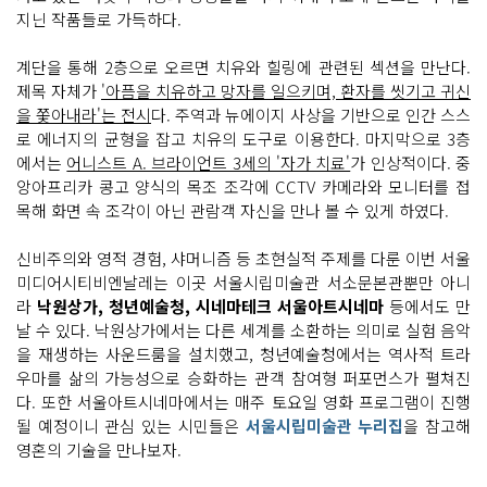
지닌 작품들로 가득하다.
계단을 통해 2층으로 오르면 치유와 힐링에 관련된 섹션을 만난다.
제목 자체가
'아픔을 치유하고 망자를 일으키며, 환자를 씻기고 귀신
을 쫓아내라'는 전시
다. 주역과 뉴에이지 사상을 기반으로 인간 스스
로 에너지의 균형을 잡고 치유의 도구로 이용한다. 마지막으로 3층
에서는
어니스트 A. 브라이언트 3세의 '자가 치료'
가 인상적이다. 중
앙아프리카 콩고 양식의 목조 조각에 CCTV 카메라와 모니터를 접
목해 화면 속 조각이 아닌 관람객 자신을 만나 볼 수 있게 하였다.
신비주의와 영적 경험, 샤머니즘 등 초현실적 주제를 다룬 이번 서울
미디어시티비엔날레는 이곳 서울시립미술관 서소문본관뿐만 아니
라
낙원상가, 청년예술청, 시네마테크 서울아트시네마
등에서도 만
날 수 있다. 낙원상가에서는 다른 세계를 소환하는 의미로 실험 음악
을 재생하는 사운드룸을 설치했고, 청년예술청에서는 역사적 트라
우마를 삶의 가능성으로 승화하는 관객 참여형 퍼포먼스가 펼쳐진
다. 또한 서울아트시네마에서는 매주 토요일 영화 프로그램이 진행
될 예정이니 관심 있는 시민들은
서울시립미술관 누리집
을 참고해
영혼의 기술을 만나보자.