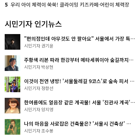
5
우리 아이 체력이 쑥쑥! 클라이밍 키즈카페·어린이 체력장
시민기자 인기뉴스
"편의점인데 아무것도 안 팔아요" 서울에서 가장 특별
한 편의점의 정체
시민기자 권기윤
주황색 리본 따라 한강부터 메타세쿼이아 숲길까지…
서울둘레길 15코스
시민기자 박상현
이것이 천연 냉방! '서울둘레길 9코스'로 숲속 피서 떠
나볼까
시민기자 정향선
한여름에도 얼음장 같은 계곡물! 서울 '진관사 계곡'이
천국이네~
시민기자 양지영
나의 마음을 사로잡은 건축물은? '서울시 건축상' 수
상작 공개!
시민기자 조수봉