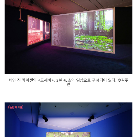
제인 진 카이젠의 <도깨비>. 3분 45초의 영상으로 구성되어 있다. ©김주
연