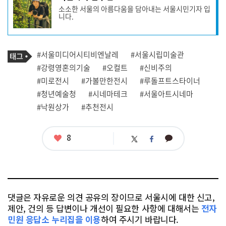
사
소소한 서울의 아름다움을 담아내는 서울시민기자 입
작
니다.
성
자
프
로
기
필
태
#서울미디어시티비엔날레
#서울시립미술관
사
그
관
#강령영혼의기술
#오컬트
#신비주의
련
#미로전시
#가볼만한전시
#루돌프트스타이너
태
그
#청년예술청
#시네마테크
#서울아트시네마
#낙원상가
#추천전시
좋
8
카
트
페
아
카
위
이
요
오
터
스
톡
북
댓글은 자유로운 의견 공유의 장이므로 서울시에 대한 신고,
제안, 건의 등 답변이나 개선이 필요한 사항에 대해서는
전자
민원 응답소 누리집을 이용
하여 주시기 바랍니다.