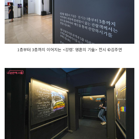
1층부터 3층까지 이어지는 <강령: 영혼의 기술> 전시 ©김주연