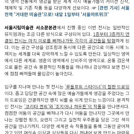
의 영적 전통에서 영감을 받은 세계 각지 예술가들의 커미션 신작,
재제작 및 기존 작품 등을 다양하게 선보이다. ☞
[관련 기사] 서울
전역 '거대한 미술관'으로! 내달 1일부터 '서울아트위크'
서울시립미술관 서소문본관
에서 진행 중인 이번 전시는 일반적인
뮤지엄과는 조금 다른 방식으로 구성되어 있다.
1층부터 3층까지 연
결된 전시는 마치 미로를 빠져나가듯 각각의 공간들을 탐험
하게 된
다. 이는 공간 구성을 강조함과 동시에 다른 공간으로 이동 시에 느
껴지는 세계를 더욱 강력하게 느낄 수 있도록 만든다. 일상적인 영역
에서 다른 세계로. 영혼의 영역에서 신비주의 영역으로. 온통 검은색
으로 물든 공간 속 몽환적인 작품들을 하나하나 감상하다 보면 전시
에 점점 빠져들며 몰입감이 높아진다.
입구를 지나며 만나는 첫 전시는
'루돌프트 스타이너'의 철판 드로잉
이다. 좁고 답답한 공간 속에 많은 예술가들에게 영감을 주었다는 그
의 드로잉은 간결하지만 왠지 뇌를 숨 쉬게 만드는 느낌이다. 본격적
인 전시는
'코리타 켄트'와 '조지아나 하우튼'의 작품
을 만나면서다.
컴컴한 어둠의 공간을 빠져나가 다시 어둠을 만나지만 그곳에서 만
나는 강렬한 핑크, 오렌지 그리고 실천적 우주론을 담은 그린 색의
공간을 만나기까지. 다양한 세계관 속 작품들을 통해 그동안 굳어져
가고 있던 머릿속 이상과 상상들을 다시 꺼내어 보게 만드는 마력을