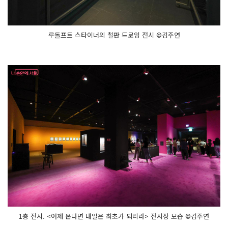
루돌프트 스타이너의 철판 드로잉 전시 ©김주연
1층 전시. <어제 온다면 내일은 최초가 되리라> 전시장 모습 ©김주연