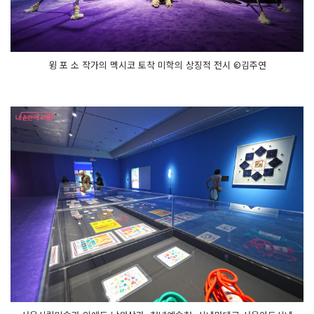
윙 포 소 작가의 멕시코 토착 미학의 상징적 전시 ©김주연