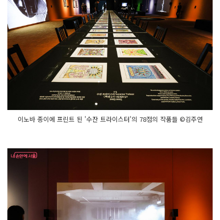
이노바 종이에 프린트 된 '수잔 트라이스터'의 78점의 작품들 ©김주연