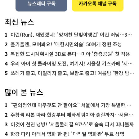
최신 뉴스
1
이런(Run), 재밌겠네! '양재천 달빛야행런' 야간 러닝…300명 모집
2
올가을엔, 모여봐요! '매헌시민의숲' 50여개 정원 조성
3
복잡한 도시계획시설 3D로 본다…미아 '층층공원' 첫 적용
4
우리 아이 첫 클라이밍 도전, 여기서! 서울형 키즈카페 '서울가족플라자점'
5
쓰레기 줍고, 마일리지 줍고, 보람도 줍고! 여름밤 '한강 밤마실 줍깅'
많이 본 뉴스
1
"편의점인데 아무것도 안 팔아요" 서울에서 가장 특별한 편의점의 정체
2
주황색 리본 따라 한강부터 메타세쿼이아 숲길까지…서울둘레길 15코스
3
이것이 천연 냉방! '서울둘레길 9코스'로 숲속 피서 떠나볼까
4
한강 다리 아래서 영화 한 편! '다리밑 영화관' 무료 상영