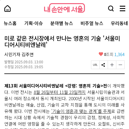
본
페
내
문
이
내
손
검
메
바
지
손
안
색
뉴
로
상
안
주
에
창
전
가
단
에
뉴스홈
기획·이슈
분야별 뉴스
비주얼 뉴스
우리동네
요
서
열
체
기
으
서
서
울
기
보
로
울
비
기
이
-
미로 같은 전시장에서 만나는 영혼의 기술 '서울미
스
동
서
디어시티비엔날레'
바
울
로
시
가
좋
시민기자 김주연
8
조회
1,364
대
기
아
표
발행일
2025.09.03. 13:00
요
소
페
S
글
글
수정일
2025.09.03. 19:05
통
이
N
자
자
포
지
S
크
크
털
U
공
기
기
제13회 서울미디어시티비엔날레 <강령: 영혼의 기술>전
이 개막했
R
유
크
작
L
하
게
게
다. 이번 전시는
8월 26일부터 11월 23일까지
서울시립미술관과 서
복
기
변
변
울시 여러 장소에서 동시 개최된다. 2000년 시작된 서울미디어시티
사
경
경
비엔날레는 예술, 산업, 기술의 교차 지점을 통해 도시의 미래를 사
하
하
기
기
유해 왔다. 이번 전시에는
'기술이 영혼과 맺는 관계'를 주제
로 급변
하는 시대 상황 속에서 기술적 경험이 우리의 감정, 정체성, 사회적
연결에 어떤 영향을 줄 수 있는지 생각하게 만든다. 오컬트, 신비주