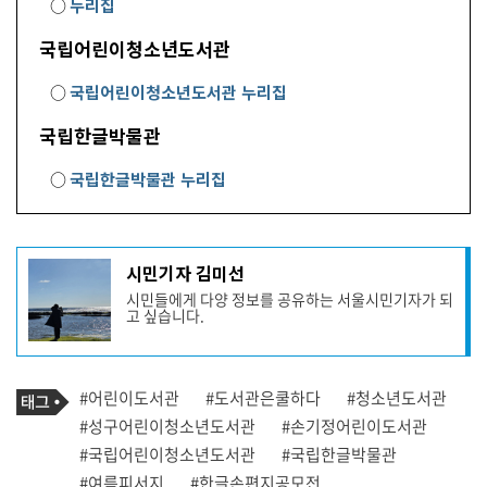
○
누리집
국립어린이청소년도서관
○
국립어린이청소년도서관 누리집
국립한글박물관
○
국립한글박물관 누리집
기
시민기자 김미선
사
시민들에게 다양 정보를 공유하는 서울시민기자가 되
작
고 싶습니다.
성
자
프
로
기
필
태
#어린이도서관
#도서관은쿨하다
#청소년도서관
사
그
관
#성구어린이청소년도서관
#손기정어린이도서관
련
#국립어린이청소년도서관
#국립한글박물관
태
그
#여름피서지
#한글손편지공모전