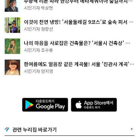
주황색 리본 따라 한강부터 메타세쿼이아 숲길까지…
서울둘레길 15코스
시민기자 박상현
이것이 천연 냉방! '서울둘레길 9코스'로 숲속 피서 떠
나볼까
시민기자 정향선
나의 마음을 사로잡은 건축물은? '서울시 건축상' 수
상작 공개!
시민기자 조수봉
한여름에도 얼음장 같은 계곡물! 서울 '진관사 계곡'이
천국이네~
시민기자 양지영
다
A
운
p
로
p
드
S
하
t
기
o
관련 누리집 바로가기
G
r
o
e