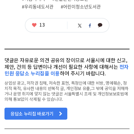
#우리동네도서관
#어린이청소년도서관
좋
13
카
트
페
아
카
위
이
요
오
터
스
톡
북
댓글은 자유로운 의견 공유의 장이므로 서울시에 대한 신고,
제안, 건의 등 답변이나 개선이 필요한 사항에 대해서는
전자
민원 응답소 누리집을 이용
하여 주시기 바랍니다.
상업성 광고, 저작권 침해, 저속한 표현, 특정인에 대한 비방, 명예훼손, 정
치적 목적, 유사한 내용의 반복적 글, 개인정보 유출,그 밖에 공익을 저해하
거나 운영 취지에 맞지 않는 댓글은 서울특별시 조례 및 개인정보보호법에
의해 통보없이 삭제될 수 있습니다.
응답소 누리집 바로가기