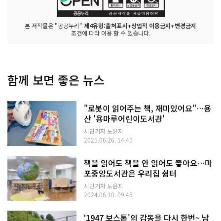
본 저작물은 "공공누리"
제4유형:출처표시+상업적 이용금지+변경금지
조건에 따라 이용 할 수 있습니다.
함께 보면 좋은 뉴스
"로봇이 읽어주는 책, 재미있어요"…용
산 '용마루어린이도서관'
시민기자 노윤지
2025.06.26. 14:45
책을 읽어도 책을 안 읽어도 좋아요…마
포중앙도서관은 우리집 쉼터
시민기자 노윤지
2024.06.10. 09:45
'1947 보스톤'의 감동을 다시 한번~ 남