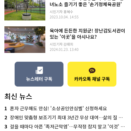
녀노소 즐기기 좋은 '손기정체육공원'
시민기자 홍혜수
2023.10.04. 14:55
육아에 든든한 지원군! 장난감도서관이
있는 '이곳'을 아시나요?
시민기자 김태희
2024.01.23. 13:40
최신 뉴스
1
혼자 근무해도 안심! '소상공인안심벨' 신청하세요
2
장애인 맞춤형 보조기기 최대 3년간 무상 대여…삶의 질 높인다
3
걸을 때마다 아픈 '족저근막염'…무작정 참지 말고 '이것' 해보세요!