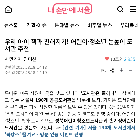
본
페
내
문
이
내
손
검
메
바
지
손
안
색
뉴
로
상
안
주
에
창
전
가
단
에
뉴스홈
기획·이슈
분야별 뉴스
비주얼 뉴스
우리동네
요
서
열
체
기
으
서
서
울
기
보
로
울
비
기
이
-
우리 아이 책과 친해지기! 어린이·청소년 눈높이 도
스
동
서
서관 추천
바
울
로
시
가
좋
시민기자 김미선
13
조회
2,935
대
기
아
표
발행일
2025.08.18. 14:18
요
소
페
S
글
글
수정일
2025.08.18. 14:19
통
이
N
자
자
포
지
S
크
크
털
U
공
기
기
무더운 여름 시원한 곳을 찾고 있다면
‘도서관은 쿨하다’
에 참여하
R
유
크
작
L
하
게
게
고 있는
서울시 190개 공공도서관
을 방문해 보자. 가까운 도서관에
복
기
변
변
서 무더위를 피해 시원한 여름을 보낼 수 있을 것이다.
8월 31일까지
사
경
경
‘우리 도서관이 제일 쿨해!’ 방문 인증 이벤트
도 진행 중이다. 어린이
하
하
기
기
·청소년 특화 도서관으로
성북어린이청소년도서관
과
손기정어린이
도서관
을 방문해 보았다. ☞
[관련 기사] 서울 190개 도서관에서
'북캉스' 즐겨요…방문 인증 이벤트 진행