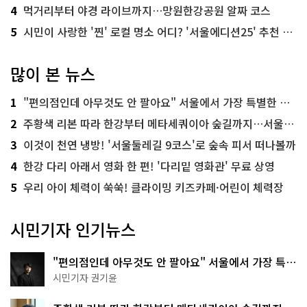
4
먹거리부터 야경 라이브까지…망원한강공원 알짜 코스
5
시민이 사랑한 '찐' 로컬 명소 어디? '서울에디션25' 추천 코스
많이 본 뉴스
1
"편의점인데 아무것도 안 팔아요" 서울에서 가장 특별한 편의점의 정체
2
주황색 리본 따라 한강부터 메타세쿼이아 숲길까지…서울둘레길 15코스
3
이것이 천연 냉방! '서울둘레길 9코스'로 숲속 피서 떠나볼까
4
한강 다리 아래서 영화 한 편! '다리밑 영화관' 무료 상영
5
우리 아이 체력이 쑥쑥! 클라이밍 키즈카페·어린이 체력장
시민기자 인기뉴스
"편의점인데 아무것도 안 팔아요" 서울에서 가장 특별
한 편의점의 정체
시민기자 권기윤