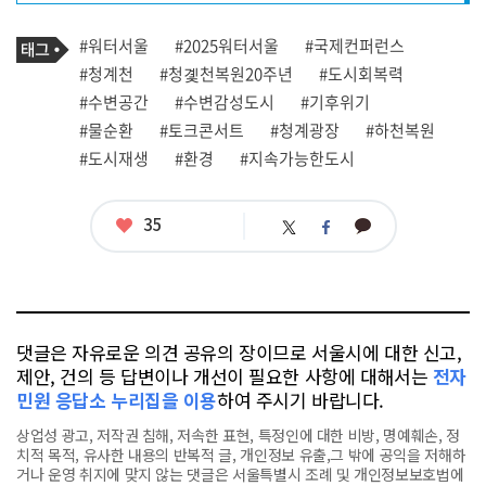
프
로
기
필
태
#워터서울
#2025워터서울
#국제컨퍼런스
사
그
관
#청계천
#청곛천복원20주년
#도시회복력
련
#수변공간
#수변감성도시
#기후위기
태
그
#물순환
#토크콘서트
#청계광장
#하천복원
#도시재생
#환경
#지속가능한도시
좋
35
카
트
페
아
카
위
이
요
오
터
스
톡
북
댓글은 자유로운 의견 공유의 장이므로 서울시에 대한 신고,
제안, 건의 등 답변이나 개선이 필요한 사항에 대해서는
전자
민원 응답소 누리집을 이용
하여 주시기 바랍니다.
상업성 광고, 저작권 침해, 저속한 표현, 특정인에 대한 비방, 명예훼손, 정
치적 목적, 유사한 내용의 반복적 글, 개인정보 유출,그 밖에 공익을 저해하
거나 운영 취지에 맞지 않는 댓글은 서울특별시 조례 및 개인정보보호법에