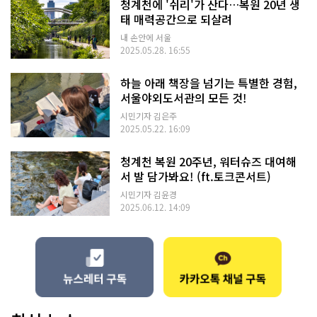
청계천에 '쉬리'가 산다…복원 20년 생
태 매력공간으로 되살려
내 손안에 서울
2025.05.28. 16:55
하늘 아래 책장을 넘기는 특별한 경험,
서울야외도서관의 모든 것!
시민기자 김은주
2025.05.22. 16:09
청계천 복원 20주년, 워터슈즈 대여해
서 발 담가봐요! (ft.토크콘서트)
시민기자 김윤경
2025.06.12. 14:09