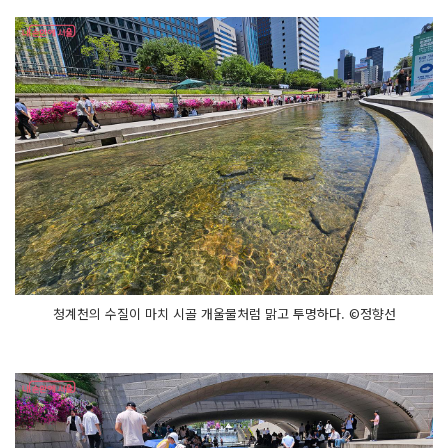
청계천의 수질이 마치 시골 개울물처럼 맑고 투명하다. ©정향선