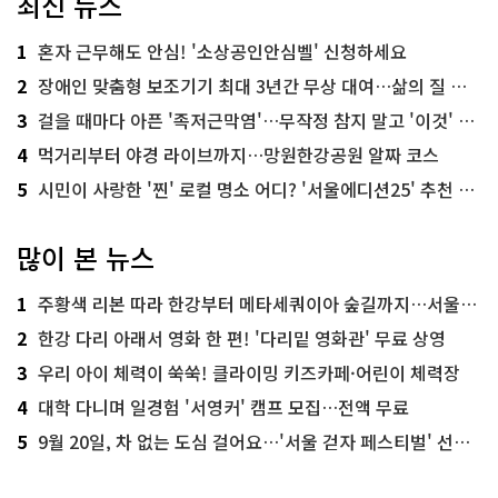
최신 뉴스
1
혼자 근무해도 안심! '소상공인안심벨' 신청하세요
2
장애인 맞춤형 보조기기 최대 3년간 무상 대여…삶의 질 높인다
3
걸을 때마다 아픈 '족저근막염'…무작정 참지 말고 '이것' 해보세요!
4
먹거리부터 야경 라이브까지…망원한강공원 알짜 코스
5
시민이 사랑한 '찐' 로컬 명소 어디? '서울에디션25' 추천 코스
많이 본 뉴스
1
주황색 리본 따라 한강부터 메타세쿼이아 숲길까지…서울둘레길 15코스
2
한강 다리 아래서 영화 한 편! '다리밑 영화관' 무료 상영
3
우리 아이 체력이 쑥쑥! 클라이밍 키즈카페·어린이 체력장
4
대학 다니며 일경험 '서영커' 캠프 모집…전액 무료
5
9월 20일, 차 없는 도심 걸어요…'서울 걷자 페스티벌' 선착순 5천명