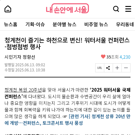
본
페
내
문
이
내
손
검
메
바
지
손
안
색
뉴
로
상
안
주
에
창
전
가
단
에
뉴스홈
기획·이슈
분야별 뉴스
비주얼 뉴스
우리동네
요
서
열
체
기
으
서
서
울
기
보
로
울
비
기
이
-
청계천이 즐기는 하천으로 변신! 워터서울 컨퍼런스
스
동
서
·첨벙첨벙 행사
바
울
로
시
가
좋
시민기자 정향선
35
조회
4,230
대
기
아
표
발행일
2025.06.13. 09:02
요
소
페
S
글
글
수정일
2025.06.13. 10:38
통
이
N
자
자
포
지
S
크
크
털
U
공
기
기
청계천 복원 20주년
을 맞아 서울시가 마련한
‘2025 워터서울 국제
R
유
크
작
L
하
게
게
컨퍼런스’
에 다녀왔다. 도시의 물순환과 수변공간이 우리 삶에 얼마
복
기
변
변
나 중요한 영향을 미치는지 그리고 기후위기 시대에 도시가 어떻게
사
경
경
물과 함께 회복력을 키워 나가야 하는지에 대한 깊이 있는 논의를 들
하
하
기
기
으며 많은 생각을 하게 되었다. ☞
[관련 기사] 청계천 상류 20년 만
에 개방…컨퍼런스, 토크콘서트 행사 풍성