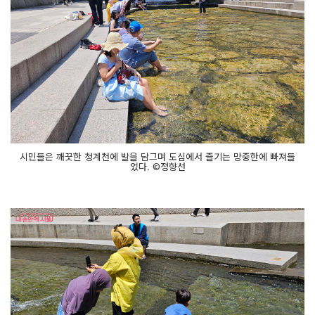
시민들은 깨끗한 청계천에 발을 담그며 도심에서 즐기는 망중한에 빠져들
었다. ©정향선