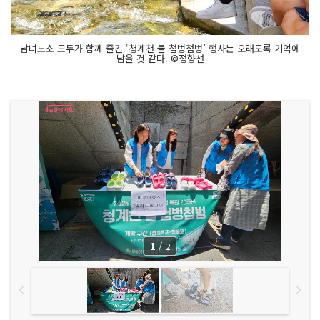
남녀노소 모두가 함께 즐긴 ‘청계천 물 첨벙첨벙’ 행사는 오래도록 기억에
남을 것 같다. ©정향선
1
/
2