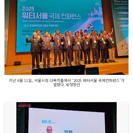
지난 6월 11일, 서울시청 다목적홀에서 ‘2025 워터서울 국제컨퍼런스’가
열렸다. ©정향선