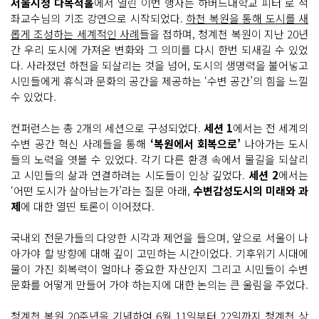
서울시청 다목적홀
에서 열린 이번 행사는 하버드대학교 피터 로 석
좌교수님의 기조 강연으로 시작되었다.
하천 복원을 통해 도시를 새
롭게 조성하는 세계적인 사례
들을 접하며, 청계천 복원이 지난 20년
간 우리 도시에 가져온 변화와 그 의미를 다시 한번 되새길 수 있었
다. 사라졌던 하천을 되살리는 것을 넘어, 도시의 생명력을 불어넣고
시민들에게 휴식과 문화의 공간을 제공하는 ‘수변 공간’의 힘을 느낄
수 있었다.
컨퍼런스는 총 2개의 세션으로 구성되었다.
세션 1
에서는 전 세계의
수변 공간 혁신 사례들을 통해
‘복원에서 회복으로’
나아가는 도시
들의 노력을 엿볼 수 있었다. 각기 다른 환경 속에서 물길을 되살리
고 시민들의 삶과 연결하려는 시도들이 인상 깊었다.
세션 2
에서는
‘어떤 도시가 살아남는가’라는 질문 아래,
수변감성도시의 미래와 과
제
에 대한 열띤 토론이 이어졌다.
국내외 전문가들의 다양한 시각과 제언을 들으며, 앞으로 서울이 나
아가야 할 방향에 대해 깊이 고민하는 시간이었다. 기후위기 시대에
물이 가진 회복력이 얼마나 중요한 자산인지 그리고 시민들이 수변
문화를 어떻게 만들어 가야 하는지에 대한 논의는 큰 울림을 주었다.
청계천 복원 20주년을 기념하여 6월 11일부터 22일까지 청계천 상