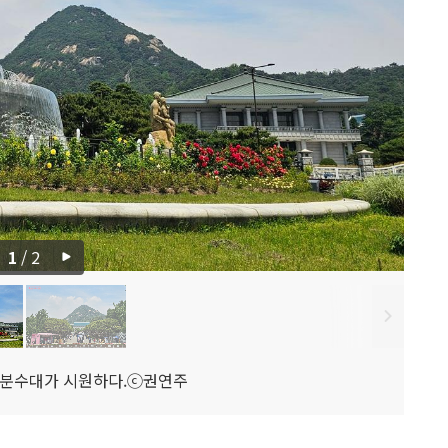
1
/
2
분수대가 시원하다.ⓒ권연주