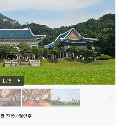
1
/
5
본관 전경ⓒ권연주