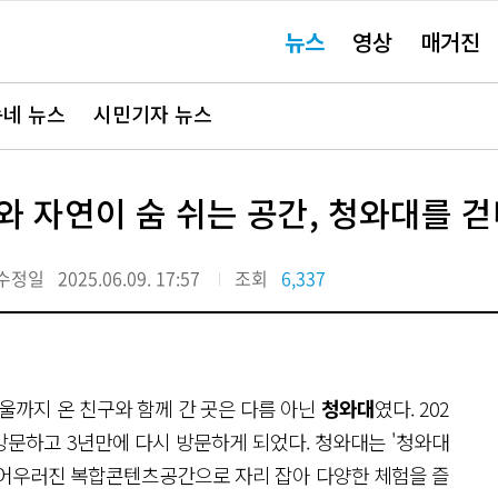
주
뉴스
영상
매거진
요
서
비
스
바
네 뉴스
시민기자 뉴스
로
가
기"
와 자연이 숨 쉬는 공간, 청와대를 
수정일
2025.06.09. 17:57
조회
6,337
울까지 온 친구와 함께 간 곳은 다름 아닌
청와대
였다. 202
 방문하고 3년만에 다시 방문하게 되었다. 청와대는 '청와대
가 어우러진 복합콘텐츠공간으로 자리 잡아 다양한 체험을 즐