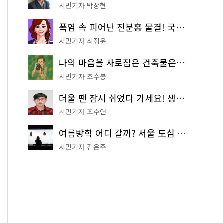
시민기자 박상현
폭염 속 피어난 진분홍 물결! 국립중앙박물관 배롱나무 명소
시민기자 최정윤
나의 마음을 사로잡은 건축물은? '서울시 건축상' 수상작 공개!
시민기자 조수봉
더울 땐 잠시 쉬었다 가세요! 생수 냉장고부터 해피소·무더위쉼터까지
시민기자 조수연
여름방학 어디 갈까? 서울 도심 무료 실내 여행 코스 추천
시민기자 김은주