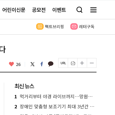
어린이신문
공모전
이벤트
검
메
색
뉴
창
전
열
체
팩트브리핑
레터구독
기
보
기
걷다
카
좋
트
페
26
페
인
글
글
카
위
이
아
이
쇄
자
자
오
터
스
요
지
하
크
크
톡
북
U
기
기
기
R
새
크
작
L
창
게
게
최신 뉴스
복
열
변
변
사
림
경
경
하
하
1
먹거리부터 야경 라이브까지…망원한강공원 알짜 코스
기
기
2
장애인 맞춤형 보조기기 최대 3년간 무상 대여…삶의 질 높인다