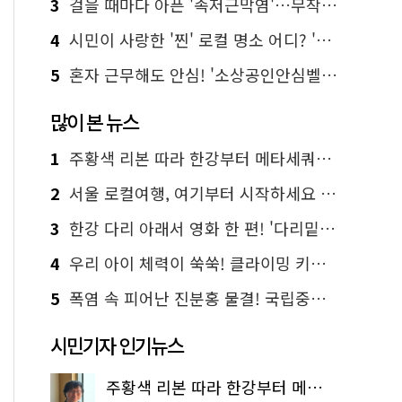
3
걸을 때마다 아픈 '족저근막염'…무작정 참지 말고 '이것' 해보세요!
4
시민이 사랑한 '찐' 로컬 명소 어디? '서울에디션25' 추천 코스
5
혼자 근무해도 안심! '소상공인안심벨' 신청하세요
많이 본 뉴스
1
주황색 리본 따라 한강부터 메타세쿼이아 숲길까지…서울둘레길 15코스
2
서울 로컬여행, 여기부터 시작하세요 '서울에디션25'
3
한강 다리 아래서 영화 한 편! '다리밑 영화관' 무료 상영
4
우리 아이 체력이 쑥쑥! 클라이밍 키즈카페·어린이 체력장
5
폭염 속 피어난 진분홍 물결! 국립중앙박물관 배롱나무 명소
시민기자 인기뉴스
주황색 리본 따라 한강부터 메타세쿼이아 숲길까지…서울둘레길 15코스