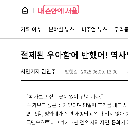
본
페
문
이
뉴
바
지
스
로
상
룸
가
단
뉴
기
으
스
로
기획·이슈
분야별 뉴스
비주얼 뉴스
우리동
주
이
요
동
서
비
스
절제된 우아함에 반했어! 역사
바
로
가
기
시민기자 권연주
발행일
2025.06.09. 13:00
"꼭 가보고 싶은 곳이 있어. 같이 가자."
꼭 가보고 싶은 곳이 있다며 평일에 휴가를 내고 서
2년 5월, 청와대가 전면 개방되고 얼마 되지 않아
국민속으로'라고 해서 3년 전 역사와 자연, 문화