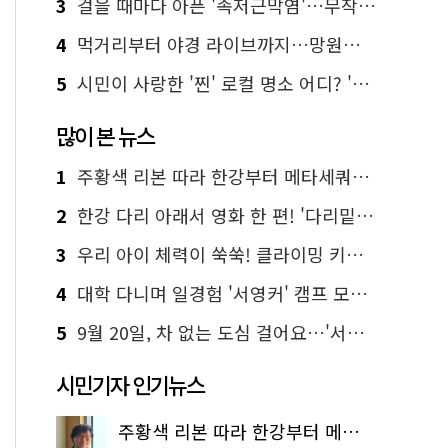
3
걸을 때마다 아픈 '족저근막염'…무작정 참지 말고 '이것' 해보세요!
4
먹거리부터 야경 라이브까지…망원한강공원 알짜 코스
5
시민이 사랑한 '찐' 로컬 명소 어디? '서울에디션25' 추천 코스
많이 본 뉴스
1
주황색 리본 따라 한강부터 메타세쿼이아 숲길까지…서울둘레길 15코스
2
한강 다리 아래서 영화 한 편! '다리밑 영화관' 무료 상영
3
우리 아이 체력이 쑥쑥! 클라이밍 키즈카페·어린이 체력장
4
대학 다니며 일경험 '서영커' 캠프 모집…전액 무료
5
9월 20일, 차 없는 도심 걸어요…'서울 걷자 페스티벌' 선착순 5천명
시민기자 인기뉴스
주황색 리본 따라 한강부터 메타세쿼이아 숲길까지…서울둘레길 15코스