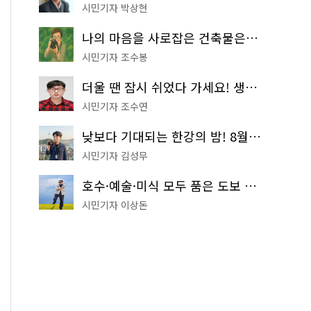
시민기자 박상현
나의 마음을 사로잡은 건축물은? '서울시 건축상' 수상작 공개!
시민기자 조수봉
더울 땐 잠시 쉬었다 가세요! 생수 냉장고부터 해피소·무더위쉼터까지
시민기자 조수연
낮보다 기대되는 한강의 밤! 8월 한정 무료 '한강 밤핑' 예약은?
시민기자 김성무
호수·예술·미식 모두 품은 도보 코스! 서울식물원~LG아트센터~마곡테라스거리
시민기자 이상돈