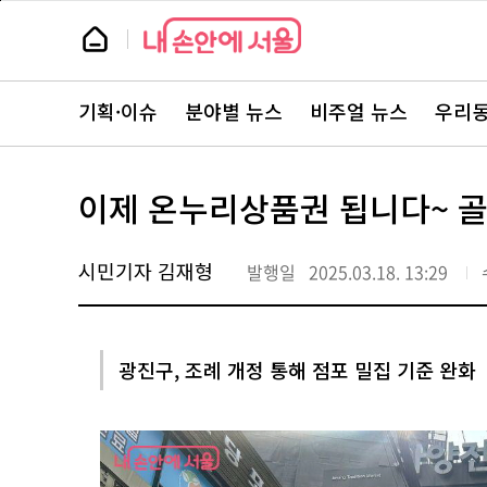
본
페
문
이
뉴
바
지
스
로
상
룸
가
단
뉴
기
으
스
로
기획·이슈
분야별 뉴스
비주얼 뉴스
우리동
주
이
요
동
서
비
스
이제 온누리상품권 됩니다~ 골
바
로
가
기
시민기자 김재형
발행일
2025.03.18. 13:29
광진구, 조례 개정 통해 점포 밀집 기준 완화