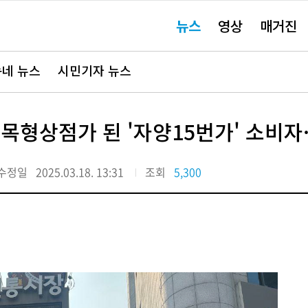
주
뉴스
영상
매거진
요
서
비
스
바
네 뉴스
시민기자 뉴스
로
가
기"
목형상점가 된 '자양15번가' 소비자
수정일
2025.03.18. 13:31
조회
5,300