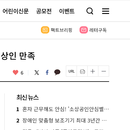
어린이신문
공모전
이벤트
검
메
색
뉴
창
전
열
체
팩트브리핑
레터구독
기
보
기
·상인 만족
카
좋
트
페
6
페
인
글
글
카
위
이
아
이
쇄
자
자
오
터
스
요
지
하
크
크
톡
북
U
기
기
기
R
새
크
작
L
창
게
게
최신 뉴스
복
열
변
변
사
림
경
경
하
하
1
혼자 근무해도 안심! '소상공인안심벨' 신청하세요
기
기
2
장애인 맞춤형 보조기기 최대 3년간 무상 대여…삶의 질 높인다