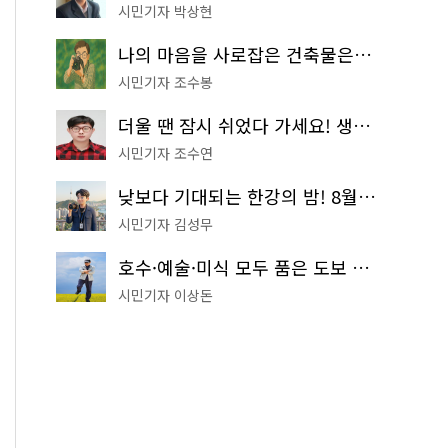
시민기자 박상현
나의 마음을 사로잡은 건축물은? '서울시 건축상' 수상작 공개!
시민기자 조수봉
더울 땐 잠시 쉬었다 가세요! 생수 냉장고부터 해피소·무더위쉼터까지
시민기자 조수연
낮보다 기대되는 한강의 밤! 8월 한정 무료 '한강 밤핑' 예약은?
시민기자 김성무
호수·예술·미식 모두 품은 도보 코스! 서울식물원~LG아트센터~마곡테라스거리
시민기자 이상돈