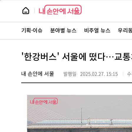
본
페
문
이
뉴
바
지
스
로
상
룸
가
단
뉴
기
으
스
로
기획·이슈
분야별 뉴스
비주얼 뉴스
우리동
주
이
요
동
서
비
스
'한강버스' 서울에 떴다…교통
바
로
가
기
내 손안에 서울
발행일
2025.02.27. 15:15
수