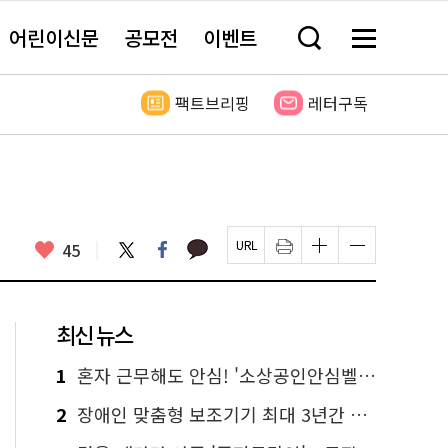
어린이신문
공모전
이벤트
검
메
색
뉴
창
전
열
체
팩트브리핑
레터구독
기
보
기
카
좋
트
페
45
페
인
글
글
카
위
이
아
이
쇄
자
자
오
터
스
요
지
하
크
크
톡
북
U
기
기
기
R
새
크
작
L
창
게
게
최신 뉴스
복
열
변
변
사
림
경
경
하
하
1
혼자 근무해도 안심! '소상공인안심벨' 신청하세요
기
기
2
장애인 맞춤형 보조기기 최대 3년간 무상 대여…삶의 질 높인다