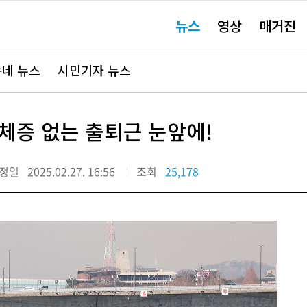
주
뉴스
영상
매거진
요
서
비
스
바
네 뉴스
시민기자 뉴스
로
가
기"
체증 없는 출퇴근 눈앞에!
정일
2025.02.27. 16:56
조회
25,178