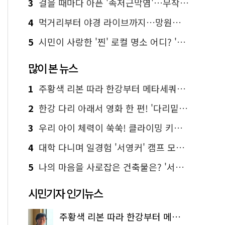
3
걸을 때마다 아픈 '족저근막염'…무작정 참지 말고 '이것' 해보세요!
4
먹거리부터 야경 라이브까지…망원한강공원 알짜 코스
5
시민이 사랑한 '찐' 로컬 명소 어디? '서울에디션25' 추천 코스
많이 본 뉴스
1
주황색 리본 따라 한강부터 메타세쿼이아 숲길까지…서울둘레길 15코스
2
한강 다리 아래서 영화 한 편! '다리밑 영화관' 무료 상영
3
우리 아이 체력이 쑥쑥! 클라이밍 키즈카페·어린이 체력장
4
대학 다니며 일경험 '서영커' 캠프 모집…전액 무료
5
나의 마음을 사로잡은 건축물은? '서울시 건축상' 수상작 공개!
시민기자 인기뉴스
주황색 리본 따라 한강부터 메타세쿼이아 숲길까지…서울둘레길 15코스