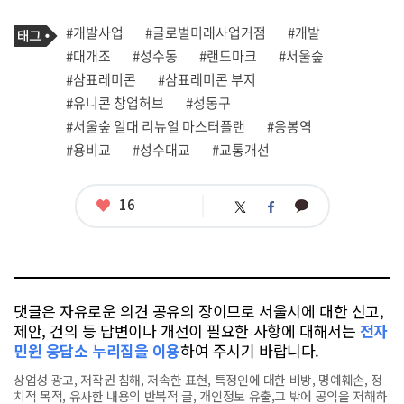
기
태
#개발사업
#글로벌미래사업거점
#개발
사
그
관
#대개조
#성수동
#랜드마크
#서울숲
련
#삼표레미콘
#삼표레미콘 부지
태
그
#유니콘 창업허브
#성동구
#서울숲 일대 리뉴얼 마스터플랜
#응봉역
#용비교
#성수대교
#교통개선
좋
16
카
트
페
아
카
위
이
요
오
터
스
톡
북
댓글은 자유로운 의견 공유의 장이므로 서울시에 대한 신고,
제안, 건의 등 답변이나 개선이 필요한 사항에 대해서는
전자
민원 응답소 누리집을 이용
하여 주시기 바랍니다.
상업성 광고, 저작권 침해, 저속한 표현, 특정인에 대한 비방, 명예훼손, 정
치적 목적, 유사한 내용의 반복적 글, 개인정보 유출,그 밖에 공익을 저해하