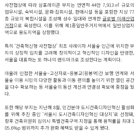
사전협상에 따라 삼표레미콘 부지는 연면적 44만 7,913㎡ 규모의
업무시설, 숙박시설, 문화·집회시설, 판매시설 등을 포함한 지상 77
층 규모의 복합시설을 조성해 성수 일대와 연계한
글로벌 미래산업
거점
으로 육성한다. 이를 위해 제1종일반주거지역에서 일반상업지
역으로 용도지역을 상향했다.
특히 ‘건축혁신형 사전협상’ 최초 사례이자 서울숲 인근에 위치한 부
지의 상징적 입지를 고려해 창의적이고 혁신적인 디자인을 반영한,
서울을 대표하는 또 하나의 랜드마크로 조성한다는 계획이다.
아울러 인접한 서울숲~고산자로~응봉교(응봉역)간 보행 연계와 서
울숲 이용 시민의 다양한 활동과 이동 편의를 높이기 위한 열린 공간
을 다수 확보하는 등 서울숲의 동선 개선과 연결성 확보에 중점을 뒀
다.
또한 해당 부지는 지난해 8월, 민간분야 도시건축디자인혁신 활성화
를 위해 추진 중인 ‘서울시 도시건축디자인혁신 대상지’로 선정돼,
향후 건축위원회 심의시 특별건축구역 지정을 통해 용적률을 최대 1
05.6%p 범위까지 추가 완화 혜택도 받을 수 있게 됐다.