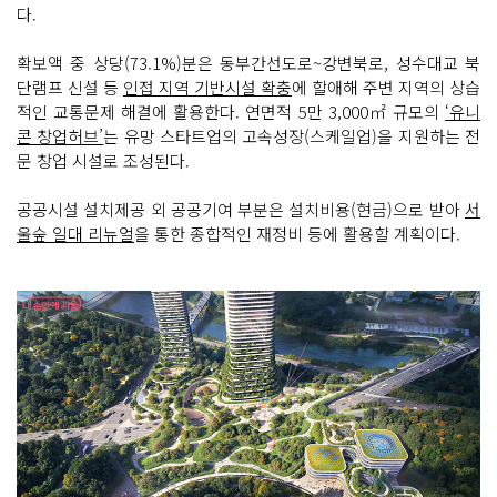
다.
확보액 중 상당(73.1%)분은 동부간선도로~강변북로, 성수대교 북
단램프 신설 등
인접 지역 기반시설 확충
에 할애해 주변 지역의 상습
적인 교통문제 해결에 활용한다. 연면적 5만 3,000㎡ 규모의
‘유니
콘 창업허브’
는 유망 스타트업의 고속성장(스케일업)을 지원하는 전
문 창업 시설로 조성된다.
공공시설 설치제공 외 공공기여 부분은 설치비용(현금)으로 받아
서
울숲 일대 리뉴얼
을 통한 종합적인 재정비 등에 활용할 계획이다.