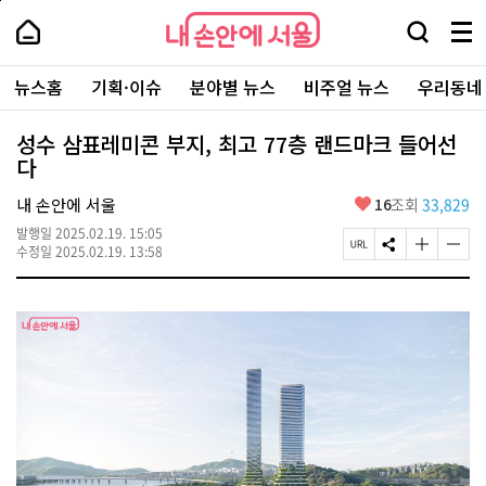
본
페
내
문
이
내
손
검
메
바
지
손
안
색
뉴
로
상
안
주
에
창
전
가
단
에
뉴스홈
기획·이슈
분야별 뉴스
비주얼 뉴스
우리동네
요
서
열
체
기
으
서
서
울
기
보
로
울
비
기
이
-
성수 삼표레미콘 부지, 최고 77층 랜드마크 들어선
스
동
서
다
바
울
로
시
가
좋
내 손안에 서울
16
조회
33,829
대
기
아
표
발행일
2025.02.19. 15:05
요
소
페
S
글
글
수정일
2025.02.19. 13:58
통
이
N
자
자
포
지
S
크
크
털
U
공
기
기
R
유
크
작
L
하
게
게
복
기
변
변
사
경
경
하
하
기
기