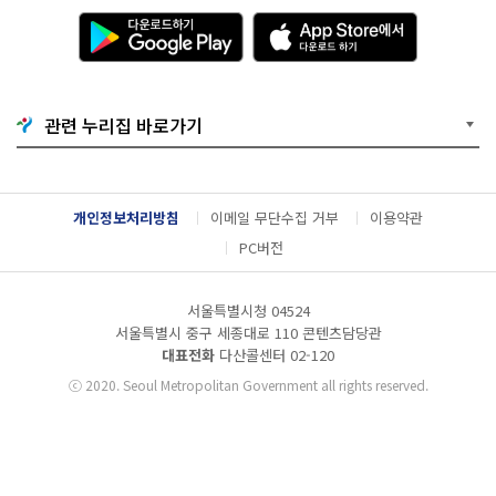
다
A
운
p
로
p
드
S
하
t
기
o
관련 누리집 바로가기
G
r
o
e
o
에
g
서
l
다
개인정보처리방침
이메일 무단수집 거부
이용약관
e
운
P
로
PC버전
l
드
a
하
y
기
서울특별시청 04524
서울특별시 중구 세종대로 110 콘텐츠담당관
대표전화
다산콜센터
02-120
ⓒ
2020. Seoul Metropolitan Government all rights reserved.