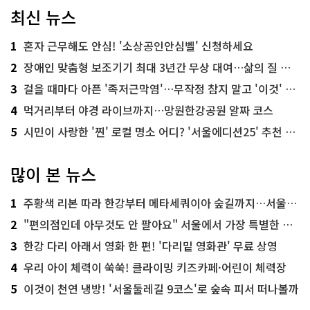
최신 뉴스
1
혼자 근무해도 안심! '소상공인안심벨' 신청하세요
2
장애인 맞춤형 보조기기 최대 3년간 무상 대여…삶의 질 높인다
3
걸을 때마다 아픈 '족저근막염'…무작정 참지 말고 '이것' 해보세요!
4
먹거리부터 야경 라이브까지…망원한강공원 알짜 코스
5
시민이 사랑한 '찐' 로컬 명소 어디? '서울에디션25' 추천 코스
많이 본 뉴스
1
주황색 리본 따라 한강부터 메타세쿼이아 숲길까지…서울둘레길 15코스
2
"편의점인데 아무것도 안 팔아요" 서울에서 가장 특별한 편의점의 정체
3
한강 다리 아래서 영화 한 편! '다리밑 영화관' 무료 상영
4
우리 아이 체력이 쑥쑥! 클라이밍 키즈카페·어린이 체력장
5
이것이 천연 냉방! '서울둘레길 9코스'로 숲속 피서 떠나볼까