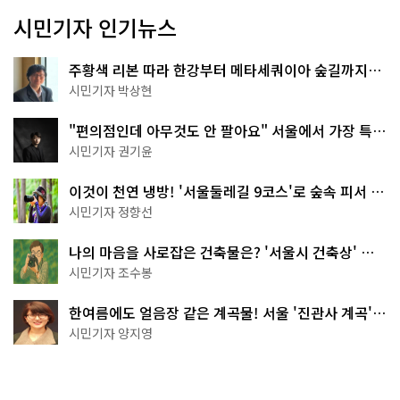
시민기자 인기뉴스
주황색 리본 따라 한강부터 메타세쿼이아 숲길까지…
서울둘레길 15코스
시민기자 박상현
"편의점인데 아무것도 안 팔아요" 서울에서 가장 특별
한 편의점의 정체
시민기자 권기윤
이것이 천연 냉방! '서울둘레길 9코스'로 숲속 피서 떠
나볼까
시민기자 정향선
나의 마음을 사로잡은 건축물은? '서울시 건축상' 수
상작 공개!
시민기자 조수봉
한여름에도 얼음장 같은 계곡물! 서울 '진관사 계곡'이
천국이네~
시민기자 양지영