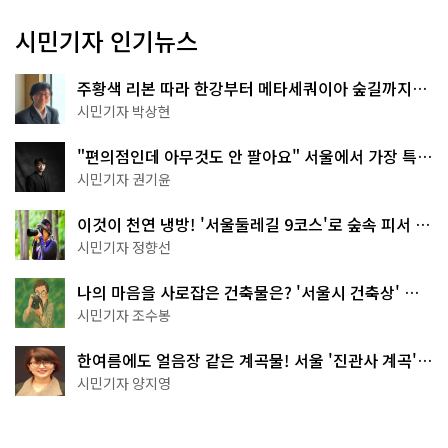
시민기자 인기뉴스
주황색 리본 따라 한강부터 메타세쿼이아 숲길까지…
서울둘레길 15코스
시민기자 박상현
"편의점인데 아무것도 안 팔아요" 서울에서 가장 특별
한 편의점의 정체
시민기자 권기윤
이것이 천연 냉방! '서울둘레길 9코스'로 숲속 피서 떠
나볼까
시민기자 정향선
나의 마음을 사로잡은 건축물은? '서울시 건축상' 수
상작 공개!
시민기자 조수봉
한여름에도 얼음장 같은 계곡물! 서울 '진관사 계곡'이
천국이네~
시민기자 양지영