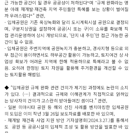
근 가능한 공간이 될 경우 공공성이 저하된다‶며 ″규제 완화라는 명
분 아래 재개발·재건축 지역 주민들만 특혜를 보는 상황이 벌어질
까 우려스럽다‶” 관련,
- 입체공원은 기존 옥상녹화와 달리 도시계획시설 공원으로 결정되
며, 구분지상권을 설정하여 공공(시 또는 구)이 소유를 확보해 직
접 관리운영하여 상시 개방되므로, ‘단지 내 주민’만 접근 가능한 공
간이 될 수 없음.
- 입체공원은 주변지역에 공원녹지가 충분하고, 경사지형 등으로 외
부 접근이 용이하면서도 하부공간 활용이 가능하고, 토지여건 상 사
업성 확보가 어려운 지역에 한해 적용하므로 특혜라고 볼 수 없
음. 오히려 한정된 토지 자원을 활용해 주거환경을 개선할 수 있
는 토지활용 해법임.
◆ “입체공원 규제 완화 관련 건의가 제기된 과정에도 논란의 소지
가 있다. (…) 결과적으로 규제와 이해관계가 직접적으로 얽혀있
는 당사자의 건의가 고스란히 받아들여진 셈이다.” 관련,
- 일본 미야시타 공원 등 해외 선진 사례를 벤치마킹한 입체공원
의 도입은 이미 작년 3월 26일 보도자료를 배포한 바 있으며,
- 재개발 재건축 사업 지원 방안 기자설명회(2024.3.27.)를 통해서
도 공원 등 공공시설의 입체적 조성 및 활용 방안을 발표한 바 있