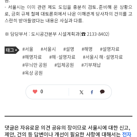
음.
- 서울시는 이미 관련 제도 도입을 충분히 검토․준비해 온 상황으
로, 금회 규제 철폐 대토론회에서 나온 이해관계 당사자의 건의를 고
스란히 받아들였다는 내용은 사실과 다름.
※ 담당부서 : 도시공간본부 시설계획과(☎ 2133-8402)
기
태
#서울
#서울시
#설명
#해명
#설명자료
사
그
관
#해명자료
#해·설명자료
#서울시 해·설명자료
련
#무늬만 공원
#입체공원
#기부채납
태
그
#옥상 공원
좋
0
카
트
페
아
카
위
이
요
오
터
스
톡
북
댓글은 자유로운 의견 공유의 장이므로 서울시에 대한 신고,
제안, 건의 등 답변이나 개선이 필요한 사항에 대해서는
전자