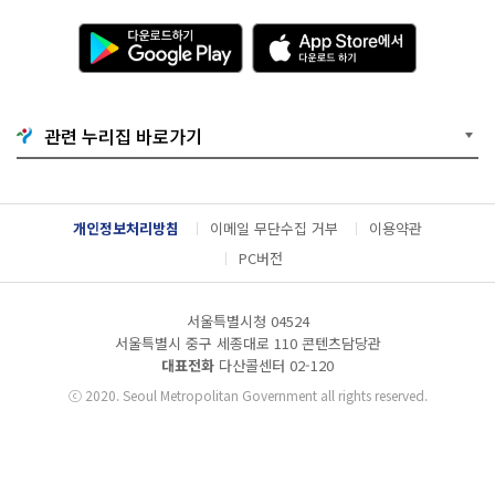
다
A
운
p
로
p
드
S
하
t
기
o
관련 누리집 바로가기
G
r
o
e
o
에
g
서
l
다
개인정보처리방침
이메일 무단수집 거부
이용약관
e
운
P
로
PC버전
l
드
a
하
y
기
서울특별시청 04524
서울특별시 중구 세종대로 110 콘텐츠담당관
대표전화
다산콜센터
02-120
ⓒ
2020. Seoul Metropolitan Government all rights reserved.