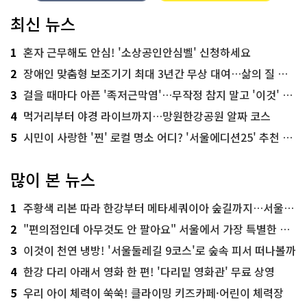
최신 뉴스
1
혼자 근무해도 안심! '소상공인안심벨' 신청하세요
2
장애인 맞춤형 보조기기 최대 3년간 무상 대여…삶의 질 높인다
3
걸을 때마다 아픈 '족저근막염'…무작정 참지 말고 '이것' 해보세요!
4
먹거리부터 야경 라이브까지…망원한강공원 알짜 코스
5
시민이 사랑한 '찐' 로컬 명소 어디? '서울에디션25' 추천 코스
많이 본 뉴스
1
주황색 리본 따라 한강부터 메타세쿼이아 숲길까지…서울둘레길 15코스
2
"편의점인데 아무것도 안 팔아요" 서울에서 가장 특별한 편의점의 정체
3
이것이 천연 냉방! '서울둘레길 9코스'로 숲속 피서 떠나볼까
4
한강 다리 아래서 영화 한 편! '다리밑 영화관' 무료 상영
5
우리 아이 체력이 쑥쑥! 클라이밍 키즈카페·어린이 체력장