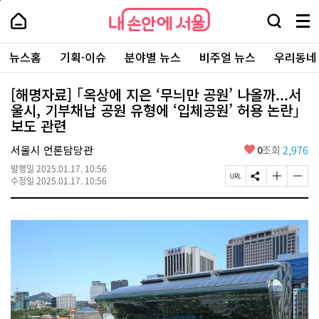
본
페
내
문
이
내
손
검
메
바
지
손
안
색
뉴
로
상
안
주
에
창
전
가
단
에
뉴스홈
기획·이슈
분야별 뉴스
비주얼 뉴스
우리동네
요
서
열
체
기
으
서
서
울
기
보
로
울
비
기
이
-
[해명자료] ｢옥상에 지은 ‘무늬만 공원’ 나올까...서
스
동
서
울시, 기부채납 공원 유형에 ‘입체공원’ 허용 논란｣
바
울
로
보도 관련
시
가
대
기
좋
표
서울시 언론담당관
0
조회
2,976
아
소
발행일
2025.01.17. 10:56
요
통
페
S
글
글
수정일
2025.01.17. 10:56
포
이
N
자
자
털
지
S
크
크
U
공
기
기
R
유
크
작
L
하
게
게
복
기
변
변
사
경
경
하
하
기
기