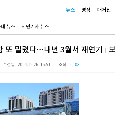
주
뉴스
영상
매거진
요
서
비
스
바
네 뉴스
시민기자 뉴스
로
가
기"
항 또 밀렸다…내년 3월서 재연기｣ 
수정일
2024.12.26. 15:51
조회
2,108