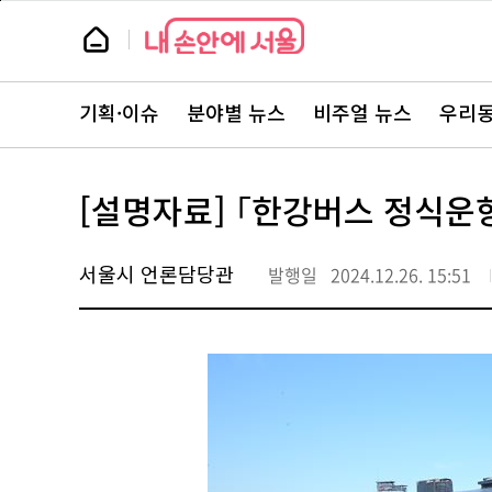
본
페
문
이
뉴
바
지
스
로
상
룸
가
단
뉴
기
으
스
로
기획·이슈
분야별 뉴스
비주얼 뉴스
우리동
주
이
요
동
서
비
스
[설명자료] ｢한강버스 정식운
바
로
가
기
서울시 언론담당관
발행일
2024.12.26. 15:51