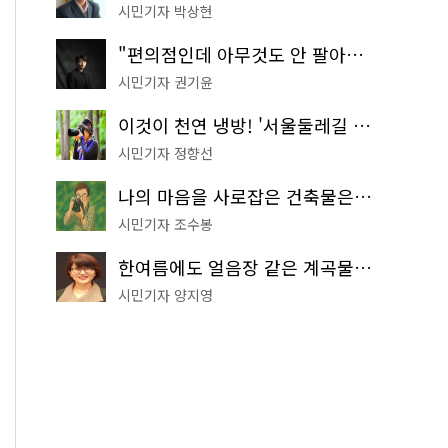
시민기자 박상현
"편의점인데 아무것도 안 팔아요" 서울에서 가장 특별한 편의점의 정체
시민기자 권기윤
이것이 천연 냉방! '서울둘레길 9코스'로 숲속 피서 떠나볼까
시민기자 정향선
나의 마음을 사로잡은 건축물은? '서울시 건축상' 수상작 공개!
시민기자 조수봉
한여름에도 얼음장 같은 계곡물! 서울 '진관사 계곡'이 천국이네~
시민기자 양지영