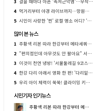
3
걸을 때마다 아픈 '족저근막염'…무작정 참지 말고 '이것' 해보세요!
4
먹거리부터 야경 라이브까지…망원한강공원 알짜 코스
5
시민이 사랑한 '찐' 로컬 명소 어디? '서울에디션25' 추천 코스
많이 본 뉴스
1
주황색 리본 따라 한강부터 메타세쿼이아 숲길까지…서울둘레길 15코스
2
"편의점인데 아무것도 안 팔아요" 서울에서 가장 특별한 편의점의 정체
3
이것이 천연 냉방! '서울둘레길 9코스'로 숲속 피서 떠나볼까
4
한강 다리 아래서 영화 한 편! '다리밑 영화관' 무료 상영
5
우리 아이 체력이 쑥쑥! 클라이밍 키즈카페·어린이 체력장
시민기자 인기뉴스
주황색 리본 따라 한강부터 메타세쿼이아 숲길까지…서울둘레길 15코스