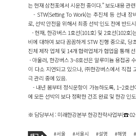
는 현재 삼천포에서 시운전 중이다.” 보도내용 관련
- STW(Setting To Work)는 추진체 등
로, 선박 안전을 위해서 최종 선박 인도 전에 반드시
- 현재, 한강버스 1호선(101호) 및 2호선(102호
비에 대하여 보다 꼼꼼하게 STW 진행 중으로, 당초
진체 제작 업체 및 14개 협력업체가 협업을 통해 
- 아울러, 한강버스 3~8호선은 알루미늄 용접공 
이 다소 지연되고 있으나, ㈜한강버스에서 직접 
극 관리 중에 있음.
- 내년 봄부터 정식운항이 가능하도록, 1~2호선에
에 모든 선박의 보다 정확한 건조 완료 및 한강 인
※ 담당부서 : 미래한강본부 한강전략사업부(☎ 02-37
기
태
#서울
#서울시
#설명
#해명
사