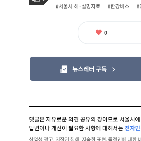
그
관
#서울시 해·설명자료
#한강버스
#
련
태
그
좋
0
아
요
댓글은 자유로운 의견 공유의 장이므로 서울시에 대
답변이나 개선이 필요한 사항에 대해서는
전자민
상업성 광고, 저작권 침해, 저속한 표현, 특정인에 대한 비