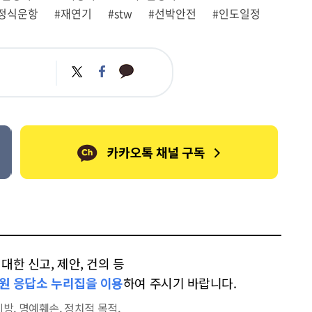
정식운항
#재연기
#stw
#선박안전
#인도일정
카
트
페
카
위
이
오
터
스
톡
북
한 신고, 제안, 건의 등
원 응답소 누리집을 이용
하여 주시기 바랍니다.
방, 명예훼손, 정치적 목적,