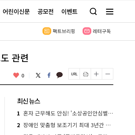
어린이신문
공모전
이벤트
검
메
색
뉴
창
전
열
체
팩트브리핑
레터구독
기
보
기
보도 관련
카
좋
트
페
0
페
인
글
글
카
위
이
아
이
쇄
자
자
오
터
스
요
지
하
크
크
톡
북
U
기
기
기
R
새
크
작
L
창
게
게
최신 뉴스
복
열
변
변
사
림
경
경
하
하
1
혼자 근무해도 안심! '소상공인안심벨' 신청하세요
기
기
2
장애인 맞춤형 보조기기 최대 3년간 무상 대여…삶의 질 높인다