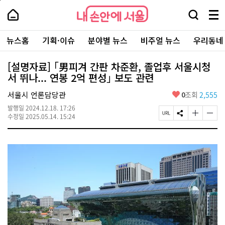
본
페
내
문
이
내
손
검
메
바
지
손
안
색
뉴
로
상
안
주
에
창
전
가
단
에
뉴스홈
기획·이슈
분야별 뉴스
비주얼 뉴스
우리동네
요
서
열
체
기
으
서
서
울
기
보
로
울
비
기
이
-
[설명자료] ｢男피겨 간판 차준환, 졸업후 서울시청
스
동
서
서 뛰나... 연봉 2억 편성｣ 보도 관련
바
울
로
시
가
좋
서울시 언론담당관
0
조회
2,555
대
기
아
표
발행일
2024.12.18. 17:26
요
소
페
S
글
글
수정일
2025.05.14. 15:24
통
이
N
자
자
포
지
S
크
크
털
U
공
기
기
R
유
크
작
L
하
게
게
복
기
변
변
사
경
경
하
하
기
기