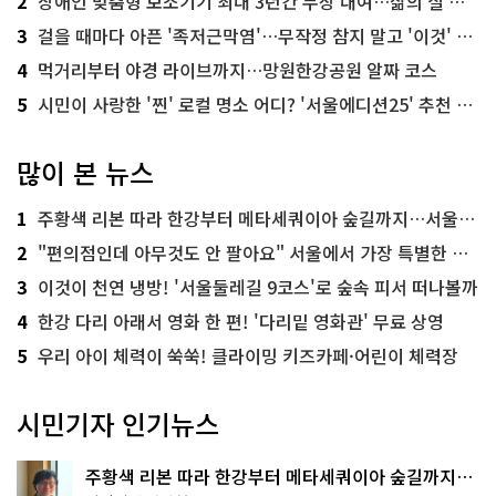
2
장애인 맞춤형 보조기기 최대 3년간 무상 대여…삶의 질 높인다
3
걸을 때마다 아픈 '족저근막염'…무작정 참지 말고 '이것' 해보세요!
4
먹거리부터 야경 라이브까지…망원한강공원 알짜 코스
5
시민이 사랑한 '찐' 로컬 명소 어디? '서울에디션25' 추천 코스
많이 본 뉴스
1
주황색 리본 따라 한강부터 메타세쿼이아 숲길까지…서울둘레길 15코스
2
"편의점인데 아무것도 안 팔아요" 서울에서 가장 특별한 편의점의 정체
3
이것이 천연 냉방! '서울둘레길 9코스'로 숲속 피서 떠나볼까
4
한강 다리 아래서 영화 한 편! '다리밑 영화관' 무료 상영
5
우리 아이 체력이 쑥쑥! 클라이밍 키즈카페·어린이 체력장
시민기자 인기뉴스
주황색 리본 따라 한강부터 메타세쿼이아 숲길까지…