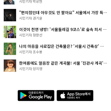
서울둘레길 15코스
시민기자 박상현
"편의점인데 아무것도 안 팔아요" 서울에서 가장 특별
한 편의점의 정체
시민기자 권기윤
이것이 천연 냉방! '서울둘레길 9코스'로 숲속 피서 떠
나볼까
시민기자 정향선
나의 마음을 사로잡은 건축물은? '서울시 건축상' 수
상작 공개!
시민기자 조수봉
한여름에도 얼음장 같은 계곡물! 서울 '진관사 계곡'이
천국이네~
시민기자 양지영
다
A
운
p
로
p
드
S
하
t