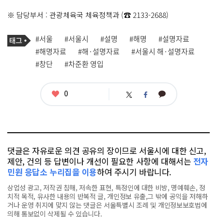
※ 담당부서 : 관광체육국 체육정책과 (☎ 2133-2688)
기
태
#서울
#서울시
#설명
#해명
#설명자료
사
그
관
#해명자료
#해·설명자료
#서울시 해·설명자료
련
#창단
#차준환 영입
태
그
좋
0
카
트
페
아
카
위
이
요
오
터
스
톡
북
댓글은 자유로운 의견 공유의 장이므로 서울시에 대한 신고,
제안, 건의 등 답변이나 개선이 필요한 사항에 대해서는
전자
민원 응답소 누리집을 이용
하여 주시기 바랍니다.
상업성 광고, 저작권 침해, 저속한 표현, 특정인에 대한 비방, 명예훼손, 정
치적 목적, 유사한 내용의 반복적 글, 개인정보 유출,그 밖에 공익을 저해하
거나 운영 취지에 맞지 않는 댓글은 서울특별시 조례 및 개인정보보호법에
의해 통보없이 삭제될 수 있습니다.