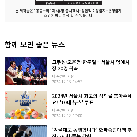
본 저작물은 "공공누리"
제4유형:출처표시+상업적 이용금지+변경금지
조건에 따라 이용 할 수 있습니다.
함께 보면 좋은 뉴스
고두심·오은영·한문철…서울시 명예시
장 20명 위촉
내 손안에 서울
2024.12.03. 14:57
2024년 서울시 최고의 정책을 뽑아주세
요! '10대 뉴스' 투표
내 손안에 서울
2024.12.02. 17:00
'겨울에도 동행합니다' 한파종합대책 추
진…지원·돌봄 강화