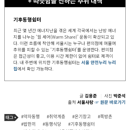
+ 따뜻함을 전하는 추위 대책
기후동행쉼터
최근 몇 년간 에너지난을 겪은 세계 각국에서는 난방 에너
지를 나누는 ‘웜 셰어(Warm Share)’ 운동이 확산되고 있
다. 이런 흐름에 착안해 서울시는 누구나 편의점에 머물며
추위를 피할 수 있는 ‘기후동행쉼터’를 운영한다. 편의점
은 접근성이 좋고, 이용 시간 제한이 없어 쉼터로 제격이
다. 내 주변에 위치한 기후동행쉼터는
서울 안전누리 누리
집
에서 확인 가능하다.
글
김용준
|
사진
박준석
출처
서울사랑
☞ 원문 바로가기
기
태
#약자동행
#취약계층
#온기창고
#쪽방촌
사
그
관
#밥한끼
#동행식당
#기후동행쉼터
련