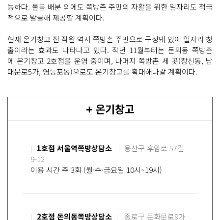
능하다. 물품 배분 외에도 쪽방촌 주민의 자활을 위한 일자리도 적극
적으로 발굴해 제공할 계획이다.
현재 온기창고 전 직원 역시 쪽방촌 주민으로 구성돼 있어 일자리 창
출이라는 효과도 나타나고 있다. 작년 11월부터는 돈의동 쪽방촌
에 온기창고 2호점을 운영 중이며, 나머지 쪽방촌 세 곳(창신동, 남
대문로5가, 영등포동)으로도 온기창고를 확대해나갈 계획이다.
+ 온기창고
|
1호점 서울역쪽방상담소
|
용산구 후암로 57길
9-12
이용 시간 주 3회 (월·수·금요일 10시~19시)
|
2호점 돈의동쪽방상담소
|
종로구 돈화문로9가