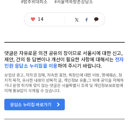
#밤추위대피소
#서울역쪽방촌상담소
태
그
좋
14
카
트
페
아
카
위
이
요
오
터
스
톡
북
댓글은 자유로운 의견 공유의 장이므로 서울시에 대한 신고,
제안, 건의 등 답변이나 개선이 필요한 사항에 대해서는
전자
민원 응답소 누리집을 이용
하여 주시기 바랍니다.
상업성 광고, 저작권 침해, 저속한 표현, 특정인에 대한 비방, 명예훼손, 정
치적 목적, 유사한 내용의 반복적 글, 개인정보 유출,그 밖에 공익을 저해하
거나 운영 취지에 맞지 않는 댓글은 서울특별시 조례 및 개인정보보호법에
의해 통보없이 삭제될 수 있습니다.
응답소 누리집 바로가기