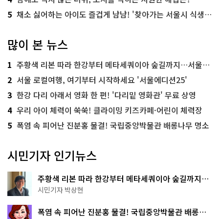
5
채소 싫어하는 아이도 즐겁게 냠냠! '찾아가는 서울시 식생활 교육' 현장
많이 본 뉴스
1
주황색 리본 따라 한강부터 메타세쿼이아 숲길까지…서울둘레길 15코스
2
서울 로컬여행, 여기부터 시작하세요 '서울에디션25'
3
한강 다리 아래서 영화 한 편! '다리밑 영화관' 무료 상영
4
우리 아이 체력이 쑥쑥! 클라이밍 키즈카페·어린이 체력장
5
폭염 속 피어난 진분홍 물결! 국립중앙박물관 배롱나무 명소
시민기자 인기뉴스
주황색 리본 따라 한강부터 메타세쿼이아 숲길까지…
서울둘레길 15코스
시민기자 박상현
폭염 속 피어난 진분홍 물결! 국립중앙박물관 배롱나