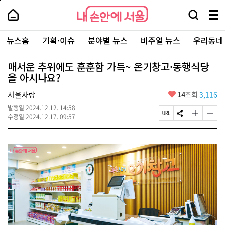
본
페
내
문
이
내
손
검
메
바
지
손
안
색
뉴
로
상
안
주
에
창
전
가
단
에
뉴스홈
기획·이슈
분야별 뉴스
비주얼 뉴스
우리동네
요
서
열
체
기
으
서
서
울
기
보
로
울
비
기
이
-
매서운 추위에도 훈훈함 가득~ 온기창고·동행식당
스
동
서
을 아시나요?
바
울
로
시
가
좋
서울사랑
14
조회
3,116
대
기
아
표
발행일
2024.12.12. 14:58
요
소
페
S
글
글
수정일
2024.12.17. 09:57
통
이
N
자
자
포
지
S
크
크
털
U
공
기
기
R
유
크
작
L
하
게
게
복
기
변
변
사
경
경
하
하
기
기