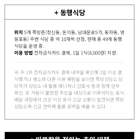
+ 동행식당
위치
5개 쪽방촌(창신동, 돈의동, 남대문로5가, 동자동, 영
등포동) 주변 식당 중 약 10개씩 선정, 현재 총 49개 동행
식당을 운영 중.
이용 방법
전자급식카드 결제, 1일 1식(8,000원) 지원.
※ 주 1회 전자급식카드 결제 내역을 확인해 3일 이상 결
식했거나 평소와 다른 이용 패턴을 보이면 쪽방상담소 담
당자가 상담소 내 돌봄 매니저나 간호사 등과 함께 안부
확인. 또 거동이 불편한 주민을 대상으로 이루어지는 음식
배달 과정에서 건강 이상 등의 긴급 상황이 발견되면 쪽방
상담소에 긴급 연락해 돌봄 공백을 메울 수 있다.