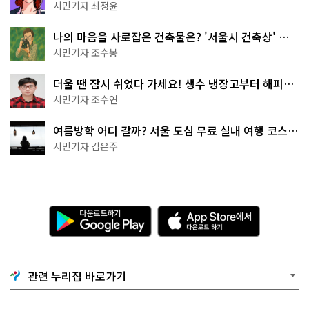
무 명소
시민기자 최정윤
나의 마음을 사로잡은 건축물은? '서울시 건축상' 수
상작 공개!
시민기자 조수봉
더울 땐 잠시 쉬었다 가세요! 생수 냉장고부터 해피소
·무더위쉼터까지
시민기자 조수연
여름방학 어디 갈까? 서울 도심 무료 실내 여행 코스
추천
시민기자 김은주
다
A
운
p
로
p
드
S
하
t
기
o
관련 누리집 바로가기
G
r
o
e
o
에