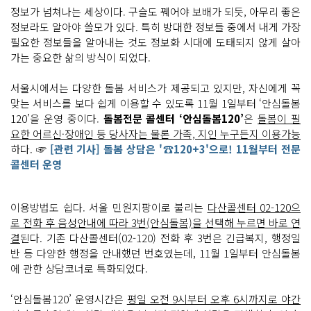
정보가 넘쳐나는 세상이다. 구슬도 꿰어야 보배가 되듯, 아무리 좋은
정보라도 알아야 쓸모가 있다. 특히 방대한 정보들 중에서 내게 가장
필요한 정보들을 알아내는 것도 정보화 시대에 도태되지 않게 살아
가는 중요한 삶의 방식이 되었다.
서울시에서는 다양한 돌봄 서비스가 제공되고 있지만, 자신에게 꼭
맞는 서비스를 보다 쉽게 이용할 수 있도록 11월 1일부터 ‘안심돌봄
120’을 운영 중이다.
돌봄전문 콜센터 ‘안심돌봄120’
은
돌봄이 필
요한 어르신·장애인 등 당사자는 물론 가족, 지인 누구든지 이용가능
하다. ☞
[관련 기사] 돌봄 상담은 '☎120+3'으로! 11월부터 전문
콜센터 운영
이용방법도 쉽다. 서울 민원지팡이로 불리는
다산콜센터 02-120으
로 전화 후 음성안내에 따라 3번(안심돌봄)을 선택해 누르면 바로 연
결
된다. 기존 다산콜센터(02-120) 전화 후 3번은 긴급복지, 행정일
반 등 다양한 행정을 안내했던 번호였는데, 11월 1일부터 안심돌봄
에 관한 상담코너로 특화되었다.
‘안심돌봄120’ 운영시간은
평일 오전 9시부터 오후 6시까지로 야간