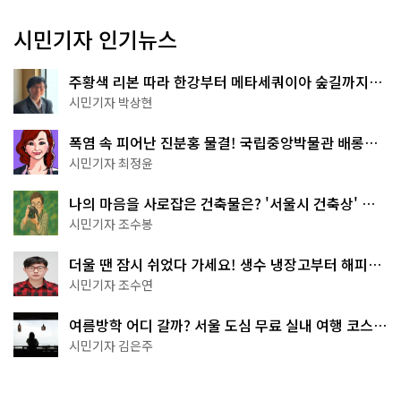
시민기자 인기뉴스
주황색 리본 따라 한강부터 메타세쿼이아 숲길까지…
서울둘레길 15코스
시민기자 박상현
폭염 속 피어난 진분홍 물결! 국립중앙박물관 배롱나
무 명소
시민기자 최정윤
나의 마음을 사로잡은 건축물은? '서울시 건축상' 수
상작 공개!
시민기자 조수봉
더울 땐 잠시 쉬었다 가세요! 생수 냉장고부터 해피소
·무더위쉼터까지
시민기자 조수연
여름방학 어디 갈까? 서울 도심 무료 실내 여행 코스
추천
시민기자 김은주