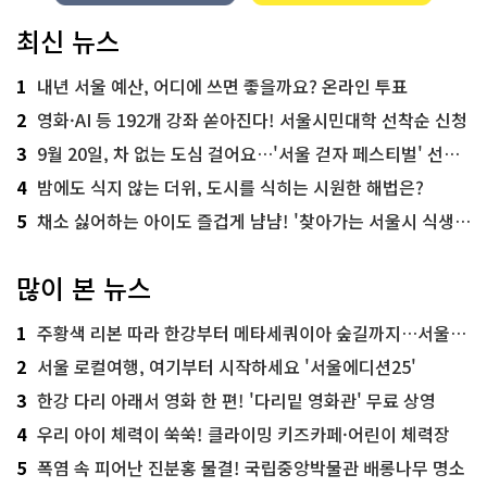
최신 뉴스
1
내년 서울 예산, 어디에 쓰면 좋을까요? 온라인 투표
2
영화·AI 등 192개 강좌 쏟아진다! 서울시민대학 선착순 신청
3
9월 20일, 차 없는 도심 걸어요…'서울 걷자 페스티벌' 선착순 5천명
4
밤에도 식지 않는 더위, 도시를 식히는 시원한 해법은?
5
채소 싫어하는 아이도 즐겁게 냠냠! '찾아가는 서울시 식생활 교육' 현장
많이 본 뉴스
1
주황색 리본 따라 한강부터 메타세쿼이아 숲길까지…서울둘레길 15코스
2
서울 로컬여행, 여기부터 시작하세요 '서울에디션25'
3
한강 다리 아래서 영화 한 편! '다리밑 영화관' 무료 상영
4
우리 아이 체력이 쑥쑥! 클라이밍 키즈카페·어린이 체력장
5
폭염 속 피어난 진분홍 물결! 국립중앙박물관 배롱나무 명소