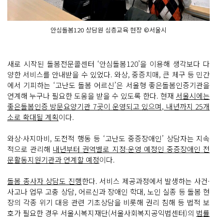
안심돌봄120 상담원 심층교육 현장 ©서울시
새로 시작된 돌봄전문콜센터 ‘안심돌봄120’을 이용해 생각보다 다
양한 서비스를 안내받을 수 있었다. 와상, 중증치매, 큰 체구 등 민간
에서 기피하는 ‘고난도 돌봄 어르신’은 서울형 좋은돌봄인증기관을
연계해 누구나 필요한 도움을 받을 수 있도록 한다. 현재
서울시에는
좋은돌봄인증 방문요양기관 7곳이 운영되고 있으며, 내년까지 25개
소로 확대될 계획
이다.
와상·사지마비, 도전적 행동 등 ‘고난도 중증장애인’ 상담자는 지속
적으로 관리해
내년부터 권역별로 지정·운영 예정인 중증장애인 전
문활동지원기관과 연계할 예정
이다.
돌봄 종사자 상담도 진행
한다. 서비스 제공과정에서 발생하는 사건·
사고나 업무 고충 상담, 어르신과 장애인 학대, 노인 실종 등 돌봄 현
장의 각종 위기 대응 관련 기초상담을 비롯해 권리 침해 등 법적 보
호가 필요한 경우 서울시복지재단(서울사회복지공익법센터)의
법률