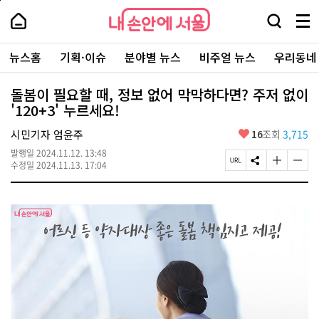
본
페
내
문
이
내
손
검
메
바
지
손
안
색
뉴
로
상
안
주
에
창
전
가
단
에
뉴스홈
기획·이슈
분야별 뉴스
비주얼 뉴스
우리동네
요
서
열
체
기
으
서
서
울
기
보
로
울
비
기
이
-
돌봄이 필요할 때, 정보 없어 막막하다면? 주저 없이
스
동
서
'120+3' 누르세요!
바
울
로
시
가
좋
시민기자 엄윤주
16
조회
3,715
대
기
아
표
발행일
2024.11.12. 13:48
요
소
페
S
글
글
수정일
2024.11.13. 17:04
통
이
N
자
자
포
지
S
크
크
털
U
공
기
기
R
유
크
작
L
하
게
게
복
기
변
변
사
경
경
하
하
기
기