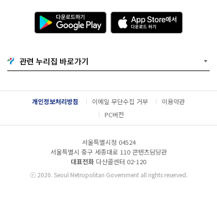
다
A
운
p
로
p
드
S
하
t
기
o
관련 누리집 바로가기
G
r
o
e
o
에
g
서
l
다
개인정보처리방침
이메일 무단수집 거부
이용약관
e
운
P
로
PC버전
l
드
a
하
y
기
서울특별시청 04524
서울특별시 중구 세종대로 110 콘텐츠담당관
대표전화
다산콜센터
02-120
ⓒ
2020. Seoul Metropolitan Government all rights reserved.