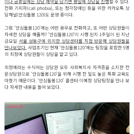
이나 공휴일에는 상담 예약을 남기면 평일에 상담을 진행
할 수 있다.
전화 기피자(call phobia), 또는 청각장애인 등을 위한 카카오톡 상
담채널(안심돌봄 120)도 운영 중이다.
그럼 '안심돌봄120'에는 어떤 용무로 전화하고, 또 어떤 상담원들이
자세한 상담을 해줄까? ‘안심돌봄120’이 시행 된지 1주일이 된 지난
금요일
서울 성동구에 위치한 상담센터를 직접 방문해 상담원들을
만나보았다.
사업초기인 현재 ‘안심돌봄120’에는 팀장을 포함한 5명
의 최정예 상담원들이 상담을 맡고 있다.
최정예라는 수식어는 상담원 모두 사회복지사 자격증을 소지한 전
문상담원으로 ‘안심돌봄120’을 위해 시행 전 밀도 높은 특화 교육도
마쳤기 때문이다. ‘안심돌봄120’ 콜센터 이혜정 상담팀장을 만나 보
다 자세한 내용을 들어 보았다.