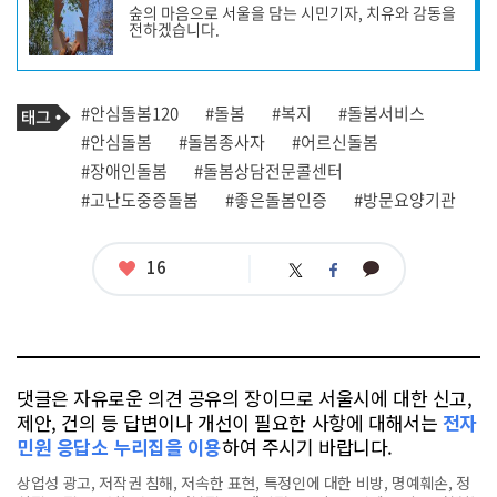
숲의 마음으로 서울을 담는 시민기자, 치유와 감동을
작
전하겠습니다.
성
자
프
로
기
필
태
#안심돌봄120
#돌봄
#복지
#돌봄서비스
사
그
관
#안심돌봄
#돌봄종사자
#어르신돌봄
련
#장애인돌봄
#돌봄상담전문콜센터
태
그
#고난도중증돌봄
#좋은돌봄인증
#방문요양기관
좋
16
카
트
페
아
카
위
이
요
오
터
스
톡
북
댓글은 자유로운 의견 공유의 장이므로 서울시에 대한 신고,
제안, 건의 등 답변이나 개선이 필요한 사항에 대해서는
전자
민원 응답소 누리집을 이용
하여 주시기 바랍니다.
상업성 광고, 저작권 침해, 저속한 표현, 특정인에 대한 비방, 명예훼손, 정