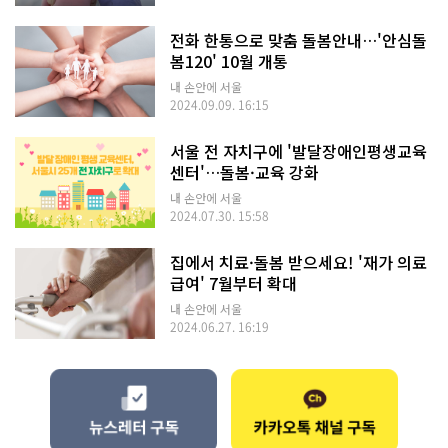
전화 한통으로 맞춤 돌봄안내…'안심돌
봄120' 10월 개통
내 손안에 서울
2024.09.09. 16:15
서울 전 자치구에 '발달장애인평생교육
센터'…돌봄·교육 강화
내 손안에 서울
2024.07.30. 15:58
집에서 치료·돌봄 받으세요! '재가 의료
급여' 7월부터 확대
내 손안에 서울
2024.06.27. 16:19