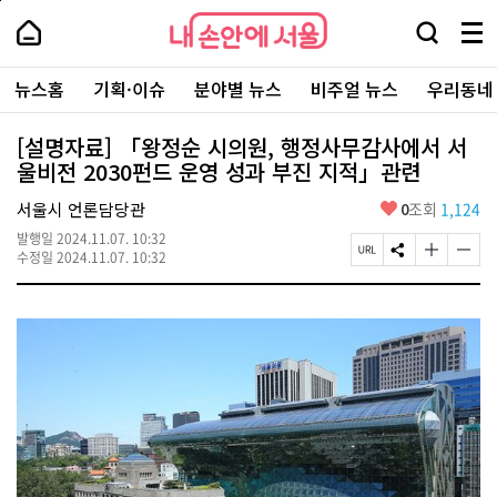
본
페
내
문
이
내
손
검
메
바
지
손
안
색
뉴
로
상
안
주
에
창
전
가
단
에
뉴스홈
기획·이슈
분야별 뉴스
비주얼 뉴스
우리동네
요
서
열
체
기
으
서
서
울
기
보
로
울
비
기
이
-
[설명자료] 「왕정순 시의원, 행정사무감사에서 서
스
동
서
울비전 2030펀드 운영 성과 부진 지적」관련
바
울
로
시
가
좋
서울시 언론담당관
0
조회
1,124
대
기
아
표
발행일
2024.11.07. 10:32
요
소
페
S
글
글
수정일
2024.11.07. 10:32
통
이
N
자
자
포
지
S
크
크
털
U
공
기
기
R
유
크
작
L
하
게
게
복
기
변
변
사
경
경
하
하
기
기