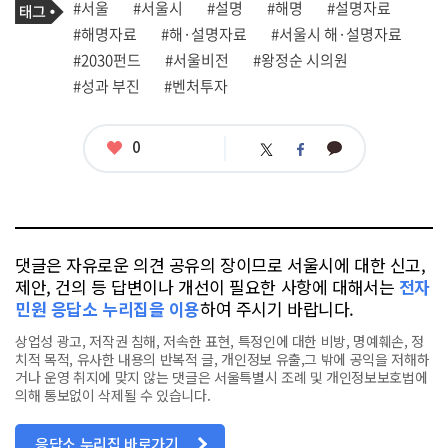
태
#서울
#서울시
#설명
#해명
#설명자료
사
그
관
#해명자료
#해·설명자료
#서울시 해·설명자료
련
#2030펀드
#서울비전
#왕정순 시의원
태
그
#성과 부진
#벤처투자
좋
0
카
트
페
아
카
위
이
요
오
터
스
톡
북
댓글은 자유로운 의견 공유의 장이므로 서울시에 대한 신고,
제안, 건의 등 답변이나 개선이 필요한 사항에 대해서는
전자
민원 응답소 누리집을 이용
하여 주시기 바랍니다.
상업성 광고, 저작권 침해, 저속한 표현, 특정인에 대한 비방, 명예훼손, 정
치적 목적, 유사한 내용의 반복적 글, 개인정보 유출,그 밖에 공익을 저해하
거나 운영 취지에 맞지 않는 댓글은 서울특별시 조례 및 개인정보보호법에
의해 통보없이 삭제될 수 있습니다.
응답소 누리집 바로가기