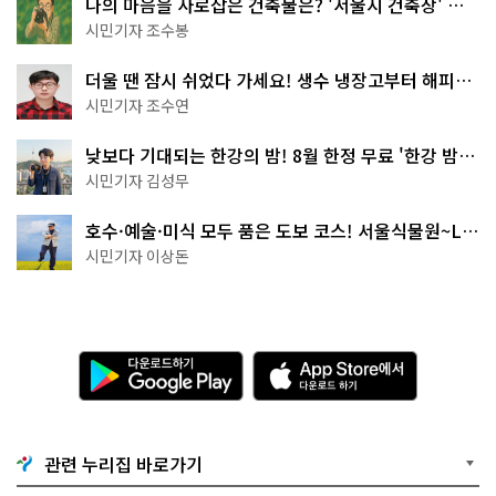
나의 마음을 사로잡은 건축물은? '서울시 건축상' 수
상작 공개!
시민기자 조수봉
더울 땐 잠시 쉬었다 가세요! 생수 냉장고부터 해피소
·무더위쉼터까지
시민기자 조수연
낮보다 기대되는 한강의 밤! 8월 한정 무료 '한강 밤
핑' 예약은?
시민기자 김성무
호수·예술·미식 모두 품은 도보 코스! 서울식물원~LG
아트센터~마곡테라스거리
시민기자 이상돈
다
A
운
p
로
p
드
S
하
t
기
o
관련 누리집 바로가기
G
r
o
e