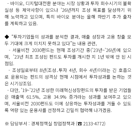
- 바이오, 디지털대전환 분야는 시장 상황과 투자 회수시기의 불확
실성 등 제약사항이 있으나 ’26년까지 조성 목표를 달성하기 위
해 노력하고 있으며, 특히 바이오 분야는 올해 하반기 추가 출자
를 계획하고 있음.
◆ “투자기업들의 성과를 분석한 결과, 매출 성장과 고용 창출 모
두 기대에 크게 미치지 못하고 있다”는 내용 관련,
- 서울비전 2030펀드는 현재 조성기간 중(’23년~’26년)에 있으
며, ’23년 최초 조성된 펀드도 투자를 개시한 지 1년 밖에 안 된 시
점임.
- 조성일로부터 8년(조성․투자 4년, 회수 4년)이라는 긴 호흡으
로 운용되는 펀드의 성격상 현재 시점에서 투자성과를 논하는 것
은 시기상조임.
- 다만, ’19~’22년 조성한 미래혁신성장펀드의 투자를 받은 기업들
은 매출액 61.5%, 고용 34.9% 증가라는 성과를 보여주고 있으
며, 서울비전 2030펀드도 이에 상응하는 투자성과를 거둘 수 있도
록 역량 있는 운용사를 선정하고 긴밀히 협력해 나가겠음.
※ 담당부서 : 경제정책실 창업정책과 (☎ 2133-4772)
기