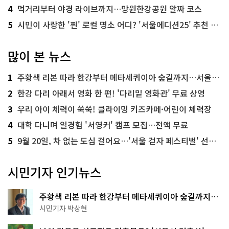
4
먹거리부터 야경 라이브까지…망원한강공원 알짜 코스
5
시민이 사랑한 '찐' 로컬 명소 어디? '서울에디션25' 추천 코스
많이 본 뉴스
1
주황색 리본 따라 한강부터 메타세쿼이아 숲길까지…서울둘레길 15코스
2
한강 다리 아래서 영화 한 편! '다리밑 영화관' 무료 상영
3
우리 아이 체력이 쑥쑥! 클라이밍 키즈카페·어린이 체력장
4
대학 다니며 일경험 '서영커' 캠프 모집…전액 무료
5
9월 20일, 차 없는 도심 걸어요…'서울 걷자 페스티벌' 선착순 5천명
시민기자 인기뉴스
주황색 리본 따라 한강부터 메타세쿼이아 숲길까지…
서울둘레길 15코스
시민기자 박상현