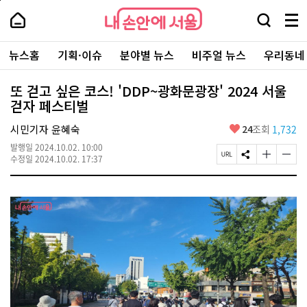
본
페
내
문
이
내
손
검
메
바
지
손
안
색
뉴
로
상
안
주
에
창
전
가
단
에
뉴스홈
기획·이슈
분야별 뉴스
비주얼 뉴스
우리동네
요
서
열
체
기
으
서
서
울
기
보
로
울
비
기
이
-
또 걷고 싶은 코스! 'DDP~광화문광장' 2024 서울
스
동
서
걷자 페스티벌
바
울
로
시
가
좋
시민기자 윤혜숙
24
조회
1,732
대
기
아
표
발행일
2024.10.02. 10:00
요
소
페
S
글
글
수정일
2024.10.02. 17:37
통
이
N
자
자
포
지
S
크
크
털
U
공
기
기
R
유
크
작
L
하
게
게
복
기
변
변
사
경
경
하
하
기
기