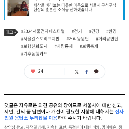
사
세상을 바라보는 따듯한 마음으로 서울시 구석구석
작
현장의 훈훈한 소식을 전하겠습니다.
성
자
프
로
기
필
태
#2024서울걷자페스티벌
#걷기
#건강
#환경
사
그
관
#서울길스토리표지판
#거리응원단
#거리공연단
련
#보행친화도시
#차량통제
#보행축제
태
그
#기후동행카드
좋
24
카
트
페
아
카
위
이
요
오
터
스
톡
북
댓글은 자유로운 의견 공유의 장이므로 서울시에 대한 신고,
제안, 건의 등 답변이나 개선이 필요한 사항에 대해서는
전자
민원 응답소 누리집을 이용
하여 주시기 바랍니다.
상업성 광고, 저작권 침해, 저속한 표현, 특정인에 대한 비방, 명예훼손, 정