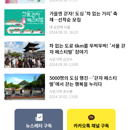
가을엔 걷자! 도심 '차 없는 거리' 축
제…선착순 모집
내 손안에 서울
2024.08.19. 16:20
차 없는 도로 6km를 뚜벅뚜벅! '서울 걷
자 페스티벌' 참여기
시민기자 김인수
2024.09.30. 13:00
5000명의 도심 행진…'걷자 페스티
벌'에서 걷는 행복을 누리다
시민기자 조수봉
2024.10.02. 13:00