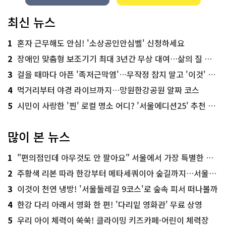
최신 뉴스
1
혼자 근무해도 안심! '소상공인안심벨' 신청하세요
2
장애인 맞춤형 보조기기 최대 3년간 무상 대여…삶의 질 높인다
3
걸을 때마다 아픈 '족저근막염'…무작정 참지 말고 '이것' 해보세요!
4
먹거리부터 야경 라이브까지…망원한강공원 알짜 코스
5
시민이 사랑한 '찐' 로컬 명소 어디? '서울에디션25' 추천 코스
많이 본 뉴스
1
"편의점인데 아무것도 안 팔아요" 서울에서 가장 특별한 편의점의 정체
2
주황색 리본 따라 한강부터 메타세쿼이아 숲길까지…서울둘레길 15코스
3
이것이 천연 냉방! '서울둘레길 9코스'로 숲속 피서 떠나볼까
4
한강 다리 아래서 영화 한 편! '다리밑 영화관' 무료 상영
5
우리 아이 체력이 쑥쑥! 클라이밍 키즈카페·어린이 체력장