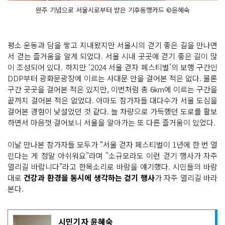
완주 기념으로 서울시로부터 받은 기후동행카드 ©윤혜숙
평소 운동과 담을 쌓고 지내왔지만 서울시의 걷기 좋은 길을 만나면
서 걷는 즐거움을 알게 되었다. 서울 시내 곳곳에 걷기 좋은 길이 많
이 조성되어 있다. 하지만 ‘2024 서울 걷자 페스티벌’의 보행 구간인
DDP부터 광화문광장에 이르는 사대문 안을 걸어본 적은 없다. 물론
구간 곳곳을 걸어본 적은 있지만, 이번처럼 총 6km에 이르는 구간을
끝까지 걸어본 적은 없었다. 아마도 참가자들 대다수가 서울 도심을
걸어본 경험이 낯설었던 것 같다. 늘 차량으로 가득했던 도로를 활보
하면서 마음껏 걸어보니 서울을 알아가는 또 다른 즐거움이 있었다.
이날 만나본 참가자들 모두가 “서울 걷자 페스티벌이 1년에 한 번 열
린다는 게 정말 아쉬워요"라며 "소규모라도 이런 걷기 행사가 자주
열리길 바랍니다”라고 한목소리로 바람을 얘기했다. 시민들의 바람
대로
건강과 환경을 동시에 생각하는 걷기 행사
가 자주 열리길 바라
본다.
기
시민기자 윤혜숙