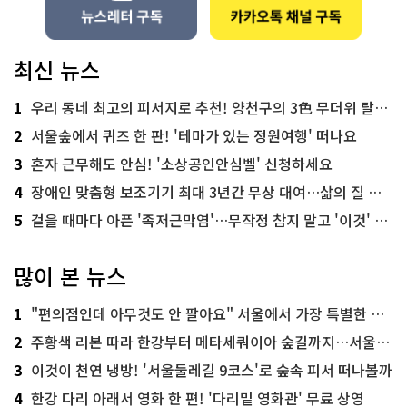
최신 뉴스
1
우리 동네 최고의 피서지로 추천! 양천구의 3色 무더위 탈출 명소
2
서울숲에서 퀴즈 한 판! '테마가 있는 정원여행' 떠나요
3
혼자 근무해도 안심! '소상공인안심벨' 신청하세요
4
장애인 맞춤형 보조기기 최대 3년간 무상 대여…삶의 질 높인다
5
걸을 때마다 아픈 '족저근막염'…무작정 참지 말고 '이것' 해보세요!
많이 본 뉴스
1
"편의점인데 아무것도 안 팔아요" 서울에서 가장 특별한 편의점의 정체
2
주황색 리본 따라 한강부터 메타세쿼이아 숲길까지…서울둘레길 15코스
3
이것이 천연 냉방! '서울둘레길 9코스'로 숲속 피서 떠나볼까
4
한강 다리 아래서 영화 한 편! '다리밑 영화관' 무료 상영