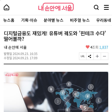
본
페
내
문
이
내
손
검
메
바
지
손
안
색
뉴
로
상
안
주
에
창
전
가
단
에
뉴스홈
기획·이슈
분야별 뉴스
비주얼 뉴스
우리동네
요
서
열
체
기
으
서
서
울
기
보
로
울
비
기
이
-
디지털금융도 재밌게! 유튜버 궤도와 '핀테크 수다'
스
동
서
떨어볼까?
바
울
로
시
가
좋
내 손안에 서울
4
조회
1,837
대
기
아
표
발행일
2024.09.23. 16:35
요
소
페
S
글
글
수정일
2024.09.23. 17:09
통
이
N
자
자
포
지
S
크
크
털
U
공
기
기
R
유
크
작
L
하
게
게
복
기
변
변
사
경
경
하
하
기
기