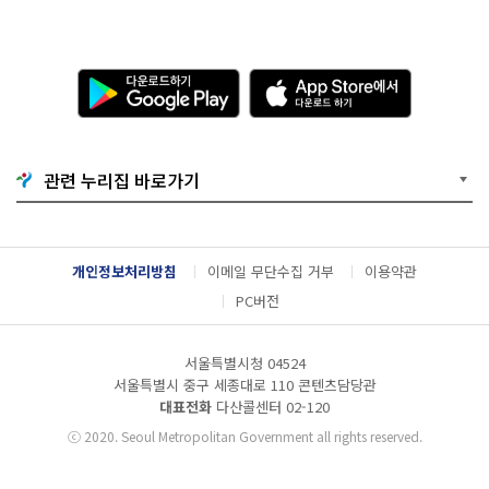
다
A
운
p
로
p
드
S
하
t
기
o
관련 누리집 바로가기
G
r
o
e
o
에
g
서
l
다
개인정보처리방침
이메일 무단수집 거부
이용약관
e
운
P
로
PC버전
l
드
a
하
y
기
서울특별시청 04524
서울특별시 중구 세종대로 110 콘텐츠담당관
대표전화
다산콜센터
02-120
ⓒ
2020. Seoul Metropolitan Government all rights reserved.