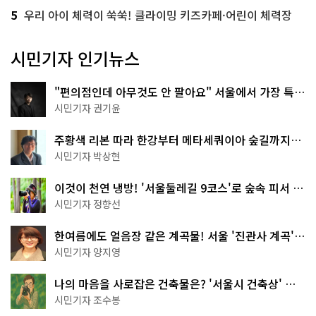
5
우리 아이 체력이 쑥쑥! 클라이밍 키즈카페·어린이 체력장
시민기자 인기뉴스
"편의점인데 아무것도 안 팔아요" 서울에서 가장 특별
한 편의점의 정체
시민기자 권기윤
주황색 리본 따라 한강부터 메타세쿼이아 숲길까지…
서울둘레길 15코스
시민기자 박상현
이것이 천연 냉방! '서울둘레길 9코스'로 숲속 피서 떠
나볼까
시민기자 정향선
한여름에도 얼음장 같은 계곡물! 서울 '진관사 계곡'이
천국이네~
시민기자 양지영
나의 마음을 사로잡은 건축물은? '서울시 건축상' 수
상작 공개!
시민기자 조수봉