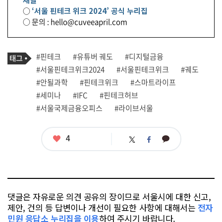
○
‘서울 핀테크 위크 2024’ 공식 누리집
○ 문의 : hello@cuveeapril.com
기
태
#핀테크
#유튜버 궤도
#디지털금융
사
그
관
#서울핀테크위크2024
#서울핀테크위크
#궤도
련
#안될과학
#핀테크위크
#스마트라이프
태
그
#세미나
#IFC
#핀테크허브
#서울국제금융오피스
#라이브서울
좋
4
카
트
페
아
카
위
이
요
오
터
스
톡
북
댓글은 자유로운 의견 공유의 장이므로 서울시에 대한 신고,
제안, 건의 등 답변이나 개선이 필요한 사항에 대해서는
전자
민원 응답소 누리집을 이용
하여 주시기 바랍니다.