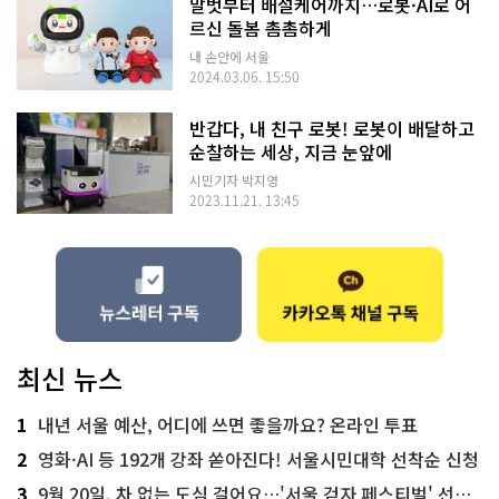
말벗부터 배설케어까지…로봇·AI로 어
르신 돌봄 촘촘하게
내 손안에 서울
2024.03.06. 15:50
반갑다, 내 친구 로봇! 로봇이 배달하고
순찰하는 세상, 지금 눈앞에
시민기자 박지영
2023.11.21. 13:45
최신 뉴스
1
내년 서울 예산, 어디에 쓰면 좋을까요? 온라인 투표
2
영화·AI 등 192개 강좌 쏟아진다! 서울시민대학 선착순 신청
3
9월 20일, 차 없는 도심 걸어요…'서울 걷자 페스티벌' 선착순 5천명