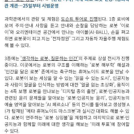
관 개관…25일부터 시범운영
과학관에서의 관람 및 체험은
도슨트 투어로 진행
된다. 1층 로비에
모여 주의·안내 사항을 듣고 안내와 순찰을 담당하는 로봇 ‘이로
이’와 오리엔테이션 공간에서 만나는 아이볼(AI-BALL), 손을 펴고
쥐면 로봇꽃이 피고 지는 ‘전자정원’ 그리고 자동차 자율주행 체험도
해 볼 수 있다.
3층에는
‘생각하는 로봇, 질문하는 인간’
의 주제로 상설 전시가 진행
중이다. 이곳에서는 로봇의 구조를 이해하는 ‘로봇 해부학’ 해설과
‘인간을 닮은 로봇’ 존에서는 축구하는 휴머노이드 로봇을 만날 수
있다. 로봇이 보는 세상을 알 수 있는 ‘읽을 수 있는 도시’, 인공지능
과 사람이 얼굴을 인식하는 방법에 대한 ‘얼굴 없는 초상화’, 움직이
는 4족 보행 로봇을 만나보는 ‘디지털 종의 출현’, 로봇·인공지능과
관련된 윤리 문제들을 알아보는 ‘로봇·인공지능 윤리’, 인공지능의
예술 영역을 알아보는 ‘AI 페르소나’ 등의 전시를 돌아보고 생성형 A
I가 탑재된 ‘메타 휴머노이드 마스크봇’과 실시간 대화도 해볼 수 있
다. 로봇이 연주하는 ‘로봇 싱잉볼’을 체험하고 마지막으로 로봇·인
공지능과 함께할 미래에 대한 생각을 해보는 ‘미래 투표’에 참여할
수 있다.