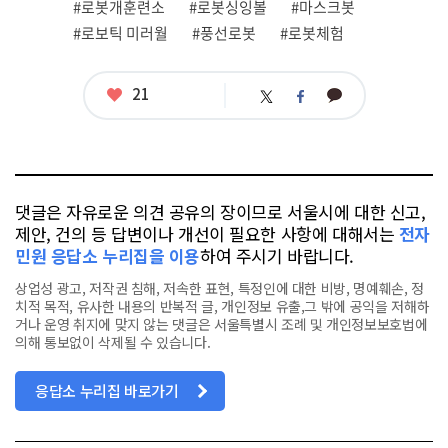
그
#로봇개훈련소
#로봇싱잉볼
#마스크봇
#로보틱 미러월
#풍선로봇
#로봇체험
좋
21
카
트
페
아
카
위
이
요
오
터
스
톡
북
댓글은 자유로운 의견 공유의 장이므로 서울시에 대한 신고,
제안, 건의 등 답변이나 개선이 필요한 사항에 대해서는
전자
민원 응답소 누리집을 이용
하여 주시기 바랍니다.
상업성 광고, 저작권 침해, 저속한 표현, 특정인에 대한 비방, 명예훼손, 정
치적 목적, 유사한 내용의 반복적 글, 개인정보 유출,그 밖에 공익을 저해하
거나 운영 취지에 맞지 않는 댓글은 서울특별시 조례 및 개인정보보호법에
의해 통보없이 삭제될 수 있습니다.
응답소 누리집 바로가기