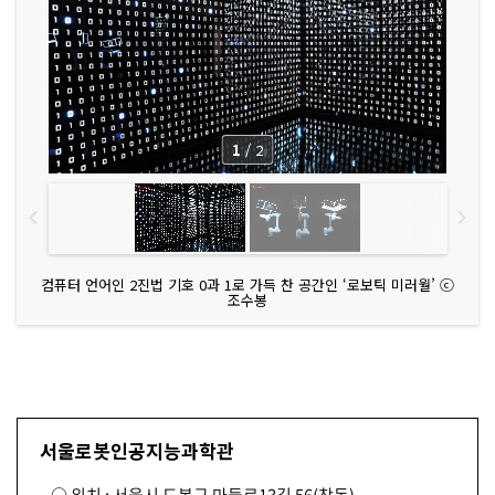
1
/
2
컴퓨터 언어인 2진법 기호 0과 1로 가득 찬 공간인 ‘로보틱 미러월’ ⓒ
조수봉
서울로봇인공지능과학관