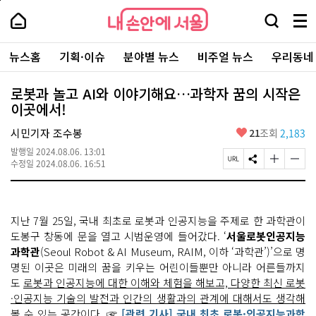
본
페
내
문
이
내
손
검
메
바
지
손
안
색
뉴
로
상
안
주
에
창
전
가
단
에
뉴스홈
기획·이슈
분야별 뉴스
비주얼 뉴스
우리동네
요
서
열
체
기
으
서
서
울
기
보
로
울
비
기
이
-
로봇과 놀고 AI와 이야기해요…과학자 꿈의 시작은
스
동
서
이곳에서!
바
울
로
시
가
좋
시민기자 조수봉
21
조회
2,183
대
기
아
표
발행일
2024.08.06. 13:01
요
소
페
S
글
글
수정일
2024.08.06. 16:51
통
이
N
자
자
포
지
S
크
크
털
U
공
기
기
R
유
크
작
지난 7월 25일, 국내 최초로 로봇과 인공지능을 주제로 한 과학관이
L
하
게
게
복
기
변
변
도봉구 창동에 문을 열고 시범운영에 들어갔다. ‘
서울로봇인공지능
사
경
경
과학관
(Seoul Robot & AI Museum, RAIM, 이하 ‘과학관’)’으로 명
하
하
명된 이곳은 미래의 꿈을 키우는 어린이들뿐만 아니라 어른들까지
기
기
도
로봇과 인공지능에 대한 이해와 체험을 해보고, 다양한 최신 로봇
·인공지능 기술의 발전과 인간의 생활과의 관계에 대해서도 생각해
볼 수 있는 공간
이다. ☞
[관련 기사] 국내 최초 로봇·인공지능과학