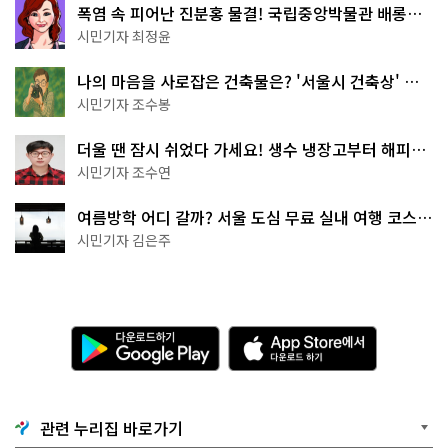
폭염 속 피어난 진분홍 물결! 국립중앙박물관 배롱나
무 명소
시민기자 최정윤
나의 마음을 사로잡은 건축물은? '서울시 건축상' 수
상작 공개!
시민기자 조수봉
더울 땐 잠시 쉬었다 가세요! 생수 냉장고부터 해피소
·무더위쉼터까지
시민기자 조수연
여름방학 어디 갈까? 서울 도심 무료 실내 여행 코스
추천
시민기자 김은주
다
A
운
p
로
p
드
S
하
t
기
o
관련 누리집 바로가기
G
r