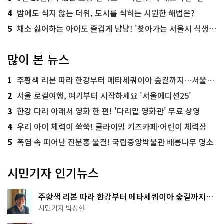
4
밤에도 식지 않는 더위, 도시를 식히는 시원한 해법은?
5
채소 싫어하는 아이도 즐겁게 냠냠! '찾아가는 서울시 식생활 교육' 현장
많이 본 뉴스
1
주황색 리본 따라 한강부터 메타세쿼이아 숲길까지…서울둘레길 15코스
2
서울 로컬여행, 여기부터 시작하세요 '서울에디션25'
3
한강 다리 아래서 영화 한 편! '다리밑 영화관' 무료 상영
4
우리 아이 체력이 쑥쑥! 클라이밍 키즈카페·어린이 체력장
5
폭염 속 피어난 진분홍 물결! 국립중앙박물관 배롱나무 명소
시민기자 인기뉴스
주황색 리본 따라 한강부터 메타세쿼이아 숲길까지…
서울둘레길 15코스
시민기자 박상현