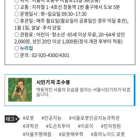
○ 위치 : 서울시 도봉구 마들로13길 56(창동)
○ 교통 : 지하철 1·4호선 창동역 1번 출구에서 도보 5분
○ 운영일시 : 화~일요일 09:30~17:30
○ 휴관일 : 매주 월요일(월요일이 공휴일인 경우 익일 휴관),
1월 1일, 설날·추석 당일
○ 관람료 : 어린이·청소년·65세 이상 무료, 20~64세 성인
2,000원, 성인 20인 이상 1,000원(정식 개관 후부터 적용)
○
누리집
○ 문의 : 02-920-4300/4301
기
시민기자 조수봉
사
역동적인 서울의 모습을 알리는 서울시민기자가 되겠
작
습니다.
성
자
프
로
기
필
태
#로봇
#인공지능
#서울로봇인공지능과학관
사
그
관
#과학관
#도슨트투어
#이로이
#전자정원
련
#자율주행체험
#로봇해부학
#휴머노이드 로봇
태