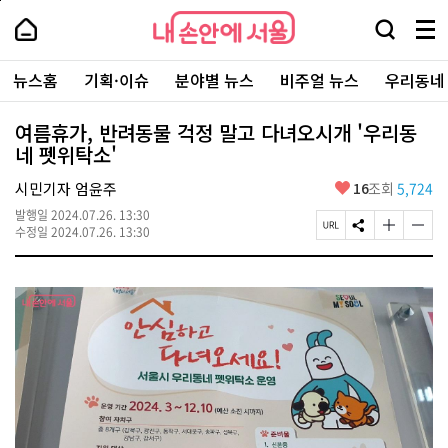
본
페
내
문
이
내
손
검
메
바
지
손
안
색
뉴
로
상
안
주
에
창
전
가
단
에
뉴스홈
기획·이슈
분야별 뉴스
비주얼 뉴스
우리동네
요
서
열
체
기
으
서
서
울
기
보
로
울
비
기
이
-
여름휴가, 반려동물 걱정 말고 다녀오시개 '우리동
스
동
서
네 펫위탁소'
바
울
로
시
가
좋
시민기자 엄윤주
16
조회
5,724
대
기
아
표
발행일
2024.07.26. 13:30
요
소
페
S
글
글
수정일
2024.07.26. 13:30
통
이
N
자
자
포
지
S
크
크
털
U
공
기
기
R
유
크
작
L
하
게
게
복
기
변
변
사
경
경
하
하
기
기