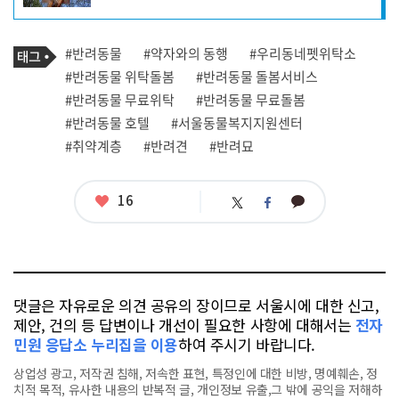
자
프
로
기
필
태
#반려동물
#약자와의 동행
#우리동네펫위탁소
사
그
관
#반려동물 위탁돌봄
#반려동물 돌봄서비스
련
#반려동물 무료위탁
#반려동물 무료돌봄
태
그
#반려동물 호텔
#서울동물복지지원센터
#취약계층
#반려견
#반려묘
좋
16
카
트
페
아
카
위
이
요
오
터
스
톡
북
댓글은 자유로운 의견 공유의 장이므로 서울시에 대한 신고,
제안, 건의 등 답변이나 개선이 필요한 사항에 대해서는
전자
민원 응답소 누리집을 이용
하여 주시기 바랍니다.
상업성 광고, 저작권 침해, 저속한 표현, 특정인에 대한 비방, 명예훼손, 정
치적 목적, 유사한 내용의 반복적 글, 개인정보 유출,그 밖에 공익을 저해하