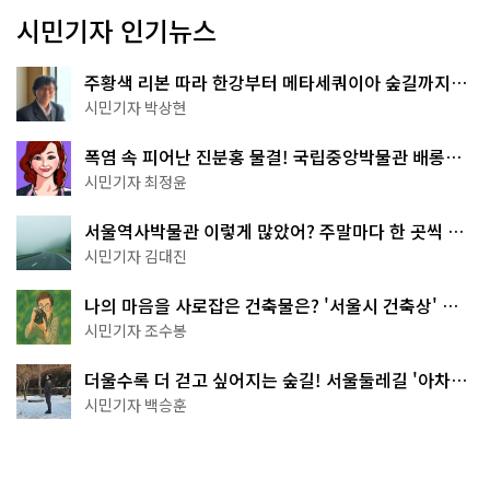
시민기자 인기뉴스
주황색 리본 따라 한강부터 메타세쿼이아 숲길까지…
서울둘레길 15코스
시민기자 박상현
폭염 속 피어난 진분홍 물결! 국립중앙박물관 배롱나
무 명소
시민기자 최정윤
서울역사박물관 이렇게 많았어? 주말마다 한 곳씩 떠
나는 역사 산책
시민기자 김대진
나의 마음을 사로잡은 건축물은? '서울시 건축상' 수
상작 공개!
시민기자 조수봉
더울수록 더 걷고 싶어지는 숲길! 서울둘레길 '아차산
코스'
시민기자 백승훈