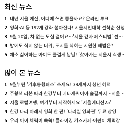
최신 뉴스
1
내년 서울 예산, 어디에 쓰면 좋을까요? 온라인 투표
2
영화·AI 등 192개 강좌 쏟아진다! 서울시민대학 선착순 신청
3
9월 20일, 차 없는 도심 걸어요…'서울 걷자 페스티벌' 선착순 5천명
4
밤에도 식지 않는 더위, 도시를 식히는 시원한 해법은?
5
채소 싫어하는 아이도 즐겁게 냠냠! '찾아가는 서울시 식생활 교육' 현장
많이 본 뉴스
1
9월부턴 '기후동행패스' 쓰세요! 39세까지 청년 혜택
2
주황색 리본 따라 한강부터 메타세쿼이아 숲길까지…서울둘레길 15코스
3
서울 로컬여행, 여기부터 시작하세요 '서울에디션25'
4
한강 다리 아래서 영화 한 편! '다리밑 영화관' 무료 상영
5
우리 아이 체력이 쑥쑥! 클라이밍 키즈카페·어린이 체력장