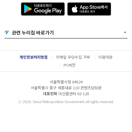
다
A
운
p
로
p
드
S
하
t
기
o
관련 누리집 바로가기
G
r
o
e
o
에
g
서
l
다
개인정보처리방침
이메일 무단수집 거부
이용약관
e
운
P
로
PC버전
l
드
a
하
y
기
서울특별시청 04524
서울특별시 중구 세종대로 110 콘텐츠담당관
대표전화
다산콜센터
02-120
ⓒ
2020. Seoul Metropolitan Government all rights reserved.