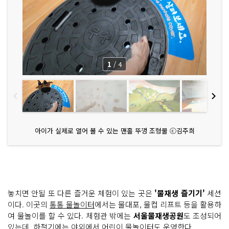
1
/
4
아이가 실제로 열어 볼 수 있는 맨홀 뚜껑 조형물 ⓒ김주희
놓치면 안될 또 다른 즐거운 체험이 있는 곳은
'물재생 즐기기'
세션
이다. 이곳의
통통 물놀이터
에서는 물대포, 물컵 리프트 등을 활용하
여 물놀이를 할 수 있다. 체험관 밖에는
서울물재생공원
도 조성되어
있는데, 하절기에는 야외에서
어린이 물놀이터
도 운영한다.