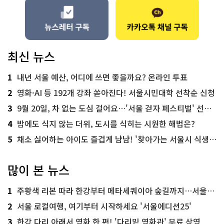
최신 뉴스
1
내년 서울 예산, 어디에 쓰면 좋을까요? 온라인 투표
2
영화·AI 등 192개 강좌 쏟아진다! 서울시민대학 선착순 신청
3
9월 20일, 차 없는 도심 걸어요…'서울 걷자 페스티벌' 선착순 5천명
4
밤에도 식지 않는 더위, 도시를 식히는 시원한 해법은?
5
채소 싫어하는 아이도 즐겁게 냠냠! '찾아가는 서울시 식생활 교육' 현장
많이 본 뉴스
1
주황색 리본 따라 한강부터 메타세쿼이아 숲길까지…서울둘레길 15코스
2
서울 로컬여행, 여기부터 시작하세요 '서울에디션25'
3
한강 다리 아래서 영화 한 편! '다리밑 영화관' 무료 상영