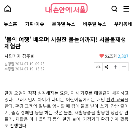
본
페
내
문
이
내
손
검
메
바
지
손
안
색
뉴
로
상
안
주
에
창
전
가
단
에
뉴스홈
기획·이슈
분야별 뉴스
비주얼 뉴스
우리동네
요
서
열
체
기
으
서
서
울
기
보
로
울
비
기
이
-
'물의 여행' 배우며 시원한 물놀이까지! 서울물재생
스
동
서
체험관
바
울
로
시
가
좋
시민기자 김주희
52
조회
2,307
대
기
아
표
발행일
2024.07.19. 09:23
요
소
페
S
글
글
수정일
2024.07.19. 13:32
통
이
N
자
자
포
지
S
크
크
털
U
공
기
기
R
유
크
작
환경 오염이 점점 심각해지는 요즘, 이상 기후를 매일같이 체감하고
L
하
게
게
복
기
변
변
있다. 그래서인지 아이가 다니는 어린이집에서는 매년
환경 교육
을
사
경
경
한다. 환경 교육의 일부로 양치할 때 컵에 물을 받아 쓰기, 잔반 줄이
하
하
기, 줍깅 캠페인 등을 하는 것은 물론, 재활용품을 활용한 장난감 만
기
기
들기, 재활용 미니 올림픽 등의 환경 놀이, 가정과의 환경 연계 활동
도 진행한다.