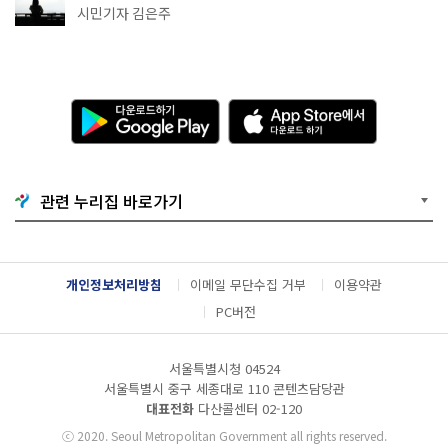
추천
시민기자 김은주
다
A
운
p
로
p
드
S
하
t
기
o
관련 누리집 바로가기
G
r
o
e
o
에
g
서
l
다
개인정보처리방침
이메일 무단수집 거부
이용약관
e
운
P
로
PC버전
l
드
a
하
y
기
서울특별시청 04524
서울특별시 중구 세종대로 110 콘텐츠담당관
대표전화
다산콜센터
02-120
ⓒ
2020. Seoul Metropolitan Government all rights reserved.