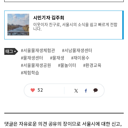
기
시민기자 김주희
사
이웃이자 친구로, 서울시의 소식을 쉽고 빠르게 전합
작
니다.
성
자
프
로
기
필
태
#서울물재생체험관
#서남물재생센터
사
그
관
#물재생센터
#물재생
#재이용수
련
#서울물재생공원
#물놀이터
#환경교육
태
그
#체험학습
좋
52
카
트
페
아
카
위
이
요
오
터
스
톡
북
댓글은 자유로운 의견 공유의 장이므로 서울시에 대한 신고,