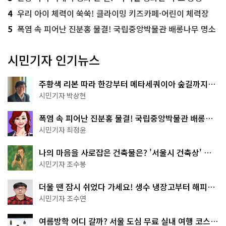
4
우리 아이 체력이 쑥쑥! 클라이밍 키즈카페·어린이 체력장
5
폭염 속 피어난 진분홍 물결! 국립중앙박물관 배롱나무 명소
시민기자 인기뉴스
주황색 리본 따라 한강부터 메타세쿼이아 숲길까지…
서울둘레길 15코스
시민기자 박상현
폭염 속 피어난 진분홍 물결! 국립중앙박물관 배롱나
무 명소
시민기자 최정윤
나의 마음을 사로잡은 건축물은? '서울시 건축상' 수
상작 공개!
시민기자 조수봉
더울 땐 잠시 쉬었다 가세요! 생수 냉장고부터 해피소
·무더위쉼터까지
시민기자 조수연
여름방학 어디 갈까? 서울 도심 무료 실내 여행 코스