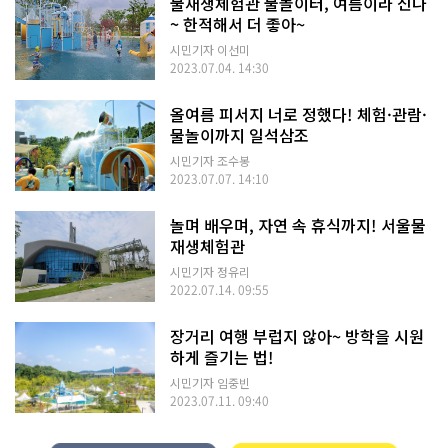
물재생체험관 물놀이터, 여름이라 신나
~ 한적해서 더 좋아~
시민기자 이선미
2023.07.04. 14:30
올여름 피서지 너로 정했다! 체험·관람·
물놀이까지 일석삼조
시민기자 조수봉
2023.07.07. 14:10
놀며 배우며, 자연 속 휴식까지! 서울물
재생체험관
시민기자 정유리
2022.07.14. 09:55
장거리 여행 부럽지 않아~ 방학을 시원
하게 즐기는 법!
시민기자 임중빈
2023.07.11. 09:40